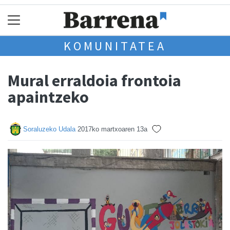
KOMUNITATEA
Mural erraldoia frontoia
apaintzeko
Soraluzeko Udala
2017ko martxoaren 13a