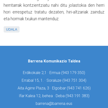
herritarrak kontzientziatu nahi ditu jolastokia den herri
hori errespetuz tratatu dezaten, hiri-altzariak zainduz
eta hormak txukun mantenduz.
UDALA
Barrena Komunikazio Taldea
Erdikokale 2,1 · Ermua (
943 179 350)
Errabal 15, 1. · Soraluze (
943 751 304)
Aita Agirre Plaza, 3 · Elgoibar (
943 741 626)
Ifar Kalea 12, behea · Deba (
943 191 383)
barrena@barrena.eus