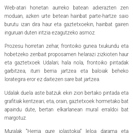
Web-atari honetan aurreko batean adierazten zen
moduan, azken urte betean hainbat parte-hartze saio
burutu izan dira haur eta gaztetxoekin, hainbat gairen
inguruan duten iritzia ezagutzeko asmoz.
Prozesu horretan zehar, frontoiko gunea txukundu eta
hobetzeko zenbait proposamen helarazi zizkioten haur
eta gaztetxoek Udalari; hala nola, frontoiko pintadak
garbitzea, iturri berria jartzea eta baloiak beheko
lorategira eror ez daitezen sare bat jartzea.
Udalak duela aste batzuk ekin zion bertako pintada eta
grafitiak kentzeari; eta, orain, gaztetxoek hormetako bat
apaindu dute, bertan elkarlanean mural erraldoi bat
margotuz.
Muralak "Herria gure jolastokia" leloa darama eta