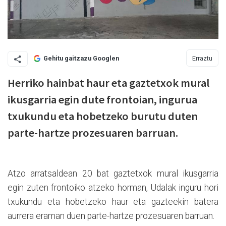
Erraztu
Gehitu gaitzazu Googlen
Herriko hainbat haur eta gaztetxok mural
ikusgarria egin dute frontoian, ingurua
txukundu eta hobetzeko burutu duten
parte-hartze prozesuaren barruan.
Atzo arratsaldean 20 bat gaztetxok mural ikusgarria
egin zuten frontoiko atzeko horman, Udalak inguru hori
txukundu eta hobetzeko haur eta gazteekin batera
aurrera eraman duen parte-hartze prozesuaren barruan.