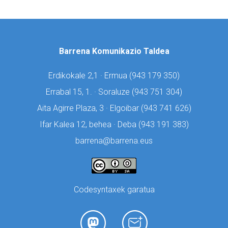
Barrena Komunikazio Taldea
Erdikokale 2,1 · Ermua (
943 179 350)
Errabal 15, 1. · Soraluze (
943 751 304)
Aita Agirre Plaza, 3 · Elgoibar (
943 741 626)
Ifar Kalea 12, behea · Deba (
943 191 383)
barrena@barrena.eus
Codesyntaxek garatua