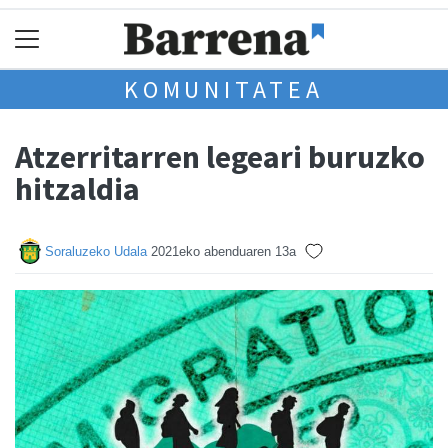
KOMUNITATEA
Atzerritarren legeari buruzko
hitzaldia
Soraluzeko Udala
2021eko abenduaren 13a