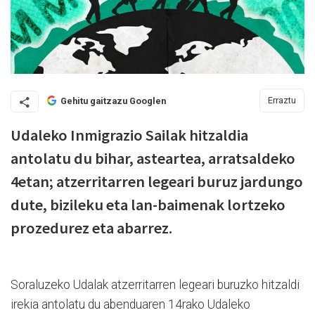
Erraztu
Gehitu gaitzazu Googlen
Udaleko Inmigrazio Sailak hitzaldia
antolatu du bihar, asteartea, arratsaldeko
4etan; atzerritarren legeari buruz jardungo
dute, bizileku eta lan-baimenak lortzeko
prozedurez eta abarrez.
Soraluzeko Udalak atzerritarren legeari buruzko hitzaldi
irekia antolatu du abenduaren 14rako Udaleko