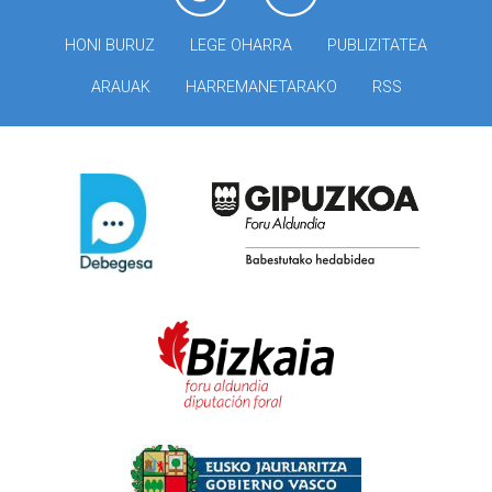
HONI BURUZ
LEGE OHARRA
PUBLIZITATEA
ARAUAK
HARREMANETARAKO
RSS