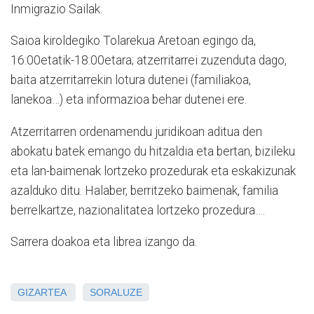
Inmigrazio Sailak.
Saioa kiroldegiko Tolarekua Aretoan egingo da,
16:00etatik-18:00etara; atzerritarrei zuzenduta dago,
baita atzerritarrekin lotura dutenei (familiakoa,
lanekoa…) eta informazioa behar dutenei ere.
Atzerritarren ordenamendu juridikoan aditua den
abokatu batek emango du hitzaldia eta bertan, bizileku
eta lan-baimenak lortzeko prozedurak eta eskakizunak
azalduko ditu. Halaber, berritzeko baimenak, familia
berrelkartze, nazionalitatea lortzeko prozedura….
Sarrera doakoa eta librea izango da.
GIZARTEA
SORALUZE