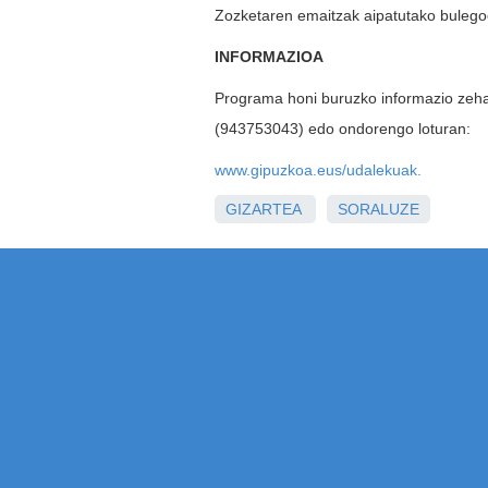
Zozketaren emaitzak aipatutako bulegoet
INFORMAZIOA
Programa honi buruzko informazio ze
(943753043) edo ondorengo loturan:
www.gipuzkoa.eus/udalekuak
.
GIZARTEA
SORALUZE