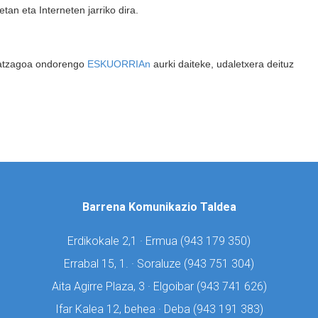
an eta Interneten jarriko dira.
hatzagoa ondorengo
ESKUORRIAn
aurki daiteke, udaletxera deituz
Barrena Komunikazio Taldea
Erdikokale 2,1 · Ermua (
943 179 350)
Errabal 15, 1. · Soraluze (
943 751 304)
Aita Agirre Plaza, 3 · Elgoibar (
943 741 626)
Ifar Kalea 12, behea · Deba (
943 191 383)