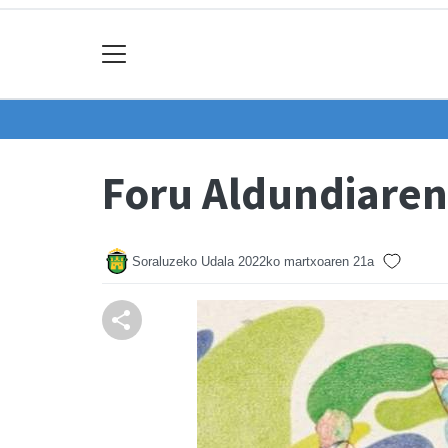
Foru Aldundiare
Soraluzeko Udala
2022ko martxoaren 21a