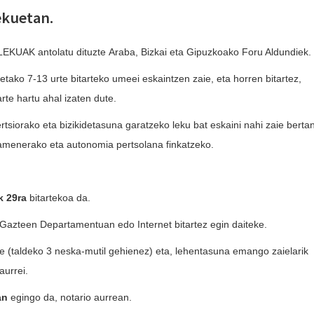
ekuetan.
EKUAK antolatu dituzte
Araba, Bizkai eta Gipuzkoako Foru Aldundiek.
ietako 7-13 urte bitarteko umeei eskaintzen zaie, eta horren bitartez,
rte hartu ahal izaten dute.
tsiorako eta bizikidetasuna garatzeko leku bat eskaini nahi zaie berta
zamenerako eta autonomia pertsolana finkatzeko.
k 29ra
bitartekoa da.
a Gazteen Departamentuan edo
Internet
bitartez egin daiteke.
e (taldeko 3 neska-mutil gehienez) eta, lehentasuna emango zaielarik
aurrei.
4an
egingo da, notario aurrean.