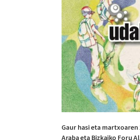
Gaur hasi eta martxoaren 
Araba eta Bizkaiko Foru A