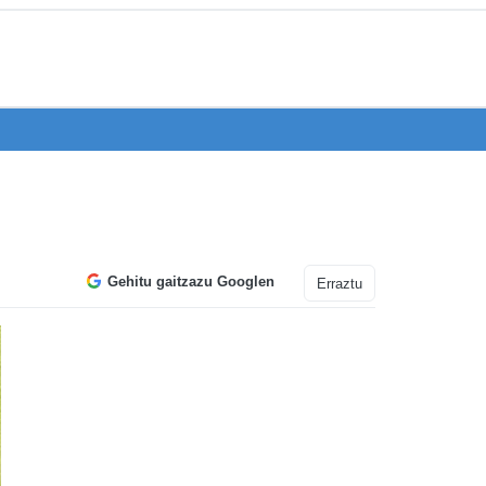
Gehitu gaitzazu Googlen
Erraztu