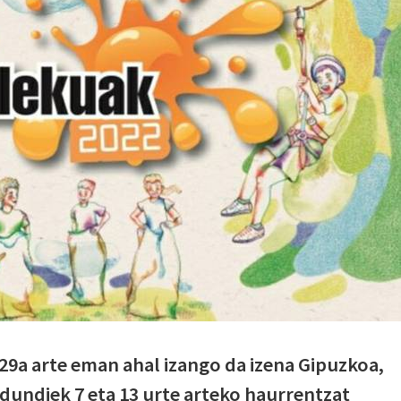
29a arte eman ahal izango da izena Gipuzkoa,
ldundiek 7 eta 13 urte arteko haurrentzat