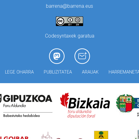
barrena@barrena.eus
Codesyntaxek garatua
LEGE OHARRA
PUBLIZITATEA
ARAUAK
HARREMANET