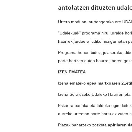
antolatzen dituzten udal
Urtero moduan, aurtengorako ere UDAL
"
Udalekuak
" programa hiru lurralde hor
haurrek jarduera ludiko hezigarrietan pa
Programa honen bidez, jolaserako, diber
parte hartzen duten haurrei, beren go
IZEN EMATEA
Izena emateko epea
martxoaren 21eti
Izena Soraluzeko Udaleko Haurren et
Eskaera banaka eta taldeka egin daitek
aurreko urteetan parte hartu ez zuten h
Plazak banatzeko zozketa
apirilaren 