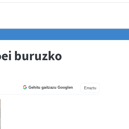
oei buruzko
Gehitu gaitzazu Googlen
Erraztu