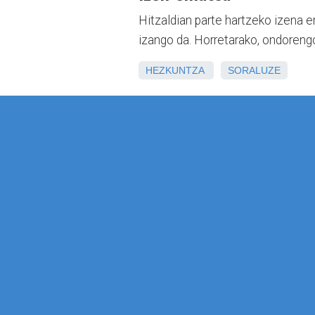
Hitzaldian parte hartzeko izena 
izango da. Horretarako, ondoreng
HEZKUNTZA
SORALUZE