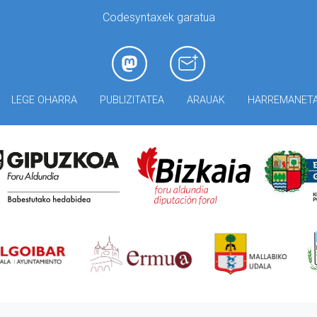
Codesyntaxek garatua
LEGE OHARRA
PUBLIZITATEA
ARAUAK
HARREMANET