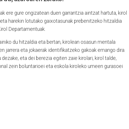
k ere gure ongizatean duen garrantzia aintzat hartuta, kirol
a harekin lotutako gaixotasunak prebenitzeko hitzaldia
Kirol Departamentuak.
ainiko du hitzaldia eta bertan, kirolean osasun mentala
 jarrera eta jokaerak identifikatzeko gakoak emango dira.
ezake, eta dei berezia egiten zaie kirolari, kirol talde,
ional zein boluntarioei eta eskola kiroleko umeen gurasoei