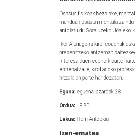
Osasun fisikoak bezalaxe, mentala
munduan osasun mentala zaindu et
antolatu du Soraluzeko Udaleko 
Iker Ajuriagerra kirol coachak esk
prebenitzeko antzeman daitezkeen
Interesa duen edonork parte hartu d
entrenatzaile, kirol arloko profes
hitzaldian parte har dezaten.
Eguna:
eguena, azaroak 28
Ordua:
18:30
Lekua:
Herri Antzokia
Izen-ematea