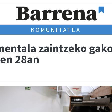
KOMUNITATEA
mentala zaintzeko gak
ren 28an