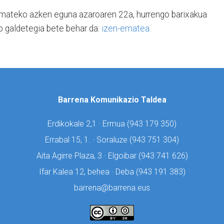
emateko azken eguna azaroaren 22a, hurrengo barixakua
o galdetegia bete behar da:
izen-ematea.
Barrena Komunikazio Taldea
Erdikokale 2,1 · Ermua (
943 179 350)
Errabal 15, 1. · Soraluze (
943 751 304)
Aita Agirre Plaza, 3 · Elgoibar (
943 741 626)
Ifar Kalea 12, behea · Deba (
943 191 383)
barrena@barrena.eus