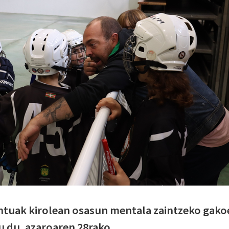
tuak kirolean osasun mentala zaintzeko gako
u du, azaroaren 28rako.