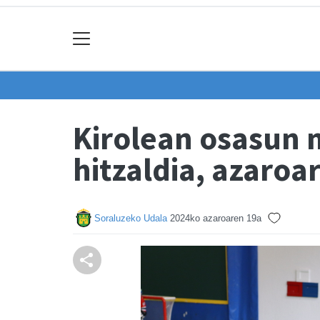
Kirolean osasun 
hitzaldia, azaroa
Soraluzeko Udala
2024ko azaroaren 19a