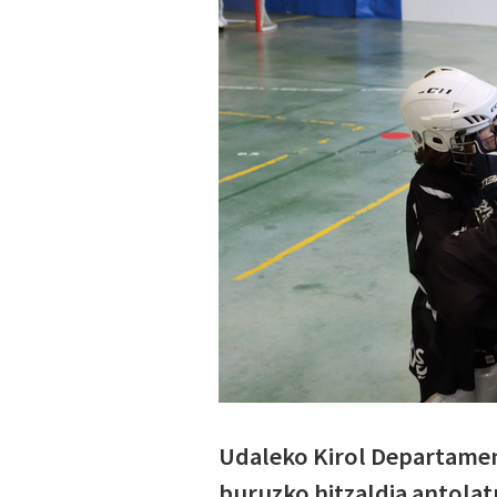
Udaleko Kirol Departamen
buruzko hitzaldia antolat