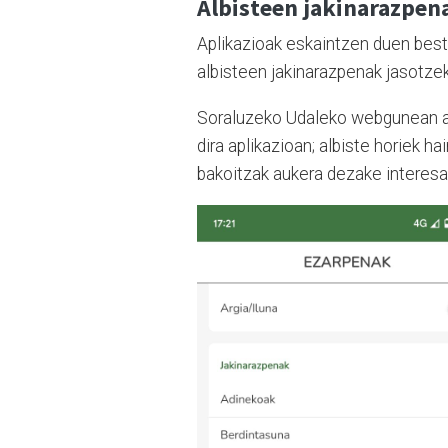
Albisteen jakinarazpen
Aplikazioak eskaintzen duen bes
albisteen jakinarazpenak jasotze
Soraluzeko Udaleko webgunean arg
dira aplikazioan; albiste horiek ha
bakoitzak aukera dezake interesa