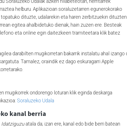
du Soraluzeko Udalak azken hilabeteotan, herritarrek
rraztea helburu. Aplikazioan soraluzetarren egunerokorako
 topatuko dituzte, udalarekin eta haren zerbitzuekin dituzten
rean egitea ahalbidetuko dienak, hain zuzen ere. Besteak
elefono eta online egin daitezkeen tramiteetara klik batez
gilea darabilten mugikorretan bakarrik instalatu ahal izango 
kargatuta. Tamalez, oraindik ez dago eskuragarri Apple
orretarako.
ten mugikorrek ondorengo loturan klik eginda deskarga
ikazioa:
Soraluzeko Udala
ko kanal berria
t
Idatziguzu
atala da; izan ere, kanal edo bide berri batean