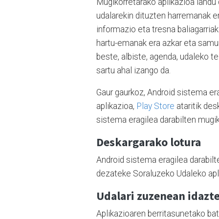
Mugikorretarako aplikazioa landu 
udalarekin dituzten harremanak e
informazio eta tresna baliagarriak
hartu-emanak era azkar eta samur
beste, albiste, agenda, udaleko t
sartu ahal izango da.
Gaur gaurkoz, Android sistema era
aplikazioa,
Play Store
ataritik des
sistema eragilea darabilten mugik
Deskargarako lotura
Android sistema eragilea darabil
dezateke Soraluzeko Udaleko apl
Udalari zuzenean idazte
Aplikazioaren berritasunetako ba