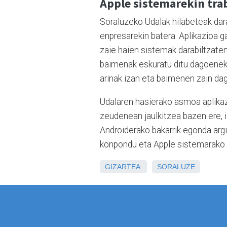
Apple sistemarekin tra
Soraluzeko Udalak hilabeteak da
enpresarekin batera. Aplikazioa g
zaie haien sistemak darabiltzate
baimenak eskuratu ditu dagoeneko
arinak izan eta baimenen zain dag
Udalaren hasierako asmoa aplikaz
zeudenean jaulkitzea bazen ere, 
Androiderako bakarrik egonda arg
konpondu eta Apple sistemarako e
GIZARTEA
SORALUZE