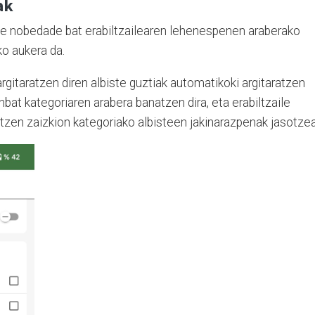
ak
te nobedade bat erabiltzailearen lehenespenen araberako
ko aukera da.
itaratzen diren albiste guztiak automatikoki argitaratzen
inbat kategoriaren arabera banatzen dira, eta erabiltzaile
tzen zaizkion kategoriako albisteen jakinarazpenak jasotzea