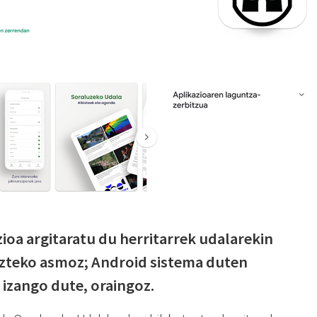
ioa argitaratu du herritarrek udalarekin
zteko asmoz; Android sistema duten
izango dute, oraingoz.