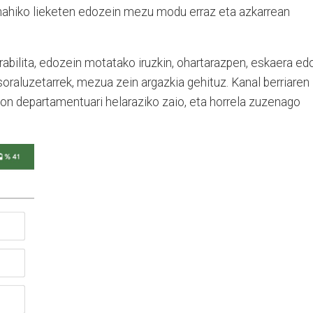
zi nahiko lieketen edozein mezu modu erraz eta azkarrean
rabilita, edozein motatako iruzkin, ohartarazpen, eskaera ed
 soraluzetarrek, mezua zein argazkia gehituz. Kanal berriaren
okion departamentuari helaraziko zaio, eta horrela zuzenago