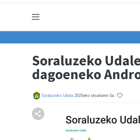
Soraluzeko Udale
dagoeneko Andro
Soraluzeko Udala
2025eko otsailaren 5a