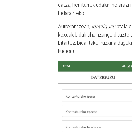
datza, herritarrek udalari helara
helarazteko.
Aurrerantzean,
Idatziguzu
atala e
kexuak bidali ahal izango dituzte
bitartez, bidalitako iruzkina dag
kudeatu.