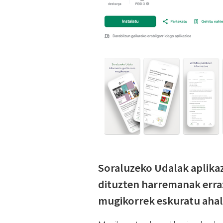
Soraluzeko Udalak aplikaz
dituzten harremanak erra
mugikorrek eskuratu ahal 