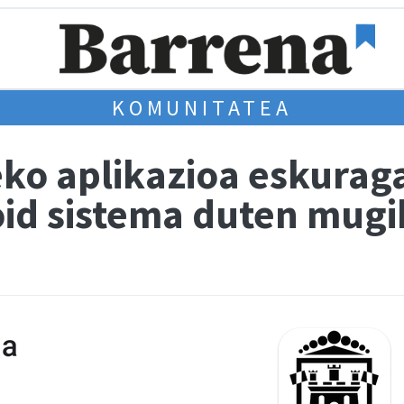
KOMUNITATEA
ko aplikazioa eskuraga
id sistema duten mugi