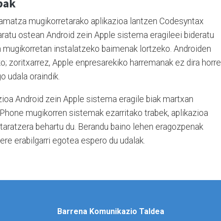
bak
ramatza mugikorretarako aplikazioa lantzen Codesyntax
aratu ostean Android zein Apple sistema eragileei bideratu
n mugikorretan instalatzeko baimenak lortzeko. Androiden
; zoritxarrez, Apple enpresarekiko harremanak ez dira horr
o udala oraindik.
ioa Android zein Apple sistema eragile biak martxan
iPhone mugikorren sistemak ezarritako trabek, aplikazioa
itaratzera behartu du. Berandu baino lehen eragozpenak
re erabilgarri egotea espero du udalak.
Barrena Komunikazio Taldea