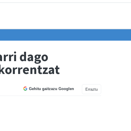
rri dago
korrentzat
Gehitu gaitzazu Googlen
Erraztu