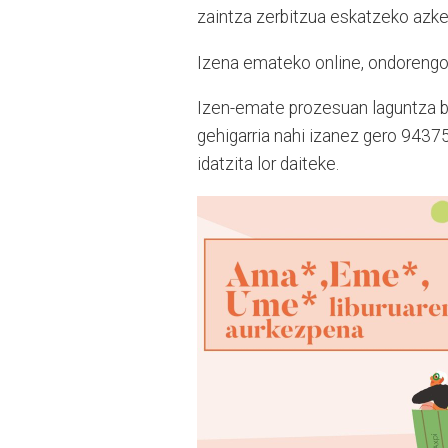
zaintza zerbitzua eskatzeko azk
Izena emateko online, ondorengo
Izen-emate prozesuan laguntza be
gehigarria nahi izanez gero 9437
idatzita lor daiteke.