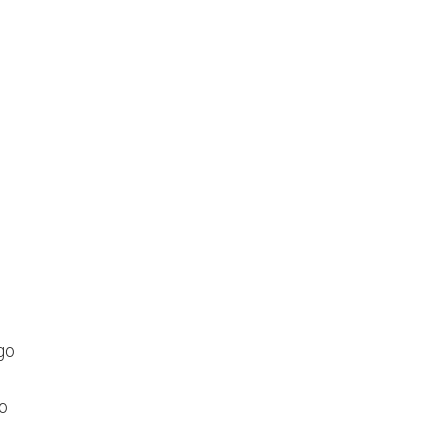
go
ko