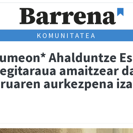
KOMUNITATEA
umeon* Ahalduntze Es
egitaraua amaitzear d
ruaren aurkezpena iz