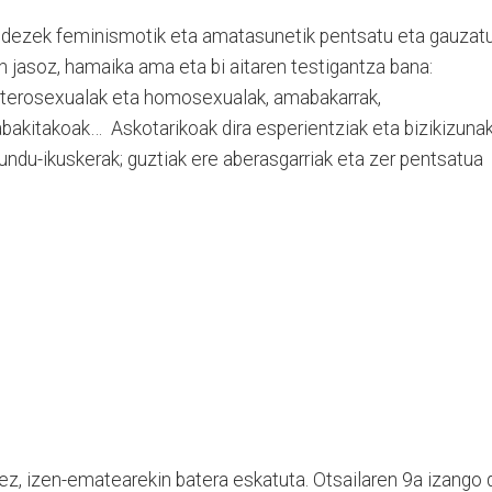
ndezek feminismotik eta amatasunetik pentsatu eta gauzat
n jasoz, hamaika ama eta bi aitaren testigantza bana:
eterosexualak eta homosexualak, amabakarrak,
bakitakoak… Askotarikoak dira esperientziak eta bizikizunak
mundu-ikuskerak; guztiak ere aberasgarriak eta zer pentsatua
a
ez, izen-ematearekin batera eskatuta. Otsailaren 9a izango 