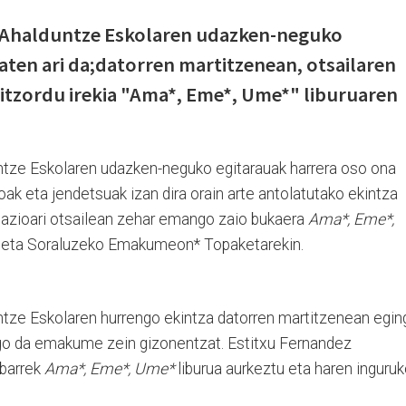
Ahalduntze Eskolaren udazken-neguko
zaten ari da;datorren martitzenean, otsailaren
itzordu irekia "Ama*, Eme*, Ume*" liburuaren
ze Eskolaren udazken-neguko egitarauak harrera oso ona
koak eta jendetsuak izan dira orain arte antolatutako ekintza
azioari otsailean zehar emango zaio bukaera
Ama*, Eme*,
n eta Soraluzeko Emakumeon* Topaketarekin.
ze Eskolaren hurrengo ekintza datorren martitzenean egin
zango da emakume zein gizonentzat. Estitxu Fernandez
mbarrek
Ama*, Eme*, Ume*
liburua aurkeztu eta haren inguru