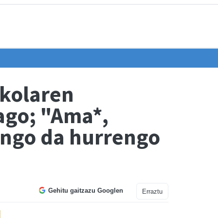
kolaren
ago; "Ama*,
ango da hurrengo
Gehitu gaitzazu Googlen
Erraztu