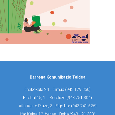
Barrena Komunikazio Taldea
Erdikokale 2,1 · Ermua (
943 179 350)
Errabal 15, 1. · Soraluze (
943 751 304)
Aita Agirre Plaza, 3 · Elgoibar (
943 741 626)
Ifar Kalea 12, behea · Deba (
943 191 383)