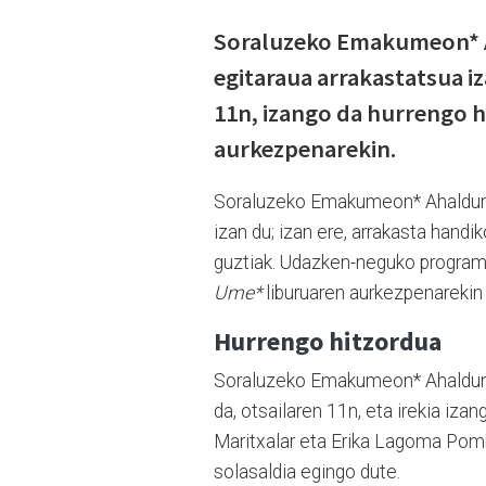
Soraluzeko Emakumeon* 
egitaraua arrakastatsua i
11n, izango da hurrengo h
aurkezpenarekin.
Soraluzeko Emakumeon* Ahaldunt
izan du; izan ere, arrakasta handi
guztiak. Udazken-neguko program
Ume*
liburuaren aurkezpenareki
Hurrengo hitzordua
Soraluzeko Emakumeon* Ahaldunt
da, otsailaren 11n, eta irekia i
Maritxalar eta Erika Lagoma Po
solasaldia egingo dute.