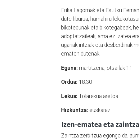
Erika Lagomak eta Estitxu Ferna
dute liburua, hamahiru lekukotasu
bikotedunak eta bikotegabeak, h
adoptatzaileak, ama ez izatea era
ugariak iritziak eta desberdinak 
ematen dutenak.
Eguna:
martitzena, otsailak 11
Ordua:
18:30
Lekua:
Tolarekua aretoa
Hizkuntza:
euskaraz
Izen-ematea eta zaintz
Zaintza zerbitzua egongo da, aurr