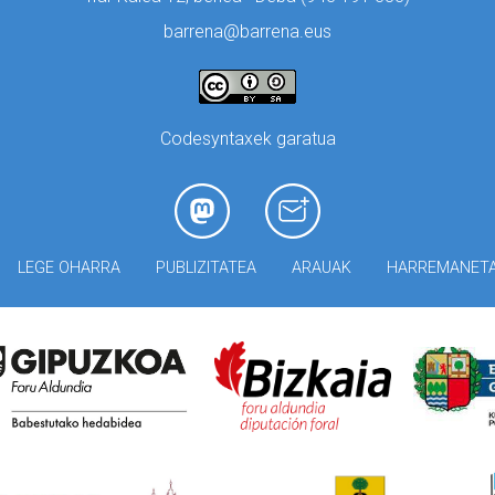
barrena@barrena.eus
Codesyntaxek garatua
LEGE OHARRA
PUBLIZITATEA
ARAUAK
HARREMANET