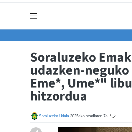
Soraluzeko Emak
udazken-neguko 
Eme*, Ume*" libu
hitzordua
Soraluzeko Udala
2025eko otsailaren 7a