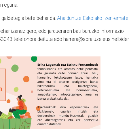
en eguna.
 galdetegia bete behar da:
Ahalduntze Eskolako izen-emate
har izanez gero, edo jardueraren bati buruzko informazio
53043 telefonora deituta edo harrera@soraluze.eus helbide