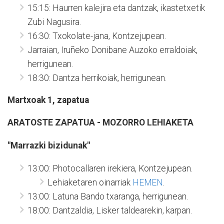
15:15: Haurren kalejira eta dantzak, ikastetxetik
Zubi Nagusira.
16:30: Txokolate-jana, Kontzejupean.
Jarraian, Iruñeko Donibane Auzoko erraldoiak,
herrigunean.
18:30: Dantza herrikoiak, herrigunean.
Martxoak 1, zapatua
ARATOSTE ZAPATUA - MOZORRO LEHIAKETA
"Marrazki bizidunak"
13:00: Photocallaren irekiera, Kontzejupean.
Lehiaketaren oinarriak
HEMEN
.
13:00: Latuna Bando txaranga, herrigunean.
18:00: Dantzaldia, Lisker taldearekin, karpan.