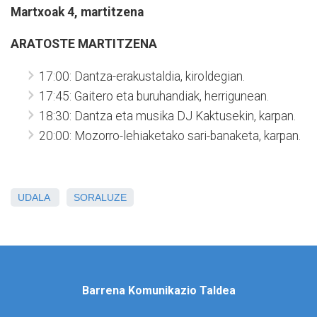
Martxoak 4, martitzena
ARATOSTE MARTITZENA
17:00: Dantza-erakustaldia, kiroldegian.
17:45: Gaitero eta buruhandiak, herrigunean.
18:30: Dantza eta musika DJ Kaktusekin, karpan.
20:00: Mozorro-lehiaketako sari-banaketa, karpan.
UDALA
SORALUZE
Barrena Komunikazio Taldea