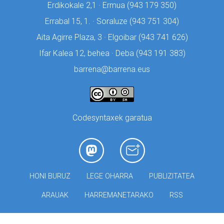
Erdikokale 2,1 · Ermua (
943 179 350)
Errabal 15, 1. · Soraluze (
943 751 304)
Aita Agirre Plaza, 3 · Elgoibar (
943 741 626)
Ifar Kalea 12, behea · Deba (
943 191 383)
barrena@barrena.eus
Codesyntaxek garatua
HONI BURUZ
LEGE OHARRA
PUBLIZITATEA
ARAUAK
HARREMANETARAKO
RSS