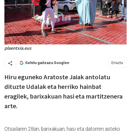
plaentxia.eus
Erraztu
Gehitu gaitzazu Googlen
Hiru eguneko Aratoste Jaiak antolatu
dituzte Udalak eta herriko hainbat
eragilek, barixakuan hasi eta martitzenera
arte.
Otsailaren 28an, barixakuan, hasi eta datorren asteko