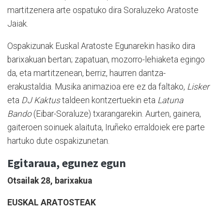
martitzenera arte ospatuko dira Soraluzeko
Aratoste
Jai
ak.
Ospakizunak Euskal Aratoste Egunarekin hasiko dira
barixakuan bertan; zapatuan, mozorro-lehiaketa egingo
da, eta martitzenean, berriz, haurren dantza-
erakustaldia. Musika animazioa ere ez da faltako,
Lisker
eta
DJ Kaktus
taldeen kontzertuekin eta
Latuna
Bando
(Eibar-Soraluze) txarangarekin. Aurten, gainera,
gaiteroen soinuek alaituta, Iruñeko erraldoiek ere parte
hartuko dute ospakizunetan.
Egitaraua, egunez egun
Otsailak 28, barixakua
EUSKAL ARATOSTEAK