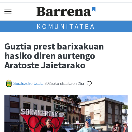
KOMUNITATEA
Guztia prest barixakuan
hasiko diren aurtengo
Aratoste Jaietarako
Soraluzeko Udala
2025eko otsailaren 25a