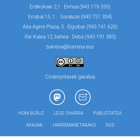
Erdikokale 2,1 · Ermua (
943 179 350)
Errabal 15, 1. · Soraluze (
943 751 304)
Aita Agirre Plaza, 3 · Elgoibar (
943 741 626)
Ifar Kalea 12, behea · Deba (
943 191 383)
barrena@barrena.eus
Codesyntaxek garatua
HONI BURUZ
LEGE OHARRA
PUBLIZITATEA
ARAUAK
HARREMANETARAKO
RSS