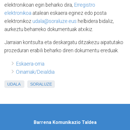
elektronikoan egin beharko dira,
Erregistro
elektronikoa
atalean eskaera eginez edo posta
elektronikoz
udala@soraluze.eus
helbidera bidaliz,
aurkeztu beharreko dokumentuak atxikiz.
Jarraian kontsulta eta deskargatu ditzakezu aipatutako
prozeduran erabili beharko diren dokumentu ereduak.
Eskaera-orria
Oinarriak/Deialdia
UDALA
SORALUZE
Barrena Komunikazio Taldea