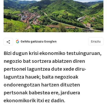
Erraztu
Gehitu gaitzazu Googlen
Bizi dugun krisi ekonomiko testuinguruan,
negozio bat sortzera abiatzen diren
pertsonei laguntzea dute xede diru-
laguntza hauek; baita negozioak
ondorengotzan hartzen dituzten
pertsonak babestea ere, jarduera
ekonomikorik itxi ez dadin.