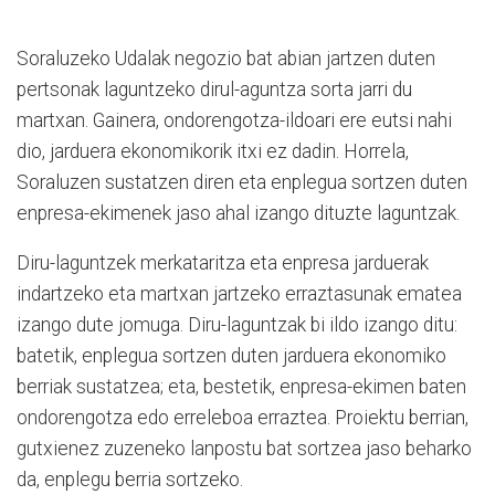
Soraluzeko Udalak negozio bat abian jartzen duten
pertsonak laguntzeko dirul-aguntza sorta jarri du
martxan. Gainera, ondorengotza-ildoari ere eutsi nahi
dio, jarduera ekonomikorik itxi ez dadin. Horrela,
Soraluzen sustatzen diren eta enplegua sortzen duten
enpresa-ekimenek jaso ahal izango dituzte laguntzak.
Diru-laguntzek merkataritza eta enpresa jarduerak
indartzeko eta martxan jartzeko erraztasunak ematea
izango dute jomuga. Diru-laguntzak bi ildo izango ditu:
batetik, enplegua sortzen duten jarduera ekonomiko
berriak sustatzea; eta, bestetik, enpresa-ekimen baten
ondorengotza edo erreleboa erraztea. Proiektu berrian,
gutxienez zuzeneko lanpostu bat sortzea jaso beharko
da, enplegu berria sortzeko.