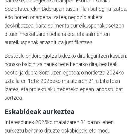
daitezke; Debegesako Garapen Ekonomikorako
Sozietatearekin Bideragarritasun Plan bat egina izatea,
edo horren onarpena izatea; negozio aukera
deskribatzea, baita salmenta-aurreikuspenak asetzen
dituen merkatuaren beharra ere, eta salmenten
aurreikuspenak arrazoituta justifikatzea.
Bestetik, ondorengotza bidezko diru-laguntzen kasuan,
honako baldintza hauek bete beharko dira, besteak
beste: jarduera Soraluzen egotea; oinordetza 2024ko
uztailaren 1etik 2025eko maiatzaren 31ra bitartean
izatea, eta proiektuak urtebeteko epean lanpostu bat
sortzea.
Eskabideak aurkeztea
Interesdunek 2025ko maiatzaren 31 baino lehen
aurkeztu beharko dituzte eskabideak, eta modu