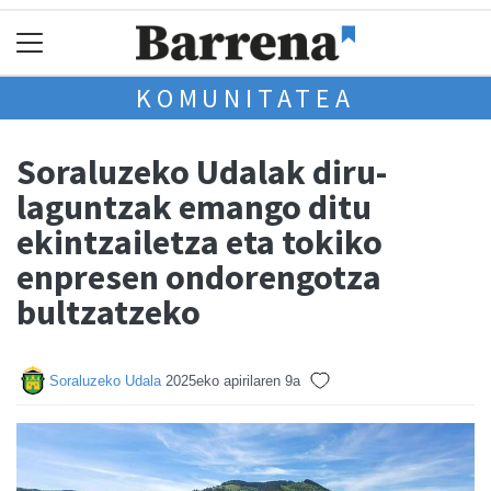
KOMUNITATEA
Soraluzeko Udalak diru-
laguntzak emango ditu
ekintzailetza eta tokiko
enpresen ondorengotza
bultzatzeko
Soraluzeko Udala
2025eko apirilaren 9a