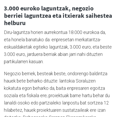
3.000 euroko laguntzak, negozio
berriei laguntzea eta itxierak saihestea
helburu
Diru-laguntza horien aurrekontua 18.000 eurokoa da,
eta honela banatuko da: enpresetan merkataritza-
eskualdaketak egiteko laguntzak, 3.000 euro; eta beste
3.000 euro, jarduera berriak abian jarri nahi dituzten
partikularren kasuan.
Negozio berriek, besteak beste, ondorengo baldintza
hauek bete beharko dituzte: lantokia Soraluzen
kokatuta egon beharko da, baita enpresaren egoitza
soziala eta fiskala ere; proiektuak barne hartu behar du
lanaldi osoko edo partzialeko lanpostu bat sortzea 12
hilabetez, hauek proiektuaren sustatzaileak ere izan