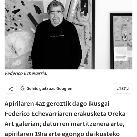
Federico Echevarria.
Erraztu
Gehitu gaitzazu Googlen
Apirilaren 4az geroztik dago ikusgai
Federico Echevarriaren erakusketa Oreka
Art galerian; datorren martitzenera arte,
apirilaren 19ra arte egongo da ikusteko