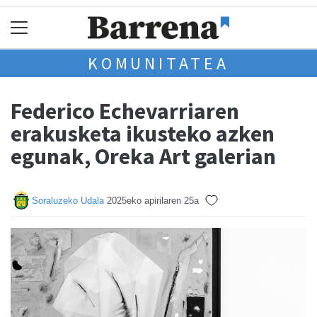
KOMUNITATEA
Federico Echevarriaren
erakusketa ikusteko azken
egunak, Oreka Art galerian
Soraluzeko Udala
2025eko apirilaren 25a