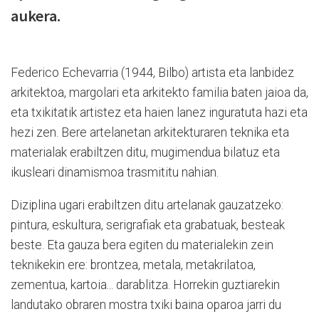
aukera.
Federico Echevarria (1944, Bilbo) artista eta lanbidez
arkitektoa, margolari eta arkitekto familia baten jaioa da,
eta txikitatik artistez eta haien lanez inguratuta hazi eta
hezi zen. Bere artelanetan arkitekturaren teknika eta
materialak erabiltzen ditu, mugimendua bilatuz eta
ikusleari dinamismoa trasmititu nahian.
Diziplina ugari erabiltzen ditu artelanak gauzatzeko:
pintura, eskultura, serigrafiak eta grabatuak, besteak
beste. Eta gauza bera egiten du materialekin zein
teknikekin ere: brontzea, metala, metakrilatoa,
zementua, kartoia... darablitza. Horrekin guztiarekin
landutako obraren mostra txiki baina oparoa jarri du