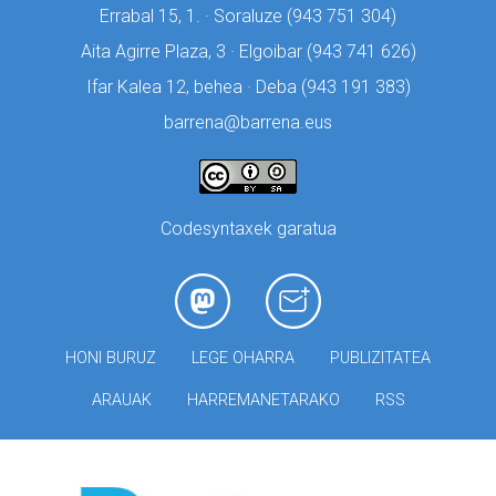
Errabal 15, 1. · Soraluze (
943 751 304)
Aita Agirre Plaza, 3 · Elgoibar (
943 741 626)
Ifar Kalea 12, behea · Deba (
943 191 383)
barrena@barrena.eus
Codesyntaxek garatua
HONI BURUZ
LEGE OHARRA
PUBLIZITATEA
ARAUAK
HARREMANETARAKO
RSS