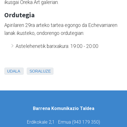
ikusgai Oreka Art galerian.
Ordutegia
Apirilaren 29ra arteko tartea egongo da Echevarriaren
lanak ikusteko, ondorengo ordutegian:
Astelehenetik barixakura: 19:00 - 20:00
UDALA
SORALUZE
Barrena Komunikazio Taldea
Erdikokale 2,1 · Ermua (
943 179 350)