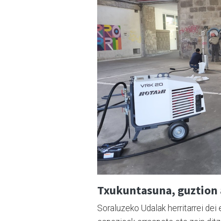
Txukuntasuna, guztion 
Soraluzeko Udalak herritarrei dei