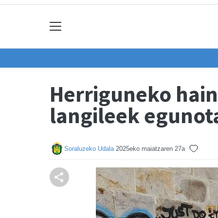
Herriguneko hain
langileek egunot
Soraluzeko Udala
2025eko maiatzaren 27a