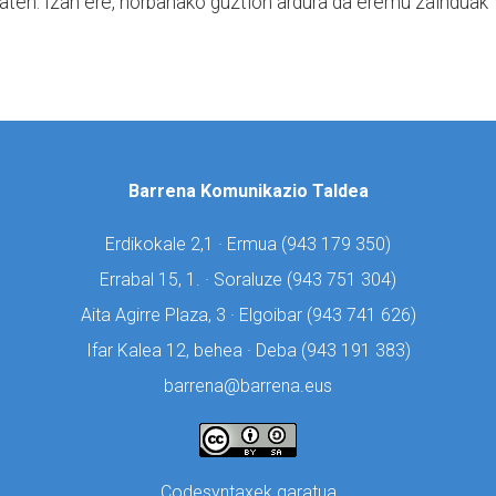
aten. Izan ere, norbanako guztion ardura da eremu zainduak
Barrena Komunikazio Taldea
Erdikokale 2,1 · Ermua (
943 179 350)
Errabal 15, 1. · Soraluze (
943 751 304)
Aita Agirre Plaza, 3 · Elgoibar (
943 741 626)
Ifar Kalea 12, behea · Deba (
943 191 383)
barrena@barrena.eus
Codesyntaxek garatua