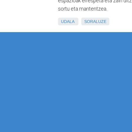
espazioak errespeta eta zain ditz
sortu eta mantentzea.
UDALA
SORALUZE