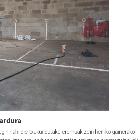
ardura
 egin nahi die txukundutako eremuak zein herriko gainerako