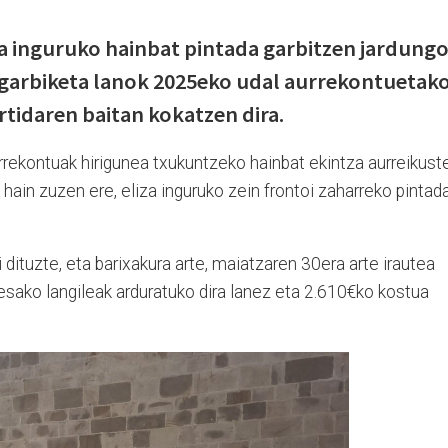
za inguruko hainbat pintada garbitzen jardung
 garbiketa lanok 2025eko udal aurrekontuetak
tidaren baitan kokatzen dira.
ekontuak hirigunea txukuntzeko hainbat ekintza aurreikust
 hain zuzen ere, eliza inguruko zein frontoi zaharreko pintad
dituzte, eta barixakura arte, maiatzaren 30era arte irautea
esako langileak arduratuko dira lanez eta 2.610€ko kostua