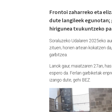
Frontoi zaharreko eta eli
dute langileek egunotan;
hirigunea txukuntzeko par
Soraluzeko Udalaren 2025eko aurr
zituen; horien artean kokatzen da,
garbitzea.
Lanok gaur, maiatzaren 27an, hasi 
espero da. Ferlan garbiketak enpr
izango dute, gehi BEZ.