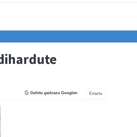
dihardute
Gehitu gaitzazu Googlen
Erraztu