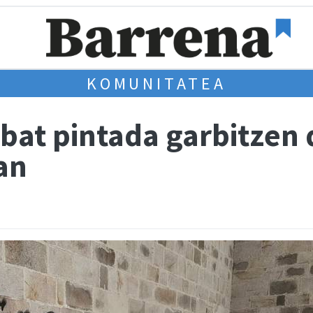
KOMUNITATEA
bat pintada garbitzen 
an