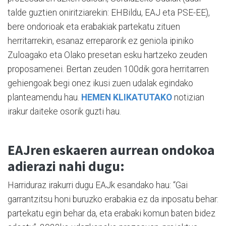
talde guztien oniritziarekin: EHBildu, EAJ eta PSE-EE),
bere ondorioak eta erabakiak partekatu zituen
herritarrekin, esanaz erreparorik ez geniola ipiniko
Zuloagako eta Olako presetan esku hartzeko zeuden
proposamenei. Bertan zeuden 100dik gora herritarren
gehiengoak begi onez ikusi zuen udalak egindako
planteamendu hau.
HEMEN KLIKATUTAKO
notizian
irakur daiteke osorik guzti hau.
EAJren eskaeren aurrean ondokoa
adierazi nahi dugu:
Harriduraz irakurri dugu EAJk esandako hau: “Gai
garrantzitsu honi buruzko erabakia ez da inposatu behar:
partekatu egin behar da, eta erabaki komun baten bidez