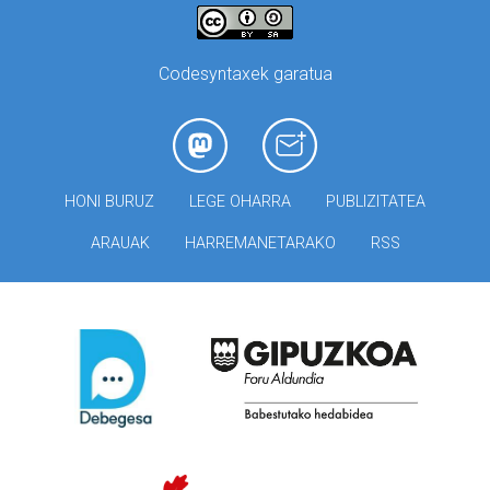
Codesyntaxek garatua
HONI BURUZ
LEGE OHARRA
PUBLIZITATEA
ARAUAK
HARREMANETARAKO
RSS