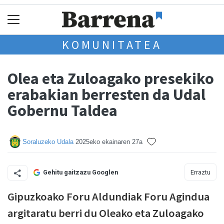
KOMUNITATEA
Olea eta Zuloagako presekiko
erabakian berresten da Udal
Gobernu Taldea
Soraluzeko Udala
2025eko ekainaren 27a
Erraztu
Gehitu gaitzazu Googlen
Gipuzkoako Foru Aldundiak Foru Agindua
argitaratu berri du Oleako eta Zuloagako