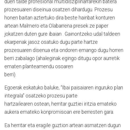
duen talde profesional multidisziplinarrarekin batera
prozesuaren diseinua osatzen dihardugu. Prozesu
honen baitan aztertuko dira beste hainbat konturen
artean Malmero eta Olabarrena presek ze paper
jokatzen duten gure ibaian . Gainontzeko udal taldeen
ekarpenak jasoz osatuko dugu parte hartze
prozesuaren disenua eta ondoren emango dugu horren
berri zabalago (ahaleginak egingo ditugu opor aurretik
ematen planteamendu osoaren
berri).
Egoerak eskatuko baluke, “Ibai paisaiaren inguruko plan
integrala” osatzeko prozesu parte
hartzailearen ostean, herritar guztiei iritzia emateko
aukera emateko konpromisoan ere berresten gara.
Ea herritar eta eragile guztion artean asmatzen dugun