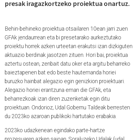
presak iragazkortzeko proiektua onartuz.
Behin-behineko proiektua otsailaren 10ean jarri zuen
GFAk jendaurrean eta bi presetarako aurkeztutako
proiektu horrek azken urteetan erakutsi izan dizkiguten
aktuazio berdinak jasotzen zituen. Hori bai, proiektua
aztertu ostean, zenbait datu oker eta argitu beharreko
baieztapenen bat edo beste hautemanda horiei
buruzko hainbat alegazio egin genizkion proiektuari.
Alegazio horiei erantzuna eman die GFAk, eta
beharrezkoak izan diren zuzenketak egin ditu
proiektuan. Ondorioz, Udal Gobernu Taldeak berresten
du 2023ko azaroan publikoki hartutako erabakia.
2023ko udazkenean egindako parte-hartze
prozesuaren azken saioan, Soraluzeko Udalak (udal