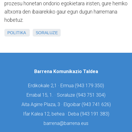
prozesu honetan ondorio egokietara iristen, gure herriko
altxorra den ibaiarekiko gaur egun dugun harremana
hobetuz.
POLITIKA
SORALUZE
Barrena Komunikazio Taldea
Erdikokale 2,1 · Ermua (
943 179 350)
Errabal 15, 1. · Soraluze (
943 751 304)
Aita Agirre Plaza, 3 · Elgoibar (
943 741 626)
Ifar Kalea 12, behea · Deba (
943 191 383)
barrena@barrena.eus