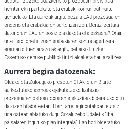
adostu”. 2023ko udazkeneko prozesuan, proiektua
herritarrekin partekatu eta erabaki komun bat hartu
genuelako. Eta aurretik argitu bezala EAJ prozesuaren
ondorio eta erabakiaren parte izan zen. Beraz, zertara
dator orain EAJren posizio aldaketa eta eskaera? Orain
urte t’erdi onetsi zuen erabakiaren kontra agertzera
eraman dituen arrazoiak argitu beharko lituzke.
Eskertuko genuke publikoki iritzi aldaketa hau azaltzea.
Aurrera begira datozenak:
Oleako eta Zuloagako presetan GFAk, orain 2 urte
aurkeztutako asmoak ejekutatzeko lizitazio
prozesuaren ostean, obraren ejekuzioak bideratuko ditu
datozen hilabeteetan. Herritarrei agindutakoari eutsiz
uda ostean abiatuko dugu Soraluzeko Udaletik “Ibai
paisaiaren inguruko plan integrala”. Lan hori bideratuko