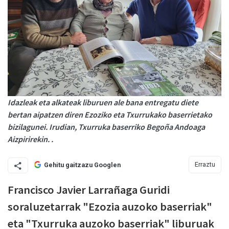
Idazleak eta alkateak liburuen ale bana entregatu diete
bertan aipatzen diren Ezoziko eta Txurrukako baserrietako
bizilagunei. Irudian, Txurruka baserriko Begoña Andoaga
Aizpirirekin. .
Erraztu
Gehitu gaitzazu Googlen
Francisco Javier Larrañaga Guridi
soraluzetarrak "Ezozia auzoko baserriak"
eta "Txurruka auzoko baserriak" liburuak