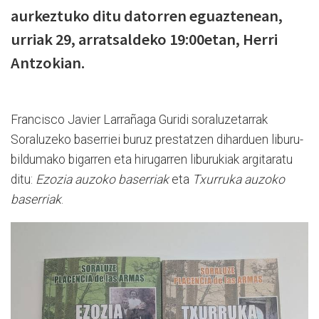
aurkeztuko ditu datorren eguaztenean,
urriak 29, arratsaldeko 19:00etan, Herri
Antzokian.
Francisco Javier Larrañaga Guridi soraluzetarrak
Soraluzeko baserriei buruz prestatzen diharduen liburu-
bildumako bigarren eta hirugarren liburukiak argitaratu
ditu:
Ezozia auzoko baserriak
eta
Txurruka auzoko
baserriak
.