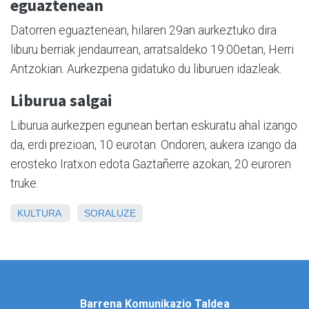
eguaztenean
Datorren eguaztenean, hilaren 29an aurkeztuko dira
liburu berriak jendaurrean, arratsaldeko 19:00etan, Herri
Antzokian. Aurkezpena gidatuko du liburuen idazleak.
Liburua salgai
Liburua aurkezpen egunean bertan eskuratu ahal izango
da, erdi prezioan, 10 eurotan. Ondoren, aukera izango da
erosteko Iratxon edota Gaztañerre azokan, 20 euroren
truke.
KULTURA
SORALUZE
Barrena Komunikazio Taldea