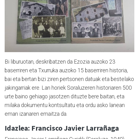
Bi liburuotan, deskribatzen da Ezozia auzoko 23
baserriren eta Txurruka auzoko 15 baserriren historia,
bai eta bertan bizi ziren pertsonen datuak eta bestelako
jakingarriak ere. Lan horiek Soraluzeren historiaren 500
urte baino gehiago jasotzen dituzte bere baitan, eta
milaka dokumentu kontsultatu eta ordu asko lanean
eman izanaren emaitza da.
Idazlea: Francisco Javier Larrañaga