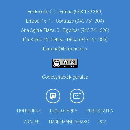
Erdikokale 2,1 · Ermua (
943 179 350)
Errabal 15, 1. · Soraluze (
943 751 304)
Aita Agirre Plaza, 3 · Elgoibar (
943 741 626)
Ifar Kalea 12, behea · Deba (
943 191 383)
barrena@barrena.eus
Codesyntaxek garatua
HONI BURUZ
LEGE OHARRA
PUBLIZITATEA
ARAUAK
HARREMANETARAKO
RSS