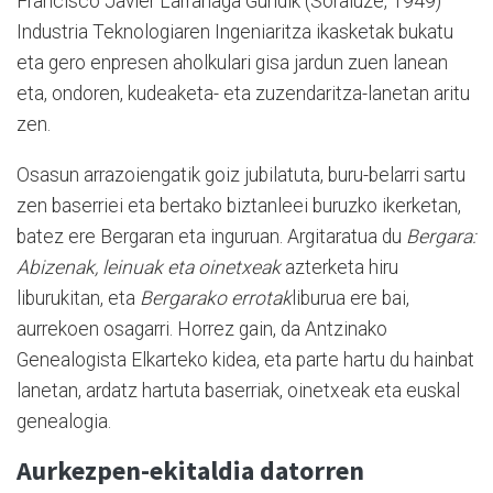
Francisco Javier Larrañaga Guridik (Soraluze, 1949)
Industria Teknologiaren Ingeniaritza ikasketak bukatu
eta gero enpresen aholkulari gisa jardun zuen lanean
eta, ondoren, kudeaketa- eta zuzendaritza-lanetan aritu
zen.
Osasun arrazoiengatik goiz jubilatuta, buru-belarri sartu
zen baserriei eta bertako biztanleei buruzko ikerketan,
batez ere Bergaran eta inguruan. Argitaratua du
Bergara:
Abizenak, leinuak eta oinetxeak
azterketa hiru
liburukitan, eta
Bergarako errotak
liburua ere bai,
aurrekoen osagarri. Horrez gain, da Antzinako
Genealogista Elkarteko kidea, eta parte hartu du hainbat
lanetan, ardatz hartuta baserriak, oinetxeak eta euskal
genealogia.
Aurkezpen-ekitaldia datorren