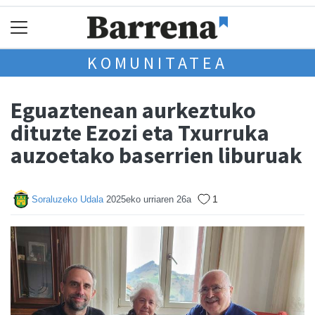
KOMUNITATEA
Eguaztenean aurkeztuko
dituzte Ezozi eta Txurruka
auzoetako baserrien liburuak
1
Soraluzeko Udala
2025eko urriaren 26a