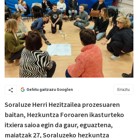
Erraztu
Gehitu gaitzazu Googlen
Soraluze Herri Hezitzailea prozesuaren
baitan, Hezkuntza Foroaren ikasturteko
itxiera saioa egin da gaur, eguaztena,
maiatzak 27, Soraluzeko hezkuntza