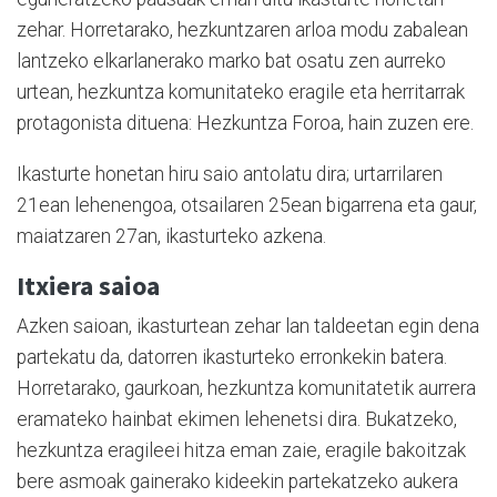
zehar. Horretarako, hezkuntzaren arloa modu zabalean
lantzeko elkarlanerako marko bat osatu zen aurreko
urtean, hezkuntza komunitateko eragile eta herritarrak
protagonista dituena: Hezkuntza Foroa, hain zuzen ere.
Ikasturte honetan hiru saio antolatu dira; urtarrilaren
21ean lehenengoa, otsailaren 25ean bigarrena eta gaur,
maiatzaren 27an, ikasturteko azkena.
Itxiera saioa
Azken saioan, ikasturtean zehar lan taldeetan egin dena
partekatu da, datorren ikasturteko erronkekin batera.
Horretarako, gaurkoan, hezkuntza komunitatetik aurrera
eramateko hainbat ekimen lehenetsi dira. Bukatzeko,
hezkuntza eragileei hitza eman zaie, eragile bakoitzak
bere asmoak gainerako kideekin partekatzeko aukera