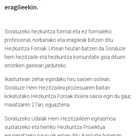
eragileekin.
Soraluzeko hezkuntza formal eta ez formaleko
profesional, norbanako eta eragileak biltzen ditu
Hezkuntza Foroak. Urtean hirutan batzen da Soraluze
herri hezitzaile eta hezkuntza komunitate gisa dituen
erronken gainean jarduteko.
Ikasturtean zehar egindako hiru saioen ostean,
Soraluze Herri Hezitzailea prozesuaren baitan
kokatutako Hezkuntza Foroak itxiera saioa egin du gaur,
maiatzaren 27an, eguaztena.
Soraluzeko Udalak Herri Hezitzaileen egitasmoa
sustatzeko eta herriko Hezkuntza Proiektua
eguneratzeko pausuak eman ditu ikasturte honetan