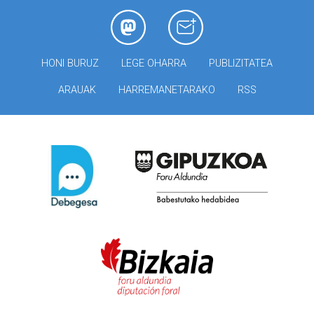
HONI BURUZ
LEGE OHARRA
PUBLIZITATEA
ARAUAK
HARREMANETARAKO
RSS