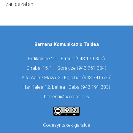
izan dezaten.
Barrena Komunikazio Taldea
Erdikokale 2,1 · Ermua (
943 179 350)
Errabal 15, 1. · Soraluze (
943 751 304)
Aita Agirre Plaza, 3 · Elgoibar (
943 741 626)
Ifar Kalea 12, behea · Deba (
943 191 383)
barrena@barrena.eus
Codesyntaxek garatua