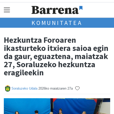
KOMUNITATEA
Hezkuntza Foroaren
ikasturteko itxiera saioa egin
da gaur, eguaztena, maiatzak
27, Soraluzeko hezkuntza
eragileekin
Soraluzeko Udala
2026ko maiatzaren 27a