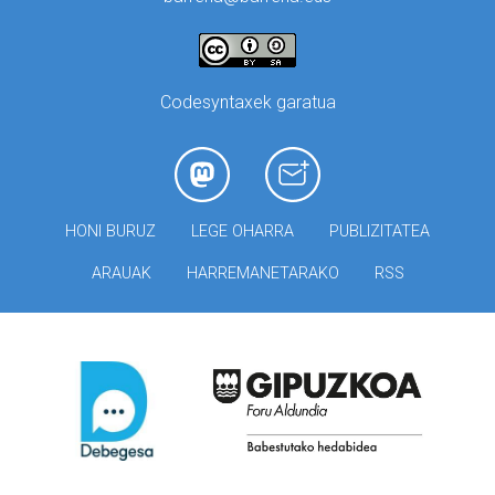
Codesyntaxek garatua
HONI BURUZ
LEGE OHARRA
PUBLIZITATEA
ARAUAK
HARREMANETARAKO
RSS