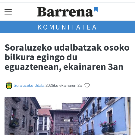
KOMUNITATEA
Soraluzeko udalbatzak osoko
bilkura egingo du
eguaztenean, ekainaren 3an
Soraluzeko Udala
2026ko ekainaren 2a