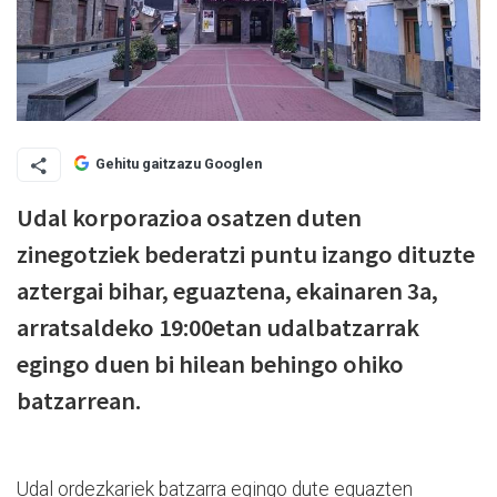
Gehitu gaitzazu Googlen
Udal korporazioa osatzen duten
zinegotziek bederatzi puntu izango dituzte
aztergai bihar, eguaztena, ekainaren 3a,
arratsaldeko 19:00etan udalbatzarrak
egingo duen bi hilean behingo ohiko
batzarrean.
Udal ordezkariek batzarra egingo dute eguazten