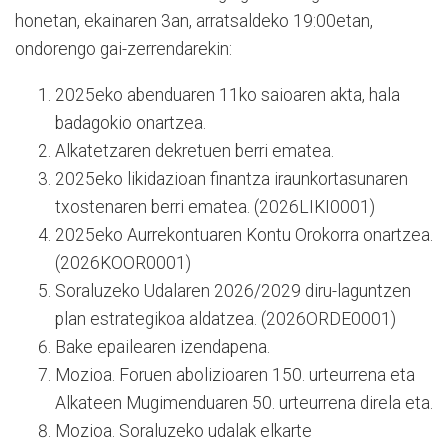
honetan, ekainaren 3an, arratsaldeko 19:00etan,
ondorengo gai-zerrendarekin:
2025eko abenduaren 11ko saioaren akta, hala
badagokio onartzea.
Alkatetzaren dekretuen berri ematea.
2025eko likidazioan finantza iraunkortasunaren
txostenaren berri ematea. (2026LIKI0001)
2025eko Aurrekontuaren Kontu Orokorra onartzea.
(2026KOOR0001)
Soraluzeko Udalaren 2026/2029 diru-laguntzen
plan estrategikoa aldatzea. (2026ORDE0001)
Bake epailearen izendapena.
Mozioa. Foruen abolizioaren 150. urteurrena eta
Alkateen Mugimenduaren 50. urteurrena direla eta.
Mozioa. Soraluzeko udalak elkarte