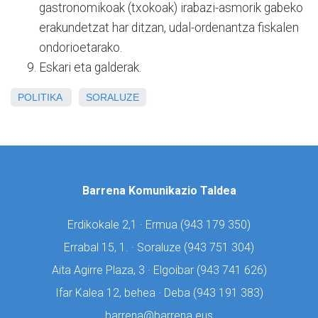
gastronomikoak (txokoak) irabazi-asmorik gabeko
erakundetzat har ditzan, udal-ordenantza fiskalen
ondorioetarako.
Eskari eta galderak.
POLITIKA
SORALUZE
Barrena Komunikazio Taldea
Erdikokale 2,1 · Ermua (
943 179 350)
Errabal 15, 1. · Soraluze (
943 751 304)
Aita Agirre Plaza, 3 · Elgoibar (
943 741 626)
Ifar Kalea 12, behea · Deba (
943 191 383)
barrena@barrena.eus