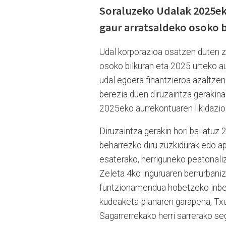
Soraluzeko Udalak 2025e
gaur arratsaldeko osoko b
Udal korporazioa osatzen duten zi
osoko bilkuran eta 2025 urteko a
udal egoera finantzieroa azaltzen
berezia duen diruzaintza gerakina
2025eko aurrekontuaren likidazio
Diruzaintza gerakin hori baliatuz
beharrezko diru zuzkidurak edo ap
esaterako, herriguneko peatonaliz
Zeleta 4ko inguruaren berrurbani
funtzionamendua hobetzeko inber
kudeaketa-planaren garapena, Txu
Sagarrerrekako herri sarrerako se