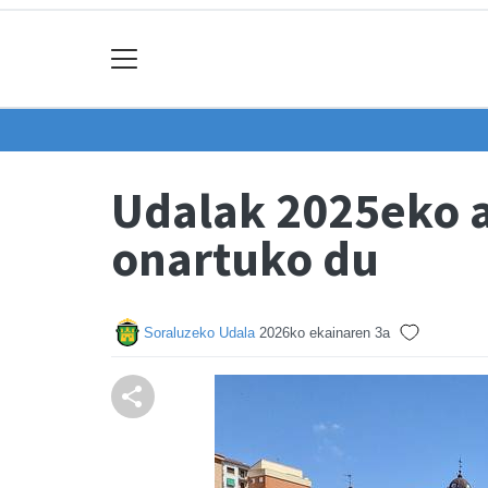
Udalak 2025eko 
onartuko du
Soraluzeko Udala
2026ko ekainaren 3a