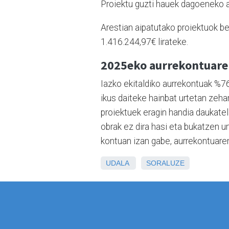
Proiektu guzti hauek dagoeneko a
Arestian aipatutako proiektuok be
1.416.244,97€ lirateke.
2025eko aurrekontuare
Iazko ekitaldiko aurrekontuak %76
ikus daiteke hainbat urtetan zeha
proiektuek eragin handia daukatel
obrak ez dira hasi eta bukatzen ur
kontuan izan gabe, aurrekontuare
UDALA
SORALUZE