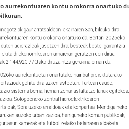
ko aurrekontuaren kontu orokorra onartuko d
ilkuran.
negotziak gaur arratsaldean, ekainaren 3an, bilduko dira
urrekontuaren kontu orokorra onartuko da. Bertan, 2025eko
 duten adierazleak jasotzen dira; besteak beste, garrantzia
: ekitaldi ekonomikoaren amaieran geratzen den dirua.
ak 2.144.920,77€tako diruzaintza gerakina eman du.
 2026ko aurrekontuetan onartutako hainbat proiektutarako
ortazioak gehitu dira azken asteetan. Tartean daude,
azio sistema berria, herrian zehar asfaltatze lanak egitekoa,
zazioa, Sologoeneko zentral hidroelektrikoaren
tsioak, Soraluzeko erraldoiak eta konpartsa, Mendigaineko
rruken auzoko urbanizazioa, herriguneko komun publikoak,
gurtasun kamerak eta futbol zelaiko belarraren aldaketa.