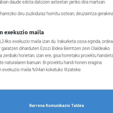
bian daude edota datozen asteetan jarriko dira martxan.
harrezko diru zuzkiduraz hornitu ostean, diruzaintza gerakin
n exekuzio maila
,24ko exekuzio maila izan du. Irakurketa osoa eginda, ordea
r garatzen diharduten Ezozi Bidea Berritzen zein Olaldeako
a zenbaki horietan; izan ere, gisa horretako proiektu handiet
te naturalaren barruan. Bi proiektu handi horien eragina
n exekuzio maila %94an kokatuko litzateke.
Barrena Komunikazio Taldea