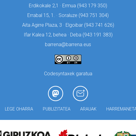
Erdikokale 2,1 · Ermua (
943 179 350)
Errabal 15, 1. · Soraluze (
943 751 304)
Aita Agirre Plaza, 3 · Elgoibar (
943 741 626)
Ifar Kalea 12, behea · Deba (
943 191 383)
barrena@barrena.eus
Codesyntaxek garatua
LEGE OHARRA
PUBLIZITATEA
ARAUAK
HARREMANET