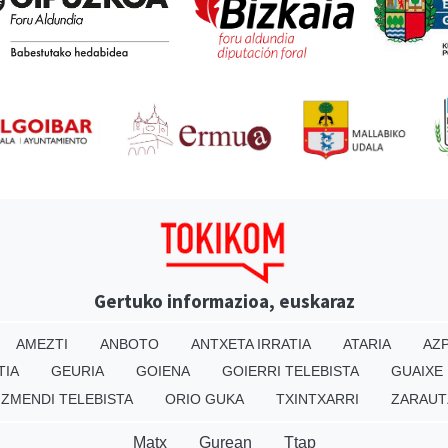
Gertuko informazioa, euskaraz
AMEZTI
ANBOTO
ANTXETA IRRATIA
ATARIA
AZP
TIA
GEURIA
GOIENA
GOIERRI TELEBISTA
GUAIXE
IZMENDI TELEBISTA
ORIO GUKA
TXINTXARRI
ZARAUT
Matx
Gurean
Ttap