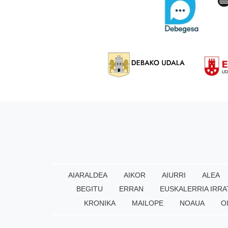
AIARALDEA
AIKOR
AIURRI
ALEA
BEGITU
ERRAN
EUSKALERRIA IRRA
KRONIKA
MAILOPE
NOAUA
O