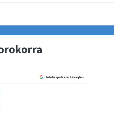
orokorra
Gehitu gaitzazu Googlen