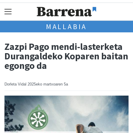
MALLABIA
Zazpi Pago mendi-lasterketa
Durangaldeko Koparen baitan
egongo da
Dorleta Vidal
2025eko martxoaren 5a