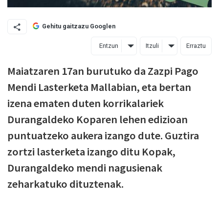
Gehitu gaitzazu Googlen
Entzun
Itzuli
Erraztu
Maiatzaren 17an burutuko da Zazpi Pago
Mendi Lasterketa Mallabian, eta bertan
izena ematen duten korrikalariek
Durangaldeko Koparen lehen edizioan
puntuatzeko aukera izango dute. Guztira
zortzi lasterketa izango ditu Kopak,
Durangaldeko mendi nagusienak
zeharkatuko dituztenak.