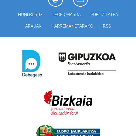
HONI BURUZ
LEGE OHARRA
PUBLIZITATEA
ARAUAK
HARREMANETARAKO
RSS