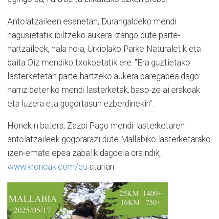
Antolatzaileen esanetan, Durangaldeko mendi
nagusietatik ibiltzeko aukera izango dute parte-
hartzaileek, hala nola, Urkiolako Parke Naturaletik eta
baita Oiz mendiko txokoetatik ere: "Era guztietako
lasterketetan parte hartzeko aukera paregabea dago:
harriz beteriko mendi lasterketak, baso-zelai erakoak
eta luzera eta gogortasun ezberdinekin".
Honekin batera, Zazpi Pago mendi-lasterketaren
antolatzaileek gogorarazi dute Mallabiko lasterketarako
izen-emate epea zabalik dagoela oraindik,
www.kronoak.com/eu
atarian.