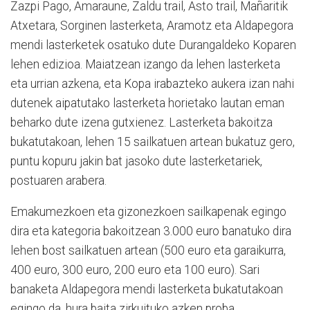
Zazpi Pago, Amaraune, Zaldu trail, Asto trail, Mañaritik
Atxetara, Sorginen lasterketa, Aramotz eta Aldapegora
mendi lasterketek osatuko dute Durangaldeko Koparen
lehen edizioa. Maiatzean izango da lehen lasterketa
eta urrian azkena, eta Kopa irabazteko aukera izan nahi
dutenek aipatutako lasterketa horietako lautan eman
beharko dute izena gutxienez. Lasterketa bakoitza
bukatutakoan, lehen 15 sailkatuen artean bukatuz gero,
puntu kopuru jakin bat jasoko dute lasterketariek,
postuaren arabera.
Emakumezkoen eta gizonezkoen sailkapenak egingo
dira eta kategoria bakoitzean 3.000 euro banatuko dira
lehen bost sailkatuen artean (500 euro eta garaikurra,
400 euro, 300 euro, 200 euro eta 100 euro). Sari
banaketa Aldapegora mendi lasterketa bukatutakoan
egingo da, hura baita zirkuituko azken proba.