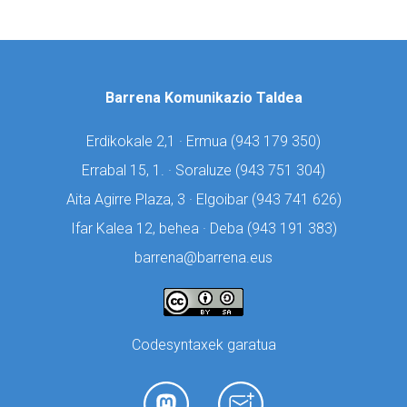
Barrena Komunikazio Taldea
Erdikokale 2,1 · Ermua (
943 179 350)
Errabal 15, 1. · Soraluze (
943 751 304)
Aita Agirre Plaza, 3 · Elgoibar (
943 741 626)
Ifar Kalea 12, behea · Deba (
943 191 383)
barrena@barrena.eus
Codesyntaxek garatua