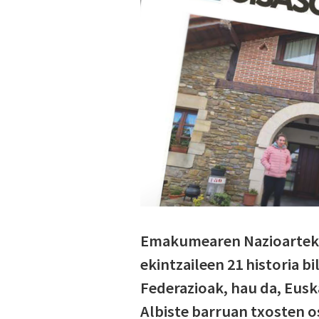
Emakumearen Nazioarteko
ekintzaileen 21 historia b
Federazioak, hau da, Eus
Albiste barruan txosten o