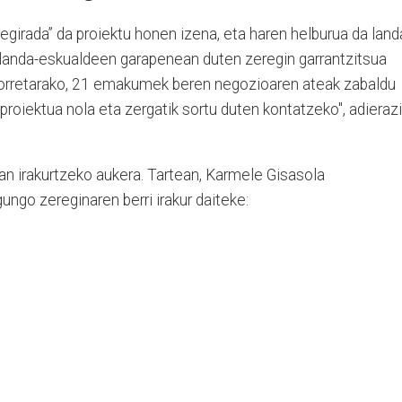
irada” da proiektu honen izena, eta haren helburua da land
nda-eskualdeen garapenean duten zeregin garrantzitsua
 "Horretarako, 21 emakumek beren negozioaren ateak zabaldu
proiektua nola eta zergatik sortu duten kontatzeko", adierazi
an irakurtzeko aukera. Tartean, Karmele Gisasola
gungo zereginaren berri irakur daiteke: