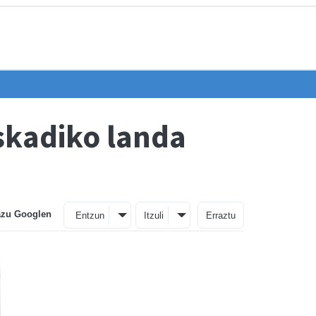
skadiko landa
azu Googlen
Entzun
Itzuli
Erraztu