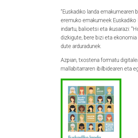
“Euskadiko landa emakumearen beg
eremuko emakumeek Euskadiko la
indartu, balioetsi eta ikusarazi:
dizkigute, bere bizi eta ekonomia 
dute arduradunek.
Azpian, txostena formatu digitale
mallabitarraren ibilbidearen eta e