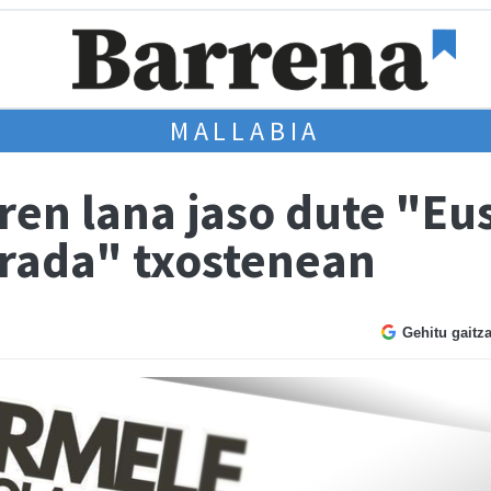
MALLABIA
ren lana jaso dute "Eu
ada" txostenean
Gehitu gaitz