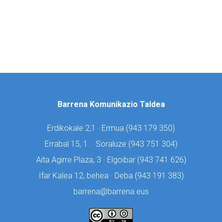
Barrena Komunikazio Taldea
Erdikokale 2,1 · Ermua (
943 179 350)
Errabal 15, 1. · Soraluze (
943 751 304)
Aita Agirre Plaza, 3 · Elgoibar (
943 741 626)
Ifar Kalea 12, behea · Deba (
943 191 383)
barrena@barrena.eus