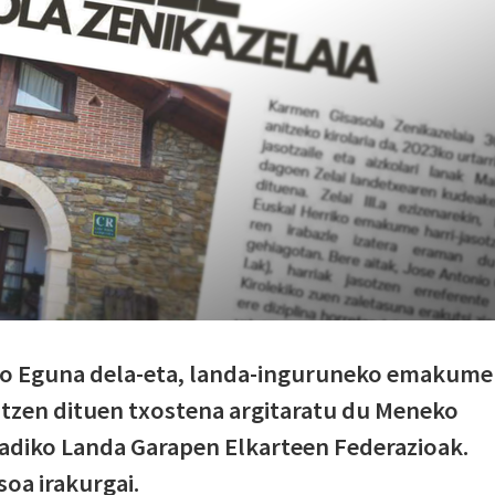
 Eguna dela-eta, landa-inguruneko emakume
iltzen dituen txostena argitaratu du Meneko
kadiko Landa Garapen Elkarteen Federazioak.
soa irakurgai.