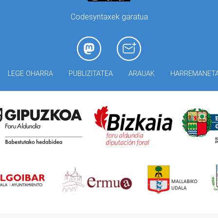
Codesyntaxek garatua
LEGE OHARRA
PUBLIZITATEA
ARAUAK
HARREMANET