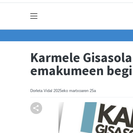
Karmele Gisasola
emakumeen begir
Dorleta Vidal
2025eko martxoaren 25a