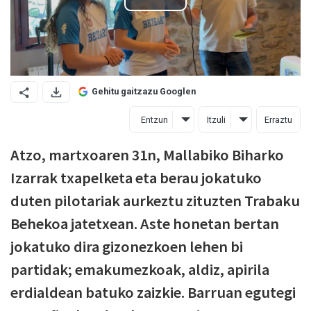
Gehitu gaitzazu Googlen
Entzun
Itzuli
Erraztu
Atzo, martxoaren 31n, Mallabiko Biharko
Izarrak txapelketa eta berau jokatuko
duten pilotariak aurkeztu zituzten Trabaku
Behekoa jatetxean. Aste honetan bertan
jokatuko dira gizonezkoen lehen bi
partidak; emakumezkoak, aldiz, apirila
erdialdean batuko zaizkie. Barruan egutegi