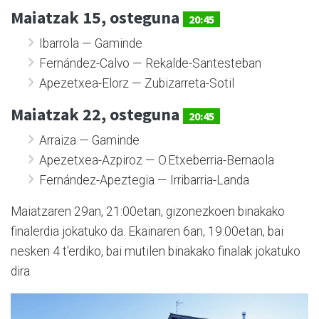
Maiatzak 15, osteguna
20:45
Ibarrola — Gaminde
Fernández-Calvo — Rekalde-Santesteban
Apezetxea-Elorz — Zubizarreta-Sotil
Maiatzak 22, osteguna
20:45
Arraiza — Gaminde
Apezetxea-Azpiroz — O.Etxeberria-Bernaola
Fernández-Apeztegia — Irribarria-Landa
Maiatzaren 29an, 21:00etan, gizonezkoen binakako
finalerdia jokatuko da. Ekainaren 6an, 19:00etan, bai
nesken 4 t'erdiko, bai mutilen binakako finalak jokatuko
dira.