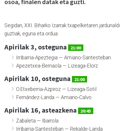
osoa, finalen datak eta guzti.
Segidan, XXI. Biharko Izarrak txapelketaren jardunaldi
guztiak, eguna eta ordua:
Apirilak 3, osteguna
21:00
Irribarria-Apeztegia — Amiano-Santesteban
Apezetxea-Bernaola — Lizeaga-Elorz
Apirilak 10, osteguna
21:00
O.Etxeberria-Azpiroz — Lizeaga-Sotil
Fernández-Landa — Amiano-Calvo
Apirilak 16, asteazkena
20:45
Zabaleta — Ibarrola
Irribarria-Santesteban — Rekalde-Landa