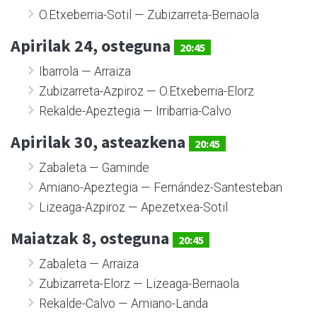
O.Etxeberria-Sotil — Zubizarreta-Bernaola
Apirilak 24, osteguna
20:45
Ibarrola — Arraiza
Zubizarreta-Azpiroz — O.Etxeberria-Elorz
Rekalde-Apeztegia — Irribarria-Calvo
Apirilak 30, asteazkena
20:45
Zabaleta — Gaminde
Amiano-Apeztegia — Fernández-Santesteban
Lizeaga-Azpiroz — Apezetxea-Sotil
Maiatzak 8, osteguna
20:45
Zabaleta — Arraiza
Zubizarreta-Elorz — Lizeaga-Bernaola
Rekalde-Calvo — Amiano-Landa