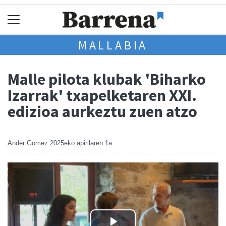
MALLABIA
Malle pilota klubak 'Biharko
Izarrak' txapelketaren XXI.
edizioa aurkeztu zuen atzo
Ander Gomez
2025eko apirilaren 1a