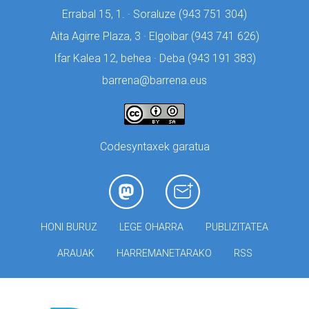
Errabal 15, 1. · Soraluze (
943 751 304)
Aita Agirre Plaza, 3 · Elgoibar (
943 741 626)
Ifar Kalea 12, behea · Deba (
943 191 383)
barrena@barrena.eus
Codesyntaxek garatua
HONI BURUZ
LEGE OHARRA
PUBLIZITATEA
ARAUAK
HARREMANETARAKO
RSS