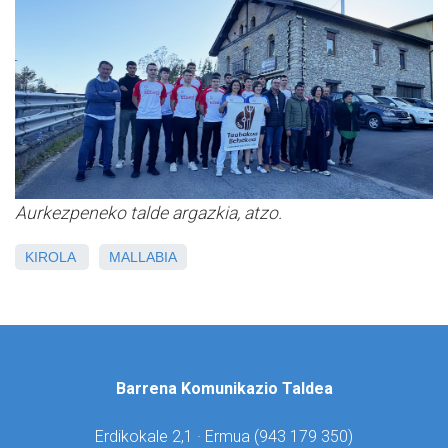
Aurkezpeneko talde argazkia, atzo.
KIROLA
MALLABIA
Barrena Komunikazio Taldea
Erdikokale 2,1 · Ermua (
943 179 350)