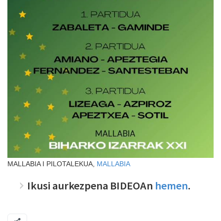
MALLABIA I PILOTALEKUA,
MALLABIA
Ikusi aurkezpena BIDEOAn
hemen
.