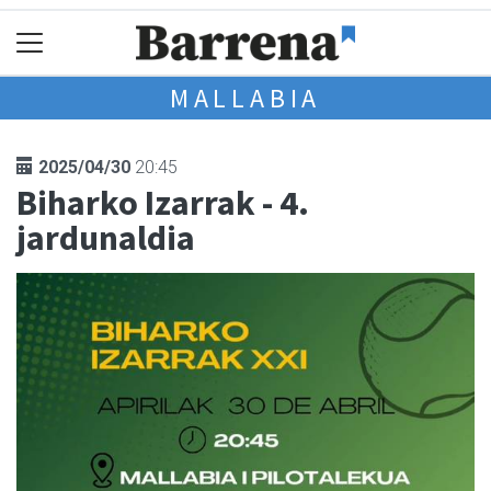
MALLABIA
2025/04/30
20:45
Biharko Izarrak - 4.
jardunaldia