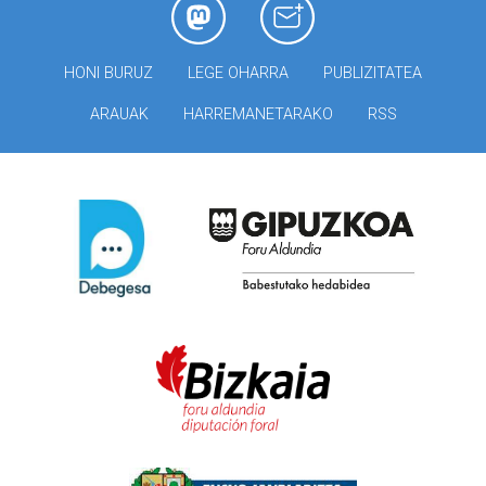
HONI BURUZ
LEGE OHARRA
PUBLIZITATEA
ARAUAK
HARREMANETARAKO
RSS