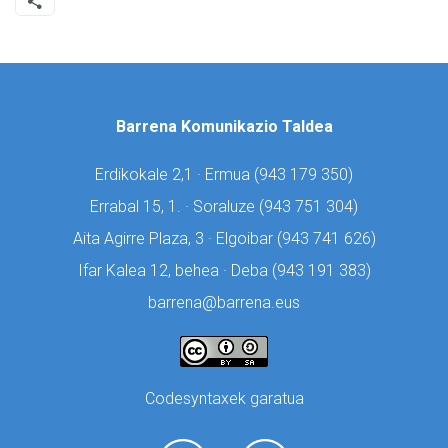
Barrena Komunikazio Taldea
Erdikokale 2,1 · Ermua (
943 179 350)
Errabal 15, 1. · Soraluze (
943 751 304)
Aita Agirre Plaza, 3 · Elgoibar (
943 741 626)
Ifar Kalea 12, behea · Deba (
943 191 383)
barrena@barrena.eus
Codesyntaxek garatua