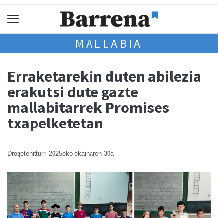
MALLABIA
Erraketarekin duten abilezia
erakutsi dute gazte
mallabitarrek Promises
txapelketetan
Drogetenitturri
2025eko ekainaren 30a