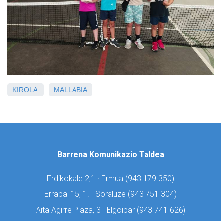
KIROLA
MALLABIA
Barrena Komunikazio Taldea
Erdikokale 2,1 · Ermua (
943 179 350)
Errabal 15, 1. · Soraluze (
943 751 304)
Aita Agirre Plaza, 3 · Elgoibar (
943 741 626)