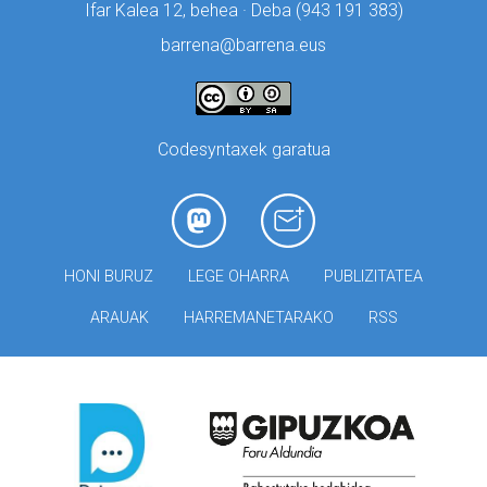
Ifar Kalea 12, behea · Deba (
943 191 383)
barrena@barrena.eus
Codesyntaxek garatua
HONI BURUZ
LEGE OHARRA
PUBLIZITATEA
ARAUAK
HARREMANETARAKO
RSS