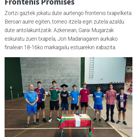
Frontenis Promises
Zortzi gaztek jokatu dute aurtengo frontenis txapelketa.
Beroari aurre egiten, torneo itzela egin zutela azaldu
dute antolakuntzatik. Azkenean, Garai Mugarzak
eskuratu zuen txapela, Jon Madariagaren aurkako
finalean 18-16ko markagailu estuarekin irabazita.