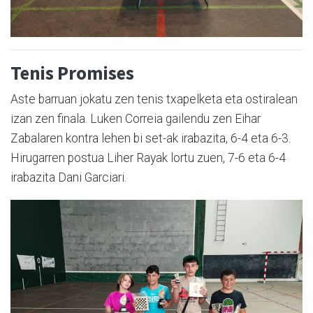
Tenis Promises
Aste barruan jokatu zen tenis txapelketa eta ostiralean
izan zen finala. Luken Correia gailendu zen Eihar
Zabalaren kontra lehen bi set-ak irabazita, 6-4 eta 6-3.
Hirugarren postua Liher Rayak lortu zuen, 7-6 eta 6-4
irabazita Dani Garciari.