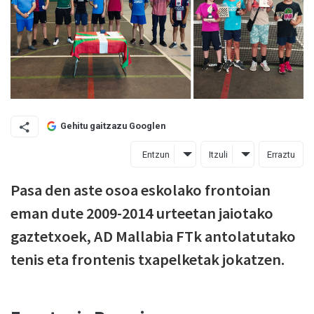
Gehitu gaitzazu Googlen
Entzun
Itzuli
Erraztu
Pasa den aste osoa eskolako frontoian
eman dute 2009-2014 urteetan jaiotako
gaztetxoek, AD Mallabia FTk antolatutako
tenis eta frontenis txapelketak jokatzen.