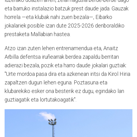
eta barruko instalazio batzuk prest daude jada. Gauzak
horrela —eta klubak nahi zuen bezala—, Eibarko
jokalariek posible izan dute 2025-2026 denboraldiko
prestaketa Mallabian hastea.
Atzo izan zuten lehen entrenamendua eta, Anaitz
Arbilla defentsa iruñearrak berdea zapaldu berritan
adierazi bezala, pozik eta harro daude jokalari guztiak:
"Urte mordoa pasa dira eta azkenean iritsi da Kirol Hiria
zapaltzen dugun lehen eguna. Poztasuna eta
klubarekiko esker ona besterik ez dugu, egindako lan
guztiagatik eta lortutakoagatik".