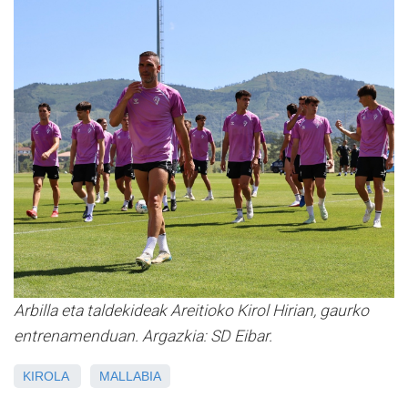
Arbilla eta taldekideak Areitioko Kirol Hirian, gaurko
entrenamenduan. Argazkia: SD Eibar.
KIROLA
MALLABIA