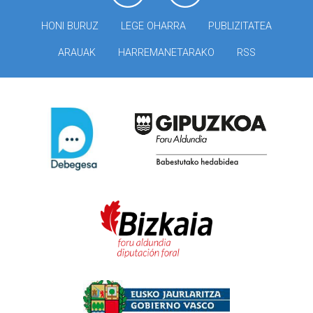
HONI BURUZ
LEGE OHARRA
PUBLIZITATEA
ARAUAK
HARREMANETARAKO
RSS