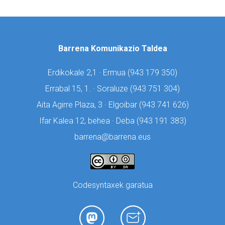
Barrena Komunikazio Taldea
Erdikokale 2,1 · Ermua (
943 179 350)
Errabal 15, 1. · Soraluze (
943 751 304)
Aita Agirre Plaza, 3 · Elgoibar (
943 741 626)
Ifar Kalea 12, behea · Deba (
943 191 383)
barrena@barrena.eus
Codesyntaxek garatua