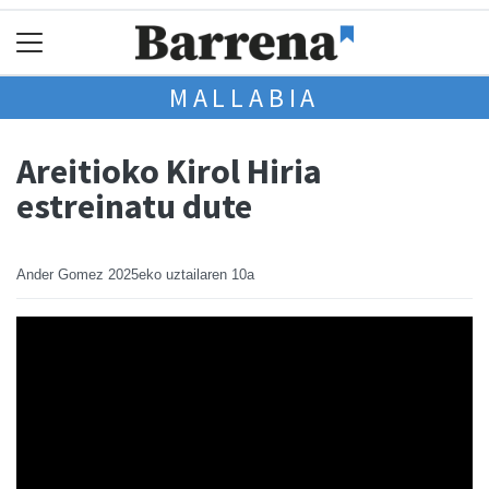
MALLABIA
Areitioko Kirol Hiria
estreinatu dute
Ander Gomez
2025eko uztailaren 10a