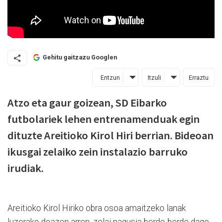
Gehitu gaitzazu Googlen
Entzun
Itzuli
Erraztu
Atzo eta gaur goizean, SD Eibarko
futbolariek lehen entrenamenduak egin
dituzte Areitioko Kirol Hiri berrian. Bideoan
ikusgai zelaiko zein instalazio barruko
irudiak.
Areitioko Kirol Hiriko obra osoa amaitzeko lanak
luzerako doazen arren, zelai nagusia berde-berde dago