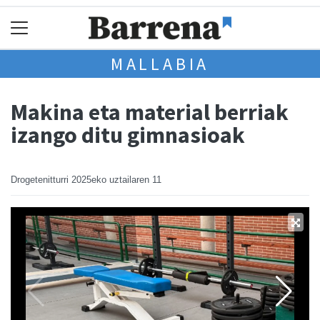
MALLABIA
Makina eta material berriak
izango ditu gimnasioak
Drogetenitturri
2025eko uztailaren 11