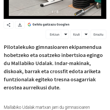
Gehitu gaitzazu Googlen
Entzun
Itzuli
Erraztu
Pilotalekuko gimnasioaren ekipamendua
hobetzeko eta osatzeko inbertsioa egingo
du Mallabiko Udalak. Indar-makinak,
diskoak, barrak eta crossfit edota ariketa
funtzionalak egiteko tresna osagarriak
erostea aurreikusi dute.
Mallabiko Udalak martxan jarri du gimnasioaren