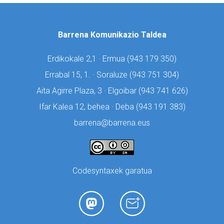
Barrena Komunikazio Taldea
Erdikokale 2,1 · Ermua (
943 179 350)
Errabal 15, 1. · Soraluze (
943 751 304)
Aita Agirre Plaza, 3 · Elgoibar (
943 741 626)
Ifar Kalea 12, behea · Deba (
943 191 383)
barrena@barrena.eus
Codesyntaxek garatua