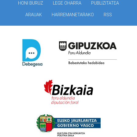
HONI BURUZ
LEGE OHARRA
PUBLIZITATEA
ARAUAK
HARREMANETARAKO
RSS