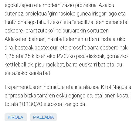
egokitzapen eta modernizazio prozesua. Azaldu
dutenez, proiektua "gimnasioko gunea irisgarriago eta
funtzionalago bihurtzeko" eta "erabiltzaileen behar eta
eskaerei erantzuteko" helburuarekin sortu zen.
Aldaketen barruan, hainbat elementu berri instalatuko
dira, besteak beste: curl eta crossfit barra desberdinak,
1,25 eta 25 kilo arteko PVCzko pisu-diskoak, gomazko
kettlebell-ak, pisu-rack bat, barra-euskarri bat eta lau
estazioko kaiola bat.
Ekipamenduaren hornidura eta instalazioa Kirol Nagusia
enpresa bizkaitarraren esku egongo da, eta lanen kostu
totala 18.130,20 eurokoa izango da.
KIROLA
MALLABIA