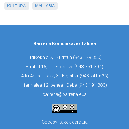
KULTURA
MALLABIA
Barrena Komunikazio Taldea
Erdikokale 2,1 · Ermua (
943 179 350)
Errabal 15, 1. · Soraluze (
943 751 304)
Aita Agirre Plaza, 3 · Elgoibar (
943 741 626)
Ifar Kalea 12, behea · Deba (
943 191 383)
barrena@barrena.eus
Codesyntaxek garatua