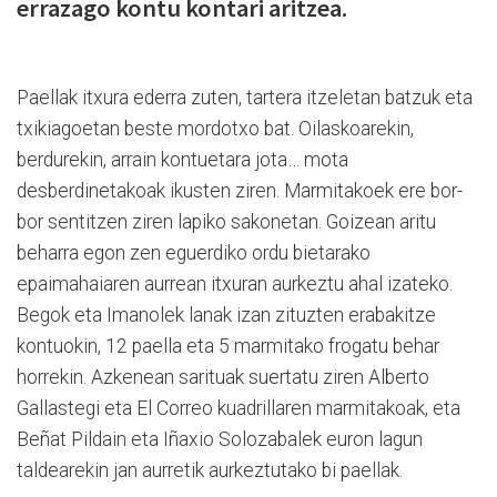
errazago kontu kontari aritzea.
Paellak itxura ederra zuten, tartera itzeletan batzuk eta
txikiagoetan beste mordotxo bat. Oilaskoarekin,
berdurekin, arrain kontuetara jota… mota
desberdinetakoak ikusten ziren. Marmitakoek ere bor-
bor sentitzen ziren lapiko sakonetan. Goizean aritu
beharra egon zen eguerdiko ordu bietarako
epaimahaiaren aurrean itxuran aurkeztu ahal izateko.
Begok eta Imanolek lanak izan zituzten erabakitze
kontuokin, 12 paella eta 5 marmitako frogatu behar
horrekin. Azkenean sarituak suertatu ziren Alberto
Gallastegi eta El Correo kuadrillaren marmitakoak, eta
Beñat Pildain eta Iñaxio Solozabalek euron lagun
taldearekin jan aurretik aurkeztutako bi paellak.