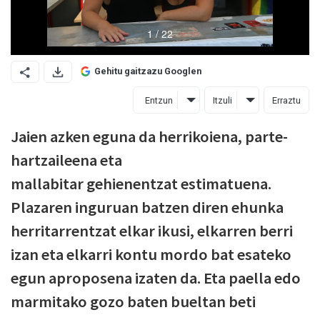
Gehitu gaitzazu Googlen
Entzun
Itzuli
Erraztu
Jaien azken eguna da herrikoiena, parte-
hartzaileena eta
mallabitar gehienentzat estimatuena.
Plazaren inguruan batzen diren ehunka
herritarrentzat elkar ikusi, elkarren berri
izan eta elkarri kontu mordo bat esateko
egun aproposena izaten da. Eta paella edo
marmitako gozo baten bueltan beti