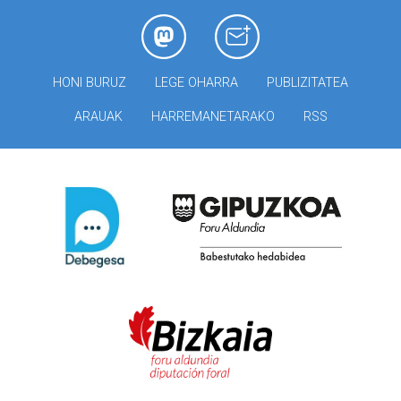
HONI BURUZ
LEGE OHARRA
PUBLIZITATEA
ARAUAK
HARREMANETARAKO
RSS