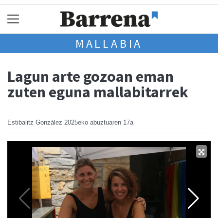
MALLABIA
Lagun arte gozoan eman
zuten eguna mallabitarrek
Estibalitz González
2025eko abuztuaren 17a