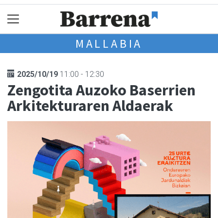
MALLABIA
2025/10/19
11:00 - 12:30
Zengotita Auzoko Baserrien
Arkitekturaren Aldaerak