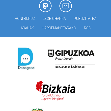
HONI BURUZ
LEGE OHARRA
PUBLIZITATEA
ARAUAK
HARREMANETARAKO
RSS