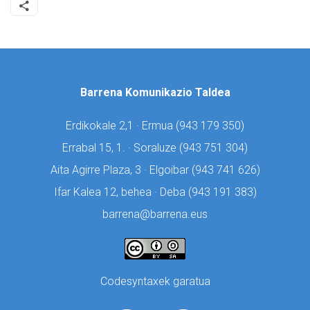
Barrena Komunikazio Taldea
Erdikokale 2,1 · Ermua (
943 179 350)
Errabal 15, 1. · Soraluze (
943 751 304)
Aita Agirre Plaza, 3 · Elgoibar (
943 741 626)
Ifar Kalea 12, behea · Deba (
943 191 383)
barrena@barrena.eus
Codesyntaxek garatua