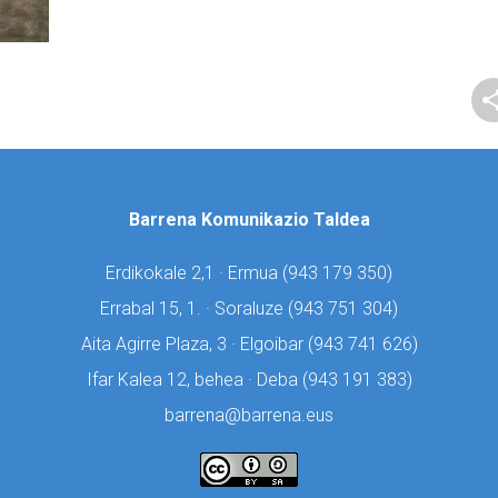
Barrena Komunikazio Taldea
Erdikokale 2,1 · Ermua (
943 179 350)
Errabal 15, 1. · Soraluze (
943 751 304)
Aita Agirre Plaza, 3 · Elgoibar (
943 741 626)
Ifar Kalea 12, behea · Deba (
943 191 383)
barrena@barrena.eus