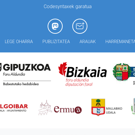
Codesyntaxek garatua
LEGE OHARRA
PUBLIZITATEA
ARAUAK
HARREMANET