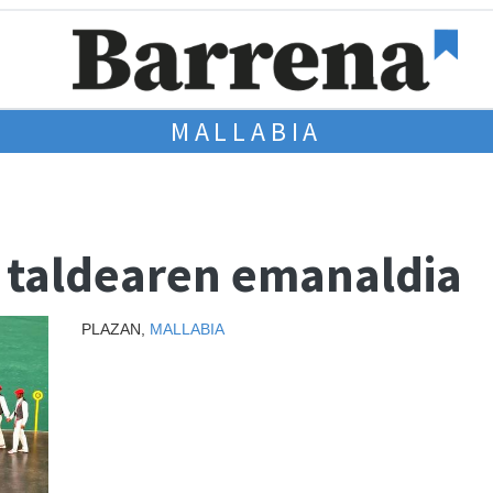
MALLABIA
a taldearen emanaldia
PLAZAN,
MALLABIA