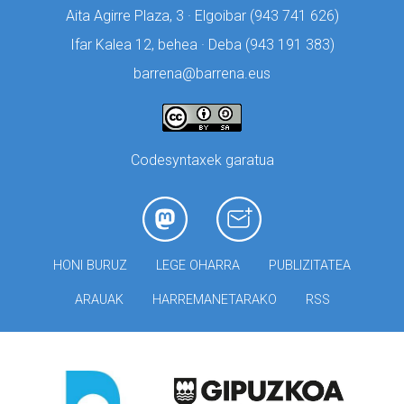
Aita Agirre Plaza, 3 · Elgoibar (
943 741 626)
Ifar Kalea 12, behea · Deba (
943 191 383)
barrena@barrena.eus
Codesyntaxek garatua
HONI BURUZ
LEGE OHARRA
PUBLIZITATEA
ARAUAK
HARREMANETARAKO
RSS