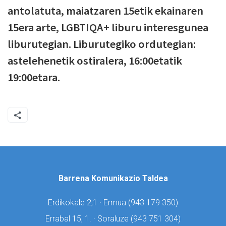
antolatuta, maiatzaren 15etik ekainaren
15era arte, LGBTIQA+ liburu interesgunea
liburutegian. Liburutegiko ordutegian:
a
stelehenetik ostiralera,
16:00etatik
19:00etara.
Barrena Komunikazio Taldea
Erdikokale 2,1 · Ermua (
943 179 350)
Errabal 15, 1. · Soraluze (
943 751 304)