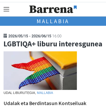
MALLABIA
2026/05/15 - 2026/06/15
16:00
LGBTIQA+ liburu interesgunea
UDAL LIBURUTEGIA,
MALLABIA
Udalak eta Berdintasun Kontseiluak