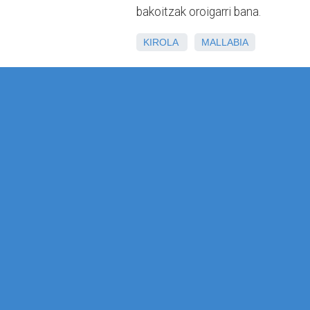
bakoitzak oroigarri bana.
KIROLA
MALLABIA