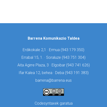
Barrena Komunikazio Taldea
Erdikokale 2,1 · Ermua (
943 179 350)
Errabal 15, 1. · Soraluze (
943 751 304)
Aita Agirre Plaza, 3 · Elgoibar (
943 741 626)
Ifar Kalea 12, behea · Deba (
943 191 383)
barrena@barrena.eus
Codesyntaxek garatua