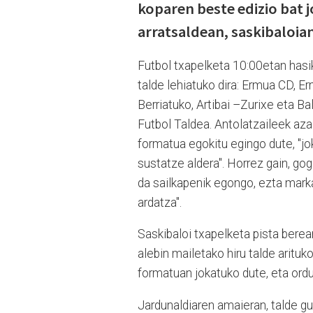
koparen beste edizio bat j
arratsaldean, saskibaloian
Futbol txapelketa 10:00etan hasi
talde lehiatuko dira: Ermua CD, E
Berriatuko, Artibai –Zurixe eta B
Futbol Taldea. Antolatzaileek aza
formatua egokitu egingo dute, "j
sustatze aldera". Horrez gain, gog
da sailkapenik egongo, ezta marka
ardatza".
Saskibaloi txapelketa pista berea
alebin mailetako hiru talde arituk
formatuan jokatuko dute, eta ord
Jardunaldiaren amaieran, talde guz