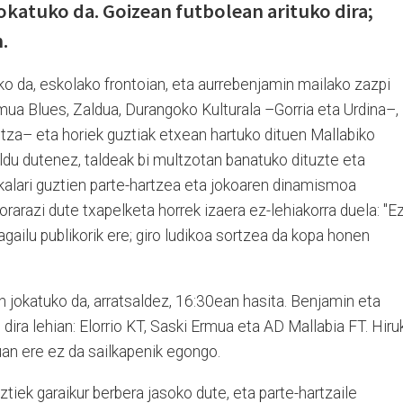
okatuko da. Goizean futbolean arituko dira;
.
ko da, eskolako frontoian, eta aurrebenjamin mailako zazpi
rmua Blues, Zaldua, Durangoko Kulturala –Gorria eta Urdina–,
altza– eta horiek guztiak etxean hartuko dituen Mallabiko
ldu dutenez, taldeak bi multzotan banatuko dituzte eta
okalari guztien parte-hartzea eta jokoaren dinamismoa
orarazi dute txapelketa horrek izaera ez-lehiakorra duela: "E
gailu publikorik ere; giro ludikoa sortzea da kopa honen
n jokatuko da, arratsaldez, 16:30ean hasita. Benjamin eta
o dira lehian: Elorrio KT, Saski Ermua eta AD Mallabia FT. Hiru
uan ere ez da sailkapenik egongo.
tiek garaikur berbera jasoko dute, eta parte-hartzaile