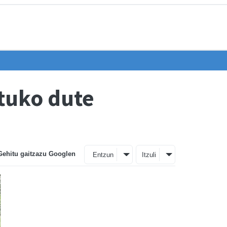
atuko dute
Gehitu gaitzazu Googlen
Entzun
Itzuli