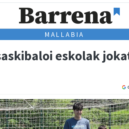
MALLABIA
 saskibaloi eskolak jok