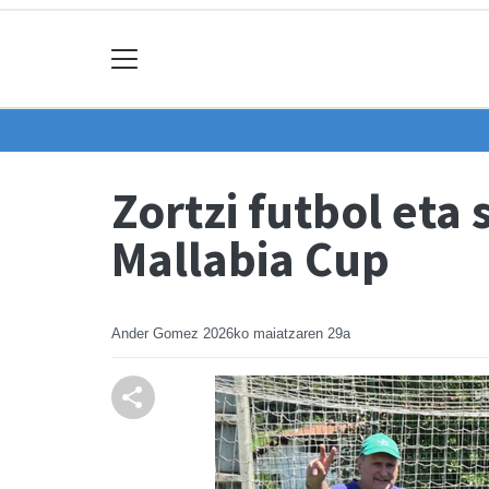
Zortzi futbol eta
Mallabia Cup
Ander Gomez
2026ko maiatzaren 29a