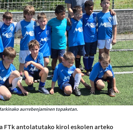
 Markinako aurrebenjaminen topaketan.
ia FTk antolatutako kirol eskolen arteko