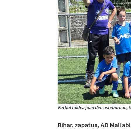
Futbol taldea joan den asteburuan,
Bihar, zapatua, AD Mallab