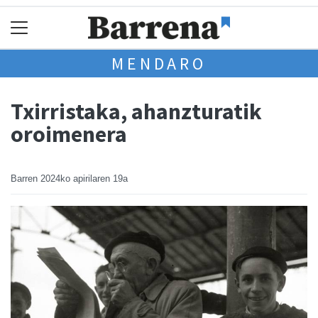
MENDARO
Txirristaka, ahanzturatik
oroimenera
Barren
2024ko apirilaren 19a