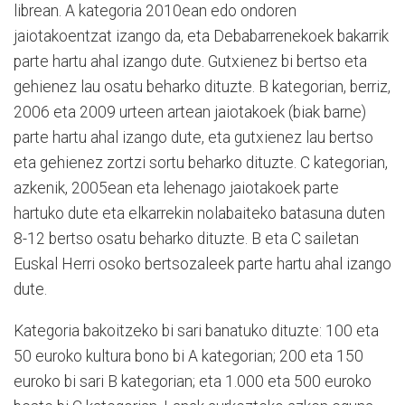
librean. A kategoria 2010ean edo ondoren
jaiotakoentzat izango da, eta Debabarrenekoek bakarrik
parte hartu ahal izango dute. Gutxienez bi bertso eta
gehienez lau osatu beharko dituzte. B kategorian, berriz,
2006 eta 2009 urteen artean jaiotakoek (biak barne)
parte hartu ahal izango dute, eta gutxienez lau bertso
eta gehienez zortzi sortu beharko dituzte. C kategorian,
azkenik, 2005ean eta lehenago jaiotakoek parte
hartuko dute eta elkarrekin nolabaiteko batasuna duten
8-12 bertso osatu beharko dituzte. B eta C sailetan
Euskal Herri osoko bertsozaleek parte hartu ahal izango
dute.
Kategoria bakoitzeko bi sari banatuko dituzte: 100 eta
50 euroko kultura bono bi A kategorian; 200 eta 150
euroko bi sari B kategorian; eta 1.000 eta 500 euroko