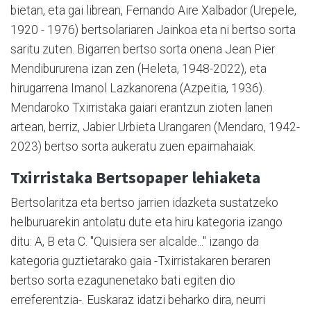
bietan, eta gai librean, Fernando Aire Xalbador (Urepele,
1920 - 1976) bertsolariaren Jainkoa eta ni bertso sorta
saritu zuten. Bigarren bertso sorta onena Jean Pier
Mendibururena izan zen (Heleta, 1948-2022), eta
hirugarrena Imanol Lazkanorena (Azpeitia, 1936).
Mendaroko Txirristaka gaiari erantzun zioten lanen
artean, berriz, Jabier Urbieta Urangaren (Mendaro, 1942-
2023) bertso sorta aukeratu zuen epaimahaiak.
Txirristaka Bertsopaper lehiaketa
Bertsolaritza eta bertso jarrien idazketa sustatzeko
helburuarekin antolatu dute eta hiru kategoria izango
ditu: A, B eta C. "Quisiera ser alcalde..." izango da
kategoria guztietarako gaia -Txirristakaren beraren
bertso sorta ezagunenetako bati egiten dio
erreferentzia-. Euskaraz idatzi beharko dira, neurri