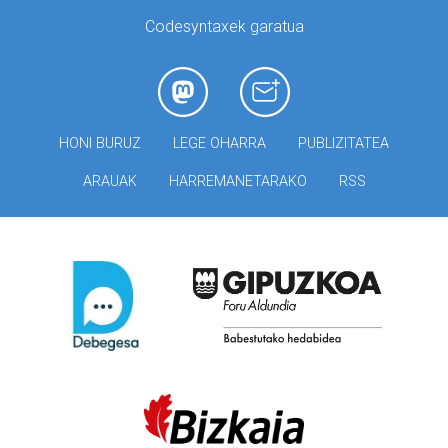
Codesyntaxek garatua
HONI BURUZ
LEGE OHARRA
PUBLIZITATEA
ARAUAK
HARREMANETARAKO
RSS