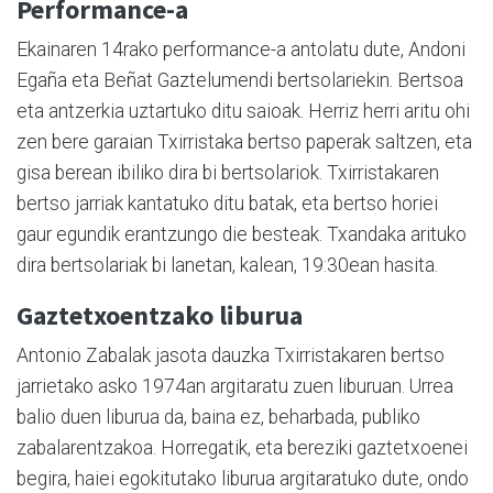
Performance-a
Ekainaren 14rako performance-a antolatu dute, Andoni
Egaña eta Beñat Gaztelumendi bertsolariekin. Bertsoa
eta antzerkia uztartuko ditu saioak. Herriz herri aritu ohi
zen bere garaian Txirristaka bertso paperak saltzen, eta
gisa berean ibiliko dira bi bertsolariok. Txirristakaren
bertso jarriak kantatuko ditu batak, eta bertso horiei
gaur egundik erantzungo die besteak. Txandaka arituko
dira bertsolariak bi lanetan, kalean, 19:30ean hasita.
Gaztetxoentzako liburua
Antonio Zabalak jasota dauzka Txirristakaren bertso
jarrietako asko 1974an argitaratu zuen liburuan. Urrea
balio duen liburua da, baina ez, beharbada, publiko
zabalarentzakoa. Horregatik, eta bereziki gaztetxoenei
begira, haiei egokitutako liburua argitaratuko dute, ondo