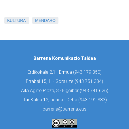
KULTURA
MENDARO
Barrena Komunikazio Taldea
Erdikokale 2,1 · Ermua (
943 179 350)
Errabal 15, 1. · Soraluze (
943 751 304)
Aita Agirre Plaza, 3 · Elgoibar (
943 741 626)
Ifar Kalea 12, behea · Deba (
943 191 383)
barrena@barrena.eus