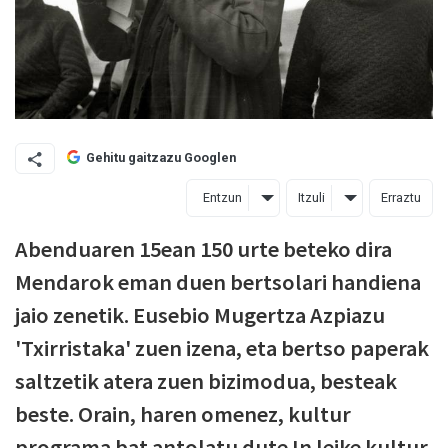
Gehitu gaitzazu Googlen
Entzun
Itzuli
Erraztu
Abenduaren 15ean 150 urte beteko dira
Mendarok eman duen bertsolari handiena
jaio zenetik. Eusebio Mugertza Azpiazu
'Txirristaka' zuen izena, eta bertso paperak
saltzetik atera zuen bizimodua, besteak
beste. Orain, haren omenez, kultur
programa bat antolatu dute In leike kultur