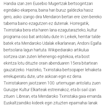
Handia izan zen Eusebio Mugertzak bertsogintzari
egindako ekarpena, baina hari buruz galdezka hasiz
gero, asko izango dira Mendaron bertan ere izen bereko
taberna baino ezagutzen ez dutenak. Horregatik,
Txirristaka bera eta haren lana ezagutarazteko, kultur
programa oso bat antolatu dute In Leikek, herritar talde
batek eta Mendaroko Udalak elkarlanean, Andoni Egaña
bertsolaria lagun hartuta. Wikipediarako artikulua
sortzea izan zuten lehenengo egitekoa, eta bost
ekintza lotu dituzte orain abenduaren 15era bitartean
gauzatzeko. Hasteko, Txirristaka bertsopaper lehiaketa
errekuperatu dute, urte askoan egin ez dena.
Txirristakaren jaiotzaren 100. urtemugan antolatu zuen
Guruzpe Kultur Elkarteak estreinakoz, eta bi sail izan
zituen: Librean, eta Mendaroko Txirristaka gaia emanda.
Euskaltzaindiko kideek egin zituzten epaimahai lanak