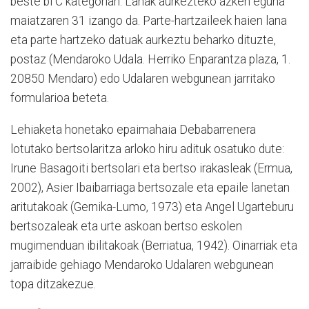
beste bi C kategorian. Lanak aurkezteko azken eguna
maiatzaren 31 izango da. Parte-hartzaileek haien lana
eta parte hartzeko datuak aurkeztu beharko dituzte,
postaz (Mendaroko Udala. Herriko Enparantza plaza, 1.
20850 Mendaro) edo Udalaren webgunean jarritako
formularioa beteta.
Lehiaketa honetako epaimahaia Debabarrenera
lotutako bertsolaritza arloko hiru adituk osatuko dute:
Irune Basagoiti bertsolari eta bertso irakasleak (Ermua,
2002), Asier Ibaibarriaga bertsozale eta epaile lanetan
aritutakoak (Gernika-Lumo, 1973) eta Angel Ugarteburu
bertsozaleak eta urte askoan bertso eskolen
mugimenduan ibilitakoak (Berriatua, 1942). Oinarriak eta
jarraibide gehiago Mendaroko Udalaren webgunean
topa ditzakezue.