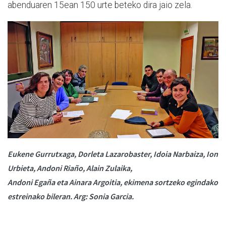
abenduaren 15ean 150 urte beteko dira jaio zela.
Eukene Gurrutxaga, Dorleta Lazarobaster, Idoia Narbaiza, Ion
Urbieta, Andoni Riaño, Alain Zulaika,
Andoni Egaña eta Ainara Argoitia, ekimena sortzeko egindako
estreinako bileran. Arg: Sonia Garcia.