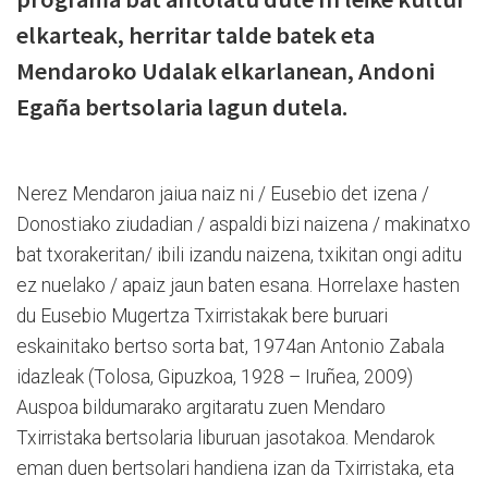
elkarteak, herritar talde batek eta
Mendaroko Udalak elkarlanean, Andoni
Egaña bertsolaria lagun dutela.
Nerez Mendaron jaiua naiz ni / Eusebio det izena /
Donostiako ziudadian / aspaldi bizi naizena / makinatxo
bat txorakeritan/ ibili izandu naizena, txikitan ongi aditu
ez nuelako / apaiz jaun baten esana. Horrelaxe hasten
du Eusebio Mugertza Txirristakak bere buruari
eskainitako bertso sorta bat, 1974an Antonio Zabala
idazleak (Tolosa, Gipuzkoa, 1928 – Iruñea, 2009)
Auspoa bildumarako argitaratu zuen Mendaro
Txirristaka bertsolaria liburuan jasotakoa. Mendarok
eman duen bertsolari handiena izan da Txirristaka, eta