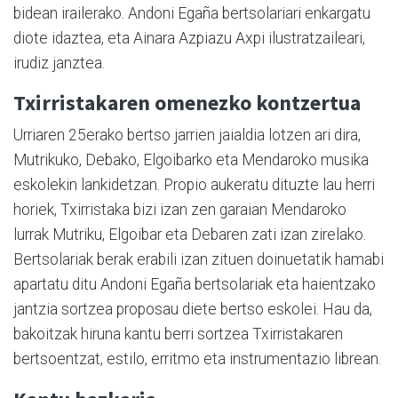
bidean irailerako. Andoni Egaña bertsolariari enkargatu
diote idaztea, eta Ainara Azpiazu Axpi ilustratzaileari,
irudiz janztea.
Txirristakaren omenezko kontzertua
Urriaren 25erako bertso jarrien jaialdia lotzen ari dira,
Mutrikuko, Debako, Elgoibarko eta Mendaroko musika
eskolekin lankidetzan. Propio aukeratu dituzte lau herri
horiek, Txirristaka bizi izan zen garaian Mendaroko
lurrak Mutriku, Elgoibar eta Debaren zati izan zirelako.
Bertsolariak berak erabili izan zituen doinuetatik hamabi
apartatu ditu Andoni Egaña bertsolariak eta haientzako
jantzia sortzea proposau diete bertso eskolei. Hau da,
bakoitzak hiruna kantu berri sortzea Txirristakaren
bertsoentzat, estilo, erritmo eta instrumentazio librean.