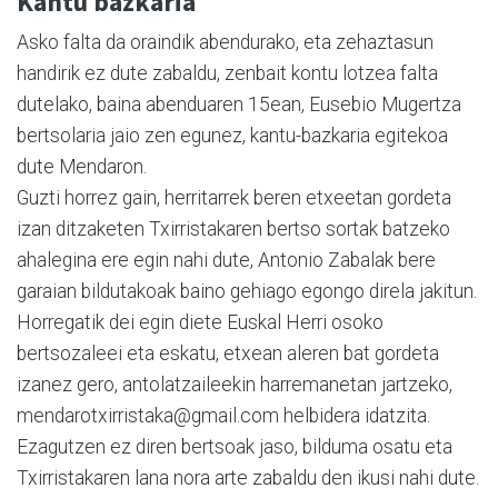
Kantu bazkaria
Asko falta da oraindik abendurako, eta zehaztasun
handirik ez dute zabaldu, zenbait kontu lotzea falta
dutelako, baina abenduaren 15ean, Eusebio Mugertza
bertsolaria jaio zen egunez, kantu-bazkaria egitekoa
dute Mendaron.
Guzti horrez gain, herritarrek beren etxeetan gordeta
izan ditzaketen Txirristakaren bertso sortak batzeko
ahalegina ere egin nahi dute, Antonio Zabalak bere
garaian bildutakoak baino gehiago egongo direla jakitun.
Horregatik dei egin diete Euskal Herri osoko
bertsozaleei eta eskatu, etxean aleren bat gordeta
izanez gero, antolatzaileekin harremanetan jartzeko,
mendarotxirristaka@gmail.com helbidera idatzita.
Ezagutzen ez diren bertsoak jaso, bilduma osatu eta
Txirristakaren lana nora arte zabaldu den ikusi nahi dute.