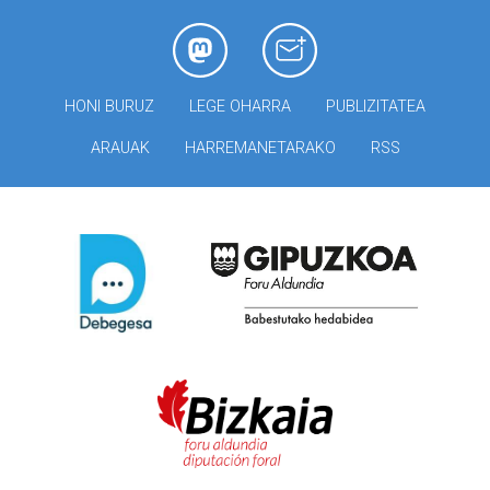
HONI BURUZ
LEGE OHARRA
PUBLIZITATEA
ARAUAK
HARREMANETARAKO
RSS