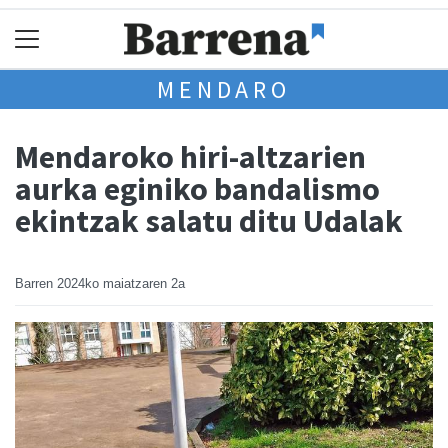
MENDARO
Mendaroko hiri-altzarien
aurka eginiko bandalismo
ekintzak salatu ditu Udalak
Barren
2024ko maiatzaren 2a