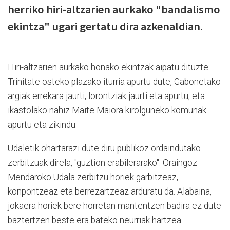
herriko hiri-altzarien aurkako "bandalismo
ekintza" ugari gertatu dira azkenaldian.
Hiri-altzarien aurkako honako ekintzak aipatu dituzte:
Trinitate osteko plazako iturria apurtu dute, Gabonetako
argiak errekara jaurti, lorontziak jaurti eta apurtu, eta
ikastolako nahiz Maite Maiora kirolguneko komunak
apurtu eta zikindu.
Udaletik ohartarazi dute diru publikoz ordaindutako
zerbitzuak direla, "guztion erabilerarako". Oraingoz
Mendaroko Udala zerbitzu horiek garbitzeaz,
konpontzeaz eta berrezartzeaz arduratu da. Alabaina,
jokaera horiek bere horretan mantentzen badira ez dute
baztertzen beste era bateko neurriak hartzea.