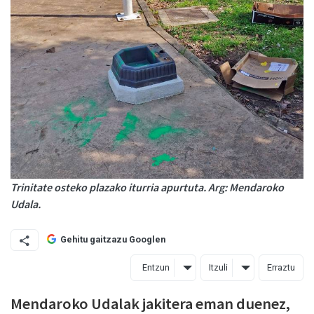
Trinitate osteko plazako iturria apurtuta. Arg: Mendaroko
Udala.
Gehitu gaitzazu Googlen
Entzun
Itzuli
Erraztu
Mendaroko Udalak jakitera eman duenez,