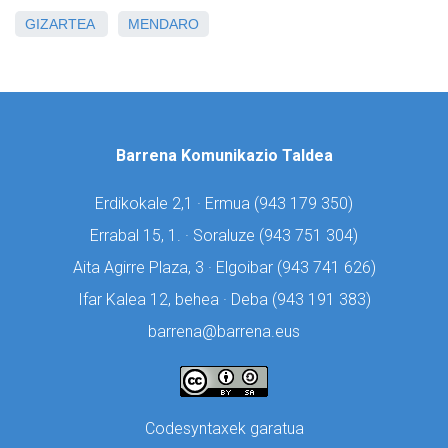
GIZARTEA
MENDARO
Barrena Komunikazio Taldea
Erdikokale 2,1 · Ermua (
943 179 350)
Errabal 15, 1. · Soraluze (
943 751 304)
Aita Agirre Plaza, 3 · Elgoibar (
943 741 626)
Ifar Kalea 12, behea · Deba (
943 191 383)
barrena@barrena.eus
Codesyntaxek garatua