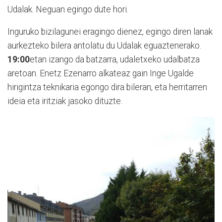
Udalak. Neguan egingo dute hori.
Inguruko bizilagunei eragingo dienez, egingo diren lanak
aurkezteko bilera antolatu du Udalak eguaztenerako.
19:00
etan izango da batzarra, udaletxeko udalbatza
aretoan. Enetz Ezenarro alkateaz gain Inge Ugalde
hirigintza teknikaria egongo dira bileran, eta herritarren
ideia eta iritziak jasoko dituzte.