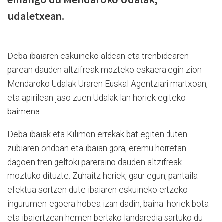
udaletxean.
Deba ibaiaren eskuineko aldean eta trenbidearen
parean dauden altzifreak mozteko eskaera egin zion
Mendaroko Udalak Uraren Euskal Agentziari martxoan,
eta apirilean jaso zuen Udalak lan horiek egiteko
baimena.
Deba ibaiak eta Kilimon errekak bat egiten duten
zubiaren ondoan eta ibaian gora, eremu horretan
dagoen tren geltoki pareraino dauden altzifreak
moztuko dituzte. Zuhaitz horiek, gaur egun, pantaila-
efektua sortzen dute ibaiaren eskuineko ertzeko
ingurumen-egoera hobea izan dadin, baina horiek bota
eta ibaiertzean hemen bertako landaredia sartuko du