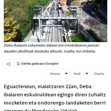
Deba ibaiaren eskuineko aldean eta trenbidearen parean
dauden altzifreak moztuko dituzte. Irudia: Ion Urbieta.
Gehitu gaitzazu Googlen
Entzun
Itzuli
Erraztu
Eguaztenean, maiatzaren 22an, Deba
ibaiaren eskuinaldean egingo diren zuhaitz
mozketen eta ondorengo landaketen berri
emango du Mendaroko Udalak,