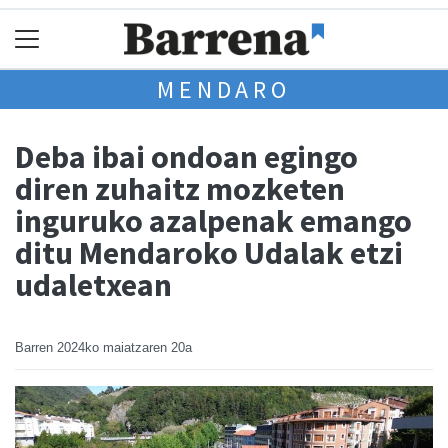
MENDARO
Deba ibai ondoan egingo
diren zuhaitz mozketen
inguruko azalpenak emango
ditu Mendaroko Udalak etzi
udaletxean
Barren
2024ko maiatzaren 20a