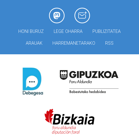
HONI BURUZ
LEGE OHARRA
PUBLIZITATEA
ARAUAK
HARREMANETARAKO
RSS