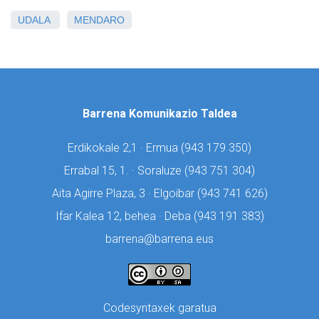
UDALA
MENDARO
Barrena Komunikazio Taldea
Erdikokale 2,1 · Ermua (
943 179 350)
Errabal 15, 1. · Soraluze (
943 751 304)
Aita Agirre Plaza, 3 · Elgoibar (
943 741 626)
Ifar Kalea 12, behea · Deba (
943 191 383)
barrena@barrena.eus
Codesyntaxek garatua