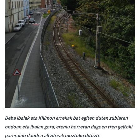
Deba ibaiak eta Kilimon errekak bat egiten duten zubiaren
ondoan eta ibaian gora, eremu horretan dagoen tren geltoki
pareraino dauden altzifreak moztuko dituzte