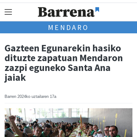
MENDARO
Gazteen Egunarekin hasiko
dituzte zapatuan Mendaron
zazpi eguneko Santa Ana
jaiak
Barren
2024ko uztailaren 17a