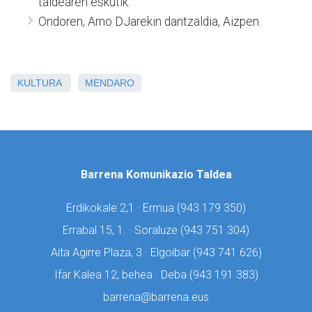
taldearen eskutik.
Ondoren, Arno DJarekin dantzaldia, Aizpen.
KULTURA
MENDARO
Barrena Komunikazio Taldea
Erdikokale 2,1 · Ermua (
943 179 350)
Errabal 15, 1. · Soraluze (
943 751 304)
Aita Agirre Plaza, 3 · Elgoibar (
943 741 626)
Ifar Kalea 12, behea · Deba (
943 191 383)
barrena@barrena.eus