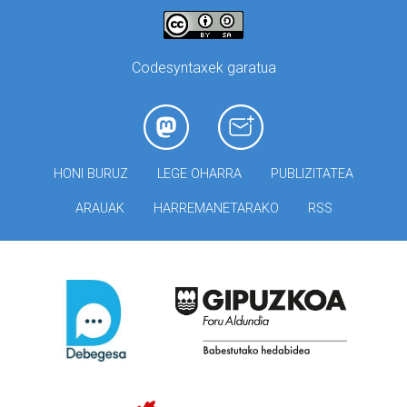
Codesyntaxek garatua
HONI BURUZ
LEGE OHARRA
PUBLIZITATEA
ARAUAK
HARREMANETARAKO
RSS