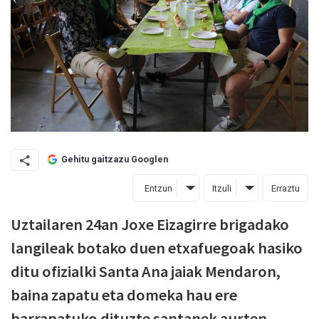
Gehitu gaitzazu Googlen
Entzun
Itzuli
Erraztu
Uztailaren 24an Joxe Eizagirre brigadako
langileak botako duen etxafuegoak hasiko
ditu ofizialki Santa Ana jaiak Mendaron,
baina zapatu eta domeka hau ere
harrapatuko dituzte santanek aurten,