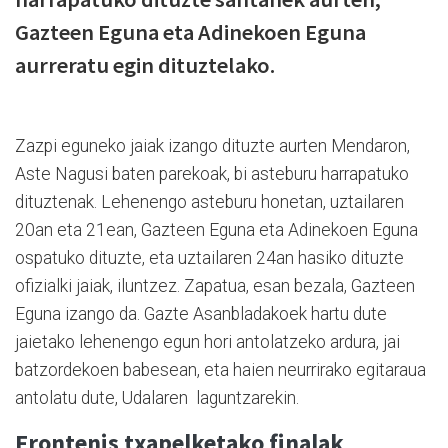
Gazteen Eguna eta Adinekoen Eguna
aurreratu egin dituztelako.
Zazpi eguneko jaiak izango dituzte aurten Mendaron,
Aste Nagusi baten parekoak, bi asteburu harrapatuko
dituztenak. Lehenengo asteburu honetan, uztailaren
20an eta 21ean, Gazteen Eguna eta Adinekoen Eguna
ospatuko dituzte, eta uztailaren 24an hasiko dituzte
ofizialki jaiak, iluntzez. Zapatua, esan bezala, Gazteen
Eguna izango da. Gazte Asanbladakoek hartu dute
jaietako lehenengo egun hori antolatzeko ardura, jai
batzordekoen babesean, eta haien neurrirako egitaraua
antolatu dute, Udalaren laguntzarekin.
Frontenis txapelketako finalak