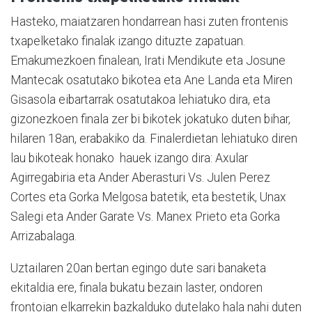
Hasteko, maiatzaren hondarrean hasi zuten frontenis
txapelketako finalak izango dituzte zapatuan.
Emakumezkoen finalean, Irati Mendikute eta Josune
Mantecak osatutako bikotea eta Ane Landa eta Miren
Gisasola eibartarrak osatutakoa lehiatuko dira, eta
gizonezkoen finala zer bi bikotek jokatuko duten bihar,
hilaren 18an, erabakiko da. Finalerdietan lehiatuko diren
lau bikoteak honako hauek izango dira: Axular
Agirregabiria eta Ander Aberasturi Vs. Julen Perez
Cortes eta Gorka Melgosa batetik, eta bestetik, Unax
Salegi eta Ander Garate Vs. Manex Prieto eta Gorka
Arrizabalaga.
Uztailaren 20an bertan egingo dute sari banaketa
ekitaldia ere, finala bukatu bezain laster, ondoren
frontoian elkarrekin bazkalduko dutelako hala nahi duten