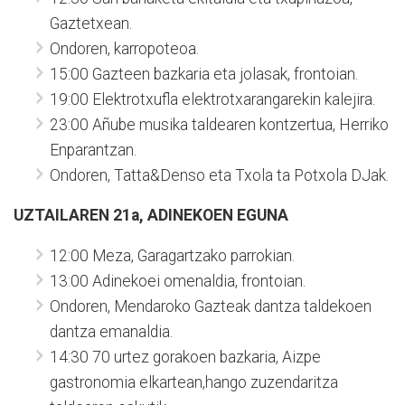
Gaztetxean.
Ondoren, karropoteoa.
15:00 Gazteen bazkaria eta jolasak, frontoian.
19:00 Elektrotxufla elektrotxarangarekin kalejira.
23:00 Añube musika taldearen kontzertua, Herriko
Enparantzan.
Ondoren, Tatta&Denso eta Txola ta Potxola DJak.
UZTAILAREN 21a, ADINEKOEN EGUNA
12:00 Meza, Garagartzako parrokian.
13:00 Adinekoei omenaldia, frontoian.
Ondoren, Mendaroko Gazteak dantza taldekoen
dantza emanaldia.
14:30 70 urtez gorakoen bazkaria, Aizpe
gastronomia elkartean,hango zuzendaritza