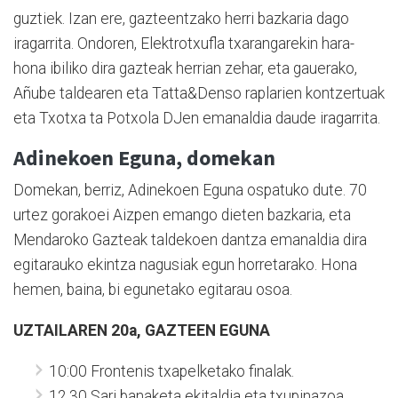
guztiek. Izan ere, gazteentzako herri bazkaria dago
iragarrita. Ondoren, Elektrotxufla txarangarekin hara-
hona ibiliko dira gazteak herrian zehar, eta gauerako,
Añube taldearen eta Tatta&Denso raplarien kontzertuak
eta Txotxa ta Potxola DJen emanaldia daude iragarrita.
Adinekoen Eguna, domekan
Domekan, berriz, Adinekoen Eguna ospatuko dute. 70
urtez gorakoei Aizpen emango dieten bazkaria, eta
Mendaroko Gazteak taldekoen dantza emanaldia dira
egitarauko ekintza nagusiak egun horretarako. Hona
hemen, baina, bi egunetako egitarau osoa.
UZTAILAREN 20a, GAZTEEN EGUNA
10:00 Frontenis txapelketako finalak.
12.30 Sari banaketa ekitaldia eta txupinazoa,