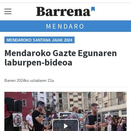
MENDARO
MENDAROKO SANTANA JAIAK 2024
Mendaroko Gazte Egunaren
laburpen-bideoa
Barren
2024ko uztailaren 21a