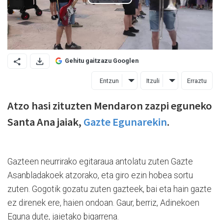
Gehitu gaitzazu Googlen
Entzun
Itzuli
Erraztu
Atzo hasi zituzten Mendaron zazpi eguneko
Santa Ana jaiak,
Gazte Egunarekin
.
Gazteen neurrirako egitaraua antolatu zuten Gazte
Asanbladakoek atzorako, eta giro ezin hobea sortu
zuten. Gogotik gozatu zuten gazteek, bai eta hain gazte
ez direnek ere, haien ondoan. Gaur, berriz, Adinekoen
Eguna dute, jaietako bigarrena.