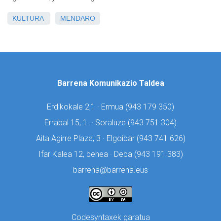
KULTURA
MENDARO
Barrena Komunikazio Taldea
Erdikokale 2,1 · Ermua (
943 179 350)
Errabal 15, 1. · Soraluze (
943 751 304)
Aita Agirre Plaza, 3 · Elgoibar (
943 741 626)
Ifar Kalea 12, behea · Deba (
943 191 383)
barrena@barrena.eus
Codesyntaxek garatua