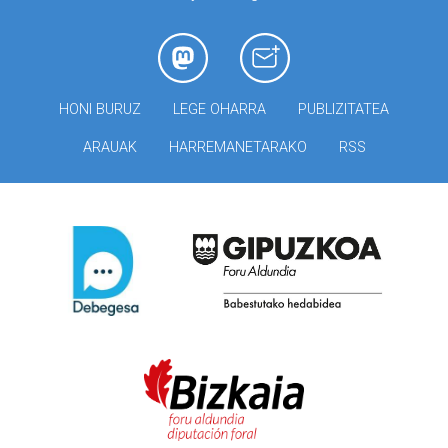
HONI BURUZ
LEGE OHARRA
PUBLIZITATEA
ARAUAK
HARREMANETARAKO
RSS