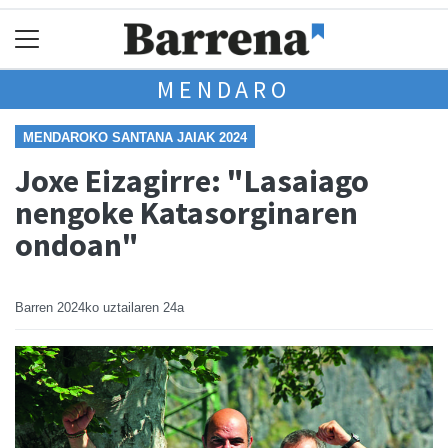
MENDARO
MENDAROKO SANTANA JAIAK 2024
Joxe Eizagirre: "Lasaiago
nengoke Katasorginaren
ondoan"
Barren
2024ko uztailaren 24a