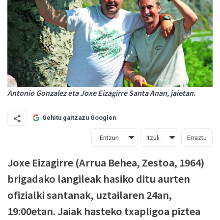
Antonio Gonzalez eta Joxe Eizagirre Santa Anan, jaietan.
Gehitu gaitzazu Googlen
Entzun
Itzuli
Erraztu
Joxe Eizagirre (Arrua Behea, Zestoa, 1964)
brigadako langileak hasiko ditu aurten
ofizialki santanak, uztailaren 24an,
19:00etan. Jaiak hasteko txapligoa piztea