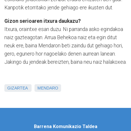
Kanpotik etorritako jende gehiago ere ikusten dut.
Gizon serioaren itxura daukazu?
Itxura, oraintxe esan duzu. Ni parranda asko egindakoa
naiz gazteagotan. Arrua Behekoa naiz eta egin ditut
neuk ere, baina Mendaron beti zaindu dut gehiago hori,
gero, egunero hor nagoelako denen aurrean lanean.
Jakingo du jendeak bereizten, baina neu naiz halakoxea.
GIZARTEA
MENDARO
Barrena Komunikazio Taldea