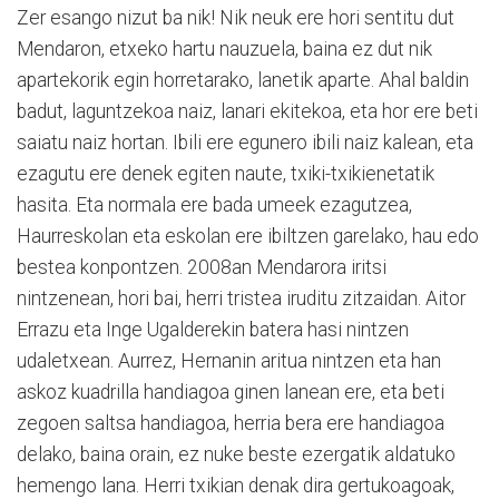
Zer esango nizut ba nik! Nik neuk ere hori sentitu dut
Mendaron, etxeko hartu nauzuela, baina ez dut nik
apartekorik egin horretarako, lanetik aparte. Ahal baldin
badut, laguntzekoa naiz, lanari ekitekoa, eta hor ere beti
saiatu naiz hortan. Ibili ere egunero ibili naiz kalean, eta
ezagutu ere denek egiten naute, txiki-txikienetatik
hasita. Eta normala ere bada umeek ezagutzea,
Haurreskolan eta eskolan ere ibiltzen garelako, hau edo
bestea konpontzen. 2008an Mendarora iritsi
nintzenean, hori bai, herri tristea iruditu zitzaidan. Aitor
Errazu eta Inge Ugalderekin batera hasi nintzen
udaletxean. Aurrez, Hernanin aritua nintzen eta han
askoz kuadrilla handiagoa ginen lanean ere, eta beti
zegoen saltsa handiagoa, herria bera ere handiagoa
delako, baina orain, ez nuke beste ezergatik aldatuko
hemengo lana. Herri txikian denak dira gertukoagoak,