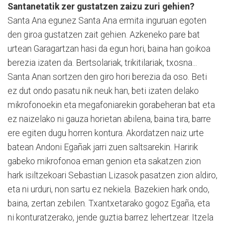
Santanetatik zer gustatzen zaizu zuri gehien?
Santa Ana egunez Santa Ana ermita inguruan egoten
den giroa gustatzen zait gehien. Azkeneko pare bat
urtean Garagartzan hasi da egun hori, baina han goikoa
berezia izaten da. Bertsolariak, trikitilariak, txosna...
Santa Anan sortzen den giro hori berezia da oso. Beti
ez dut ondo pasatu nik neuk han, beti izaten delako
mikrofonoekin eta megafoniarekin gorabeheran bat eta
ez naizelako ni gauza horietan abilena, baina tira, barre
ere egiten dugu horren kontura. Akordatzen naiz urte
batean Andoni Egañak jarri zuen saltsarekin. Haririk
gabeko mikrofonoa eman genion eta sakatzen zion
hark isiltzekoari Sebastian Lizasok pasatzen zion aldiro,
eta ni urduri, non sartu ez nekiela. Bazekien hark ondo,
baina, zertan zebilen. Txantxetarako gogoz Egaña, eta
ni konturatzerako, jende guztia barrez lehertzear. Itzela