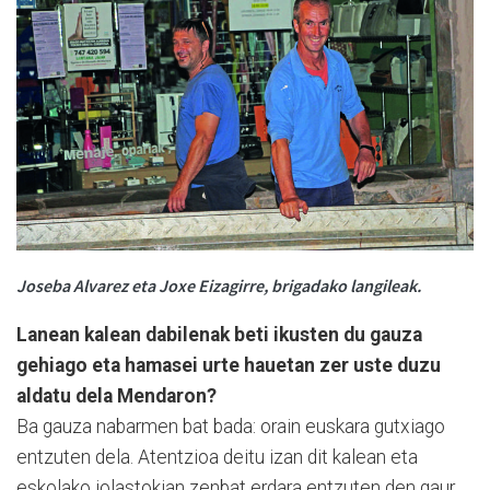
Joseba Alvarez eta Joxe Eizagirre, brigadako langileak.
Lanean kalean dabilenak beti ikusten du gauza
gehiago eta hamasei urte hauetan zer uste duzu
aldatu dela Mendaron?
Ba gauza nabarmen bat bada: orain euskara gutxiago
entzuten dela. Atentzioa deitu izan dit kalean eta
eskolako jolastokian zenbat erdara entzuten den gaur.