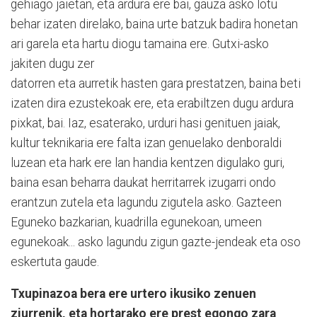
gehiago jaietan, eta ardura ere bai, gauza asko lotu
behar izaten direlako, baina urte batzuk badira honetan
ari garela eta hartu diogu tamaina ere. Gutxi-asko
jakiten dugu zer
datorren eta aurretik hasten gara prestatzen, baina beti
izaten dira ezustekoak ere, eta erabiltzen dugu ardura
pixkat, bai. Iaz, esaterako, urduri hasi genituen jaiak,
kultur teknikaria ere falta izan genuelako denboraldi
luzean eta hark ere lan handia kentzen digulako guri,
baina esan beharra daukat herritarrek izugarri ondo
erantzun zutela eta lagundu zigutela asko. Gazteen
Eguneko bazkarian, kuadrilla egunekoan, umeen
egunekoak... asko lagundu zigun gazte-jendeak eta oso
eskertuta gaude.
Txupinazoa bera ere urtero ikusiko zenuen
ziurrenik, eta hortarako ere prest egongo zara