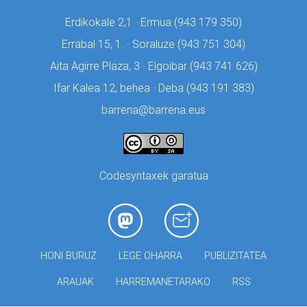
Erdikokale 2,1 · Ermua (
943 179 350)
Errabal 15, 1. · Soraluze (
943 751 304)
Aita Agirre Plaza, 3 · Elgoibar (
943 741 626)
Ifar Kalea 12, behea · Deba (
943 191 383)
barrena@barrena.eus
Codesyntaxek garatua
HONI BURUZ
LEGE OHARRA
PUBLIZITATEA
ARAUAK
HARREMANETARAKO
RSS