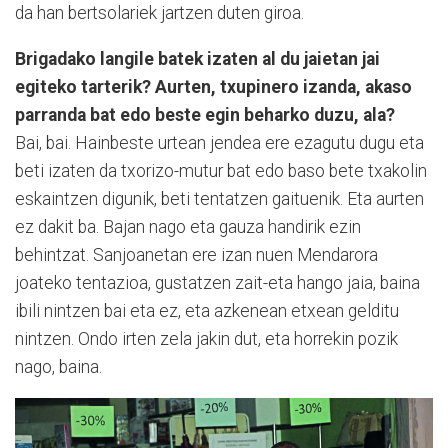
da han bertsolariek jartzen duten giroa.
Brigadako langile batek izaten al du jaietan jai
egiteko tarterik? Aurten, txupinero izanda, akaso
parranda bat edo beste egin beharko duzu, ala?
Bai, bai. Hainbeste urtean jendea ere ezagutu dugu eta
beti izaten da txorizo-mutur bat edo baso bete txakolin
eskaintzen digunik, beti tentatzen gaituenik. Eta aurten
ez dakit ba. Bajan nago eta gauza handirik ezin
behintzat. Sanjoanetan ere izan nuen Mendarora
joateko tentazioa, gustatzen zait-eta hango jaia, baina
ibili nintzen bai eta ez, eta azkenean etxean gelditu
nintzen. Ondo irten zela jakin dut, eta horrekin pozik
nago, baina.