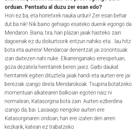
orduan. Pentsatu al duzu zer esan edo?
Hori ez ba, eta horretxek nauka urduri! Zer esan behar
dut ba nik! Nik baino gehiago esateko duenik egongo da
Mendaron. Baina, tira, han plazan jaiak hasteko zain
dagoenak ez du diskurtsorik entzun nahiko eta... lau hitz
bota eta aurrera! Mendaroar denentzat jai zoriontsuak
izan daitezen nahi nuke. Elkarrenganako errespetuan,
goza dezatela herritarrek beren jaiez. Garbi daukat
herritarrek egiten dituztela jaiak handi eta aurten ere jai
bereziak izango direla Mendarokoak. Txupina botatzeko
momentuan alkatearen balkoian egoten naiz ni
normalean, Katasorgina bota zain. Aurten ezberdina
izango da, bai. Lasaiago nengoke aurten ere
Katasorginaren ondoan, han ere izaten den arren
kezkarik, katean ez trabatzeko.