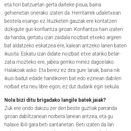
eta hori batzuetan gerta daiteke pisua, baina
gehienetan onerako izaten da. Herritarrek udaletxean
bestela esango ez lituzketen gauzak ere kontatzen
dizkigute guri konfiantza giroan. Konfiantza hain izaten
da handia, gertatu izan zaidala noizbait etxeko argiren
bat aldatzeko eskatzea ere, kalean antzeko lanen baten
ikusita. Eskatu izan didate noizbait etxe atariko belar-
zatia mozteko ere, jabea gerriko minez dagoelako.
Halakoak asko. Eta berez ez dira gure lanak, baina nik
ikusi badut edade handikoren bat edo ezinean dabilen
norbait eta neu libre egon, ez dut dudarik egin sekula.
Nola bizi ditu brigadako langile batek jaiak?
Zuk ere ondo dakizu zer den beste guztiak parranda
giroan dabiltzanean norbera lanean aritzea, eta gu
halaxe ibili gara beti santanetan. Beti izaten da lan