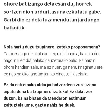
ohore bat izango dela esan du, horrek
sortzen dion urduritasuna ezkutatu gabe.
Garbi dio ez dela luzamendutan jardungo
balkoitik.
Nola hartu duzu txupinero izateko proposamena?
Garbi esango dizut: ilusioa egin dit, handia, baina urduri
nago; nik ez dut halako gauzetarako balio. Ez naiz ni
ohore handien zale, eta ez nuen, gainera, imaginatu ere
egingo halako lanetan jarriko nindutenik sekula.
Ez da estreinako aldia jai batzordean zure izena
aipatu dena ba txupinero izateko! Ez dakit zer
duzun, baina bistan da Mendaron estimuan
zaituztela ume, gazte nahiz helduek.