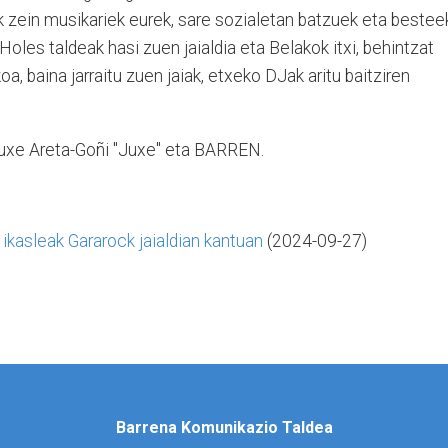
k zein musikariek eurek, sare sozialetan batzuek eta bestee
oles taldeak hasi zuen jaialdia eta Belakok itxi, behintzat
oa, baina jarraitu zuen jaiak, etxeko DJak aritu baitziren
Juxe Areta-Goñi "Juxe" eta BARREN.
kasleak Gararock jaialdian kantuan
(2024-09-27)
Barrena Komunikazio Taldea