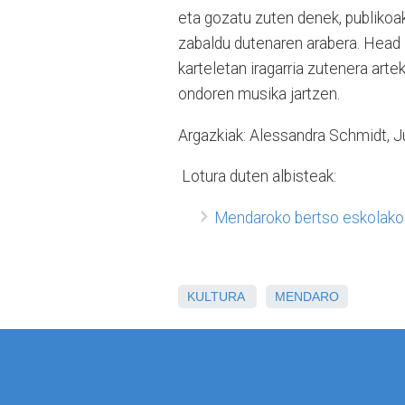
eta gozatu zuten denek, publikoa
zabaldu dutenaren arabera. Head H
karteletan iragarria zutenera artek
ondoren musika jartzen.
Argazkiak: Alessandra Schmidt, 
Lotura duten albisteak:
Mendaroko bertso eskolako i
KULTURA
MENDARO