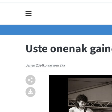
Uste onenak gain
Barren
2024ko irailaren 27a