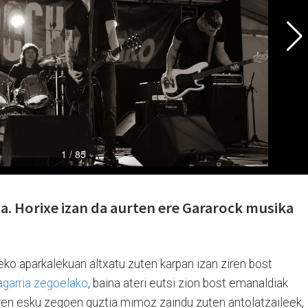
dia. Horixe izan da aurten ere Gararock musika
eko aparkalekuan altxatu zuten karpan izan ziren bost
ragarria zegoelako
, baina ateri eutsi zion bost emanaldiak
eren esku zegoen guztia mimoz zaindu zuten antolatzaileek,