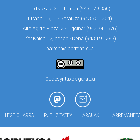
Erdikokale 2,1 · Ermua (
943 179 350)
Errabal 15, 1. · Soraluze (
943 751 304)
Aita Agirre Plaza, 3 · Elgoibar (
943 741 626)
Ifar Kalea 12, behea · Deba (
943 191 383)
barrena@barrena.eus
Codesyntaxek garatua
LEGE OHARRA
PUBLIZITATEA
ARAUAK
HARREMANET