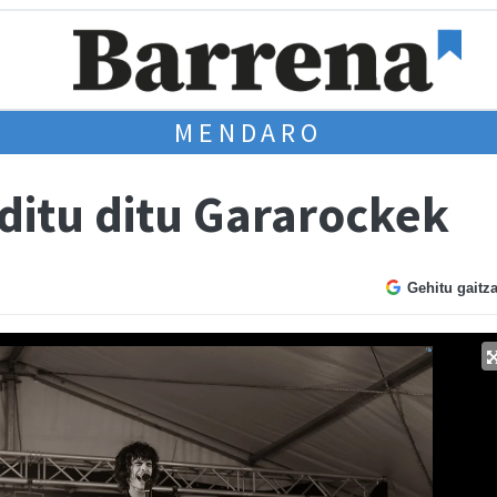
MENDARO
ditu ditu Gararockek
Gehitu gaitz