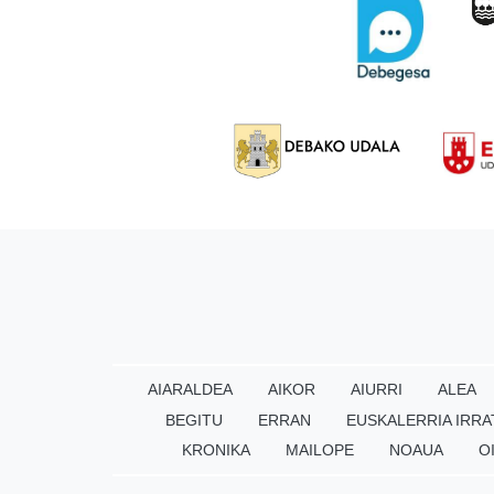
AIARALDEA
AIKOR
AIURRI
ALEA
BEGITU
ERRAN
EUSKALERRIA IRRA
KRONIKA
MAILOPE
NOAUA
O