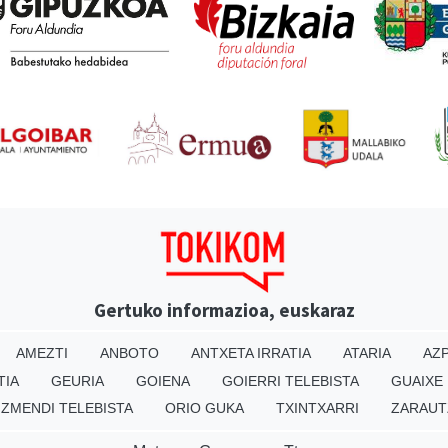
Gertuko informazioa, euskaraz
AMEZTI
ANBOTO
ANTXETA IRRATIA
ATARIA
AZP
TIA
GEURIA
GOIENA
GOIERRI TELEBISTA
GUAIXE
IZMENDI TELEBISTA
ORIO GUKA
TXINTXARRI
ZARAUT