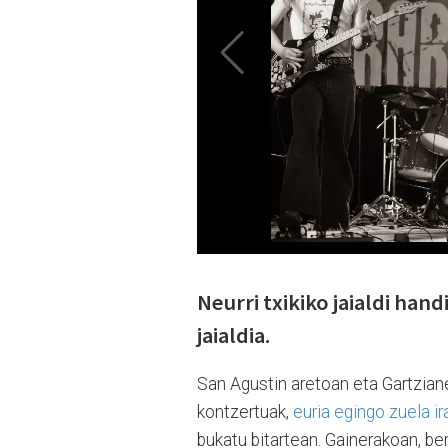
Neurri txikiko jaialdi han
jaialdia.
San Agustin aretoan eta Gartzian
kontzertuak,
euria egingo zuela i
bukatu bitartean. Gainerakoan, b