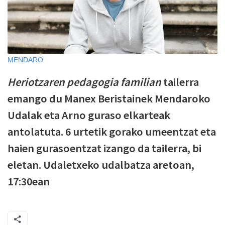
MENDARO
Heriotzaren pedagogia familian
tailerra
emango du Manex Beristainek Mendaroko
Udalak eta Arno guraso elkarteak
antolatuta. 6 urtetik gorako umeentzat eta
haien gurasoentzat izango da tailerra, bi
eletan. Udaletxeko udalbatza aretoan,
17:30ean