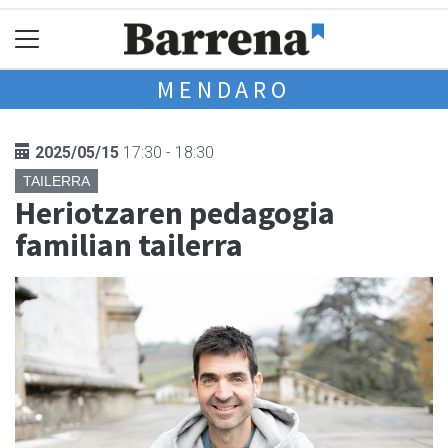
MENDARO
2025/05/15
17:30 - 18:30
TAILERRA
Heriotzaren pedagogia
familian tailerra