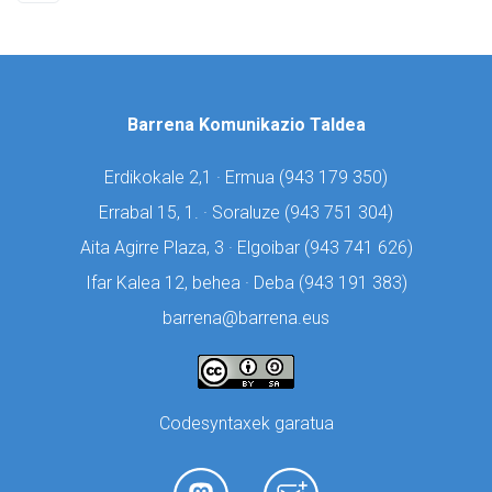
Barrena Komunikazio Taldea
Erdikokale 2,1 · Ermua (
943 179 350)
Errabal 15, 1. · Soraluze (
943 751 304)
Aita Agirre Plaza, 3 · Elgoibar (
943 741 626)
Ifar Kalea 12, behea · Deba (
943 191 383)
barrena@barrena.eus
Codesyntaxek garatua