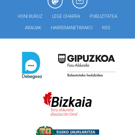
HONI BURUZ
LEGE OHARRA
PUBLIZITATEA
ARAUAK
HARREMANETARAKO
RSS