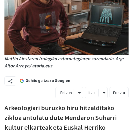
Mattin Aiestaran Irulegiko aztarnategiaren zuzendaria. Arg:
Aitor Arroyo/ ataria.eus
Gehitu gaitzazu Googlen
Entzun
Itzuli
Erraztu
Arkeologiari buruzko hiru hitzalditako
zikloa antolatu dute Mendaron Suharri
kultur elkarteak eta Euskal Herriko