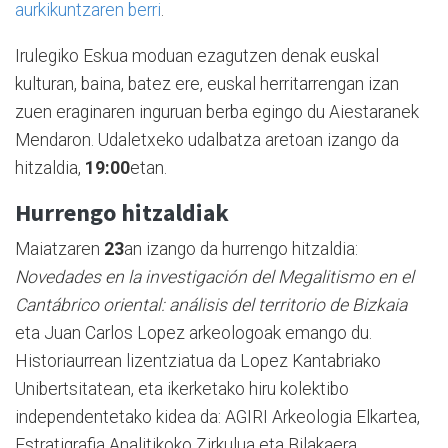
aurkikuntzaren berri
.
Irulegiko Eskua moduan ezagutzen denak euskal
kulturan, baina, batez ere, euskal herritarrengan izan
zuen eraginaren inguruan berba egingo du Aiestaranek
Mendaron. Udaletxeko udalbatza aretoan izango da
hitzaldia,
19:00
etan.
Hurrengo hitzaldiak
Maiatzaren
23
an izango da hurrengo hitzaldia:
Novedades en la investigación del Megalitismo en el
Cantábrico oriental: análisis del territorio de Bizkaia
eta Juan Carlos Lopez arkeologoak emango du.
Historiaurrean lizentziatua da Lopez Kantabriako
Unibertsitatean, eta ikerketako hiru kolektibo
independentetako kidea da: AGIRI Arkeologia Elkartea,
Estratigrafia Analitikoko Zirkulua eta Bilakaera