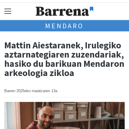
MENDARO
Mattin Aiestaranek, Irulegiko
aztarnategiaren zuzendariak,
hasiko du barikuan Mendaron
arkeologia zikloa
Barren
2025eko maiatzaren 13a