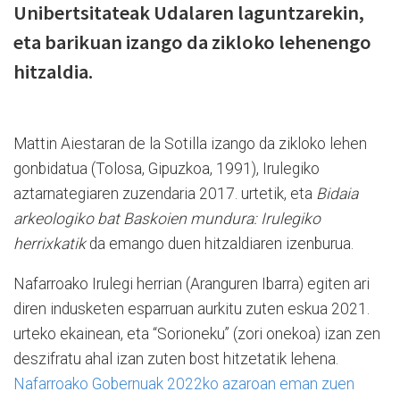
Unibertsitateak Udalaren laguntzarekin,
eta barikuan izango da zikloko lehenengo
hitzaldia.
Mattin Aiestaran de la Sotilla izango da zikloko lehen
gonbidatua (Tolosa, Gipuzkoa, 1991), Irulegiko
aztarnategiaren zuzendaria 2017. urtetik, eta
Bidaia
arkeologiko bat Baskoien mundura: Irulegiko
herrixkatik
da emango duen hitzaldiaren izenburua.
Nafarroako Irulegi herrian (Aranguren Ibarra) egiten ari
diren indusketen esparruan aurkitu zuten eskua 2021.
urteko ekainean, eta “Sorioneku” (zori onekoa) izan zen
deszifratu ahal izan zuten bost hitzetatik lehena.
Nafarroako Gobernuak 2022ko azaroan eman zuen