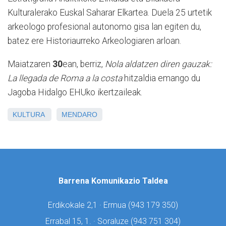
Kulturalerako Euskal Saharar Elkartea. Duela 25 urtetik
arkeologo profesional autonomo gisa lan egiten du,
batez ere Historiaurreko Arkeologiaren arloan.
Maiatzaren
30
ean, berriz,
Nola aldatzen diren gauzak:
La llegada de Roma a la costa
hitzaldia emango du
Jagoba Hidalgo EHUko ikertzaileak.
KULTURA
MENDARO
Barrena Komunikazio Taldea
Erdikokale 2,1 · Ermua (
943 179 350)
Errabal 15, 1. · Soraluze (
943 751 304)