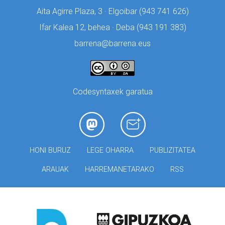
Aita Agirre Plaza, 3 · Elgoibar (
943 741 626)
Ifar Kalea 12, behea · Deba (
943 191 383)
barrena@barrena.eus
Codesyntaxek garatua
HONI BURUZ
LEGE OHARRA
PUBLIZITATEA
ARAUAK
HARREMANETARAKO
RSS