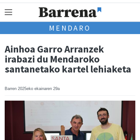
MENDARO
Ainhoa Garro Arranzek
irabazi du Mendaroko
santanetako kartel lehiaketa
Barren
2025eko ekainaren 29a