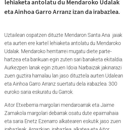
lehiaketa antolatu du Mendaroko Udalak
eta Ainhoa Garro Arranz izan da irabazlea.
Uztailean ospatzen dituzte Mendaron Santa Ana jaiak
eta aurten ere kartel lehiaketa antolatu du Mendaroko
Udalak. Mendaroko herritarrei mugatu diete parte-
hartzea eta barikuan egin zuten sari banaketa ekitaldia.
Aurkezpen lanak egin zituen Idoia Narbaizak jakinarazi
zuen guztira hamalau lan jaso dituztela aurten Udalean
eta Ainhoa Garro Arranz suertatu dela irabazlea. 300
euroko saria eskuratu du Garrok.
Aitor Etxeberria margolari mendaroarrak eta Jaime
Zamakola margolari debarrak osatu dute epaimahaia
eta saria Enetz Ezenarro alkatearen eskutik jaso zuen
irabazleak. Argazkian, irabazlea, alkatea eta Aitor