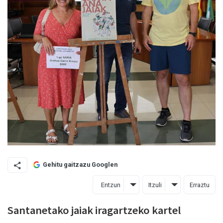
Gehitu gaitzazu Googlen
Entzun
Itzuli
Erraztu
Santanetako jaiak iragartzeko kartel