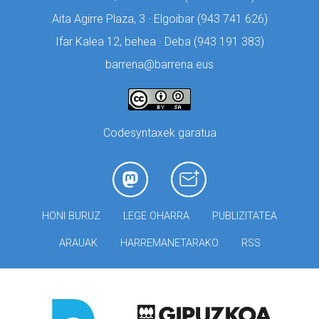
Aita Agirre Plaza, 3 · Elgoibar (
943 741 626)
Ifar Kalea 12, behea · Deba (
943 191 383)
barrena@barrena.eus
Codesyntaxek garatua
HONI BURUZ
LEGE OHARRA
PUBLIZITATEA
ARAUAK
HARREMANETARAKO
RSS