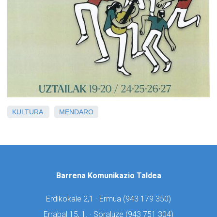
KULTURA
MENDARO
Barrena Komunikazio Taldea
Erdikokale 2,1 · Ermua (
943 179 350)
Errabal 15, 1. · Soraluze (
943 751 304)