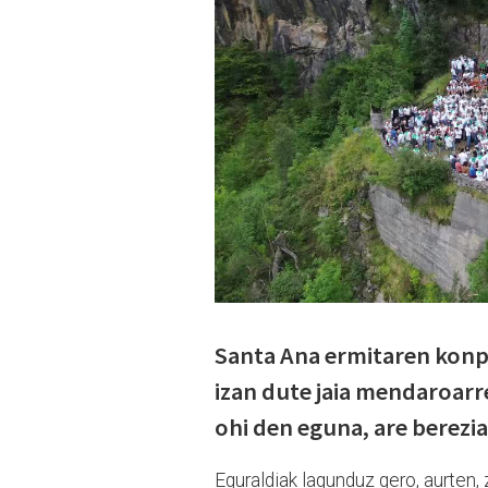
Santa Ana ermitaren konpo
izan dute jaia mendaroarre
ohi den eguna, are berezi
Eguraldiak lagunduz gero, aurten