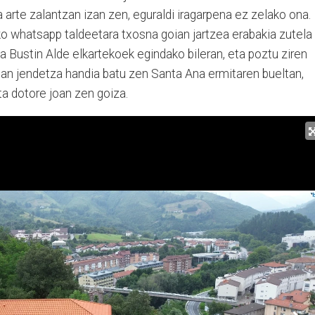
 arte zalantzan izan zen, eguraldi iragarpena ez zelako ona.
ko whatsapp taldeetara txosna goian jartzea erabakia zutela
a Bustin Alde elkartekoek egindako bileran, eta poztu ziren
uan jendetza handia batu zen Santa Ana ermitaren bueltan,
ta dotore joan zen goiza.