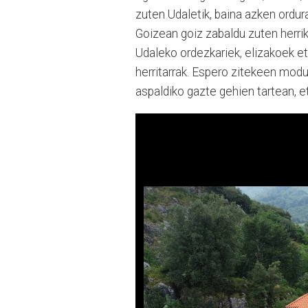
zuten Udaletik, baina azken ordura
Goizean goiz zabaldu zuten herri
Udaleko ordezkariek, elizakoek et
herritarrak. Espero zitekeen mod
aspaldiko gazte gehien tartean, e