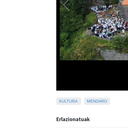
KULTURA
MENDARO
Erlazionatuak