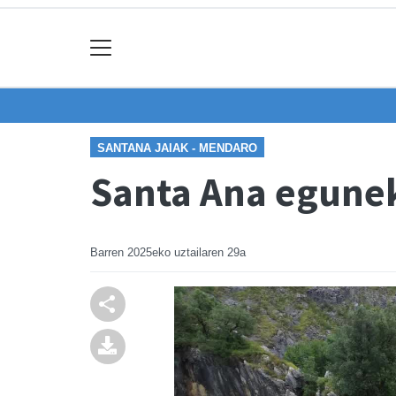
SANTANA JAIAK - MENDARO
Santa Ana egune
Barren
2025eko uztailaren 29a