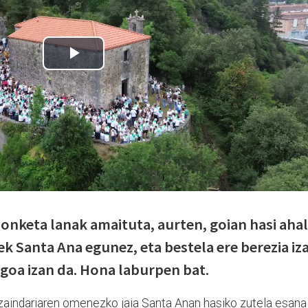
nketa lanak amaituta, aurten, goian hasi ahal
k Santa Ana egunez, eta bestela ere berezia iz
agoa izan da. Hona laburpen bat.
, zaindariaren omenezko jaia Santa Anan hasiko zutela esana