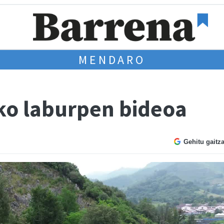
MENDARO
ko laburpen bideoa
Gehitu gaitz