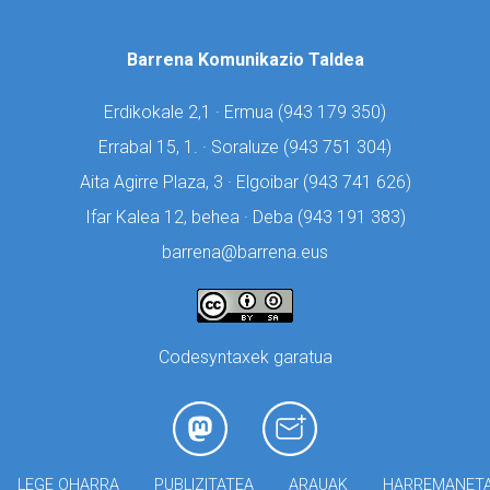
Barrena Komunikazio Taldea
Erdikokale 2,1 · Ermua (
943 179 350)
Errabal 15, 1. · Soraluze (
943 751 304)
Aita Agirre Plaza, 3 · Elgoibar (
943 741 626)
Ifar Kalea 12, behea · Deba (
943 191 383)
barrena@barrena.eus
Codesyntaxek garatua
LEGE OHARRA
PUBLIZITATEA
ARAUAK
HARREMANET