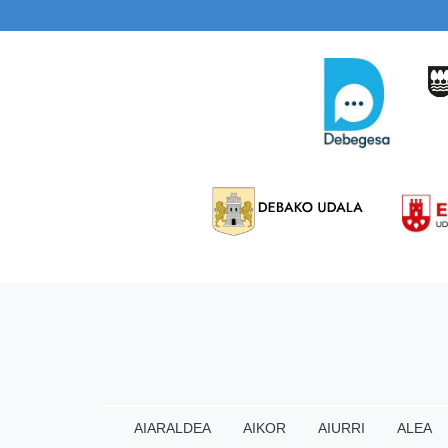
AIARALDEA
AIKOR
AIURRI
ALEA