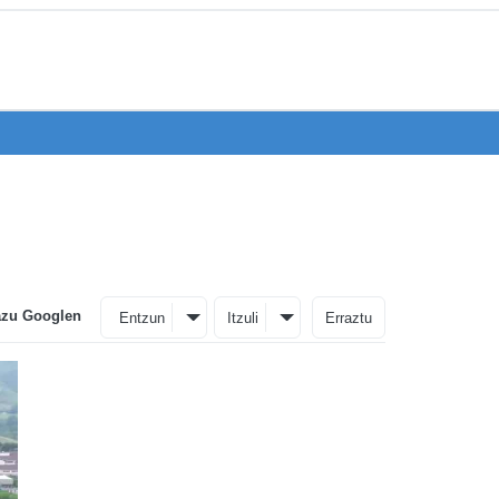
azu Googlen
Entzun
Itzuli
Erraztu