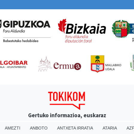
Gertuko informazioa, euskaraz
AMEZTI
ANBOTO
ANTXETA IRRATIA
ATARIA
AZP