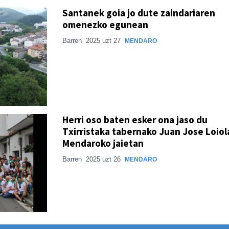
Santanek goia jo dute zaindariaren
omenezko egunean
Barren
2025 uzt 27
MENDARO
Herri oso baten esker ona jaso du
Txirristaka tabernako Juan Jose Loiol
Mendaroko jaietan
Barren
2025 uzt 26
MENDARO