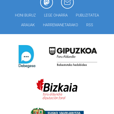
HONI BURUZ
LEGE OHARRA
PUBLIZITATEA
ARAUAK
HARREMANETARAKO
RSS