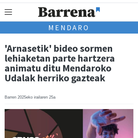
MENDARO
'Arnasetik' bideo sormen
lehiaketan parte hartzera
animatu ditu Mendaroko
Udalak herriko gazteak
Barren
2025eko irailaren 25a