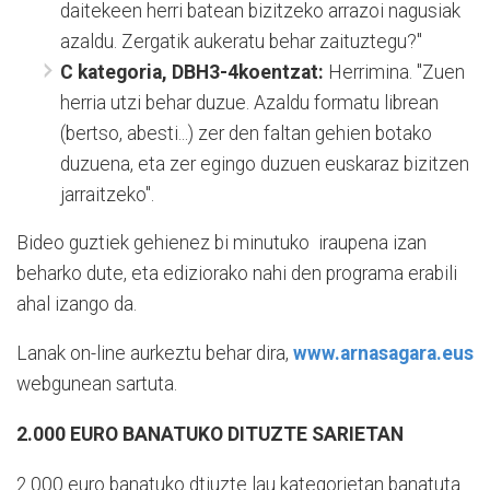
daitekeen herri batean bizitzeko arrazoi nagusiak
azaldu. Zergatik aukeratu behar zaituztegu?"
C kategoria, DBH3-4koentzat:
Herrimina. "Zuen
herria utzi behar duzue. Azaldu formatu librean
(bertso, abesti...) zer den faltan gehien botako
duzuena, eta zer egingo duzuen euskaraz bizitzen
jarraitzeko".
Bideo guztiek gehienez bi minutuko iraupena izan
beharko dute, eta ediziorako nahi den programa erabili
ahal izango da.
Lanak on-line aurkeztu behar dira,
www.arnasagara.eus
webgunean sartuta.
2.000 EURO BANATUKO DITUZTE SARIETAN
2.000 euro banatuko dtiuzte lau kategorietan banatuta.