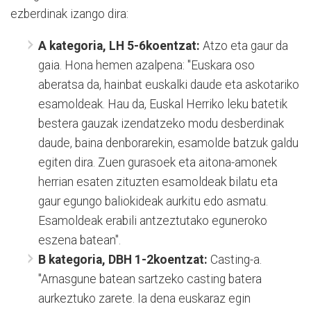
ezberdinak izango dira:
A kategoria, LH 5-6koentzat:
Atzo eta gaur da
gaia. Hona hemen azalpena: "Euskara oso
aberatsa da, hainbat euskalki daude eta askotariko
esamoldeak. Hau da, Euskal Herriko leku batetik
bestera gauzak izendatzeko modu desberdinak
daude, baina denborarekin, esamolde batzuk galdu
egiten dira. Zuen gurasoek eta aitona-amonek
herrian esaten zituzten esamoldeak bilatu eta
gaur egungo baliokideak aurkitu edo asmatu.
Esamoldeak erabili antzeztutako eguneroko
eszena batean".
B kategoria, DBH 1-2koentzat:
Casting-a.
"Arnasgune batean sartzeko casting batera
aurkeztuko zarete. Ia dena euskaraz egin