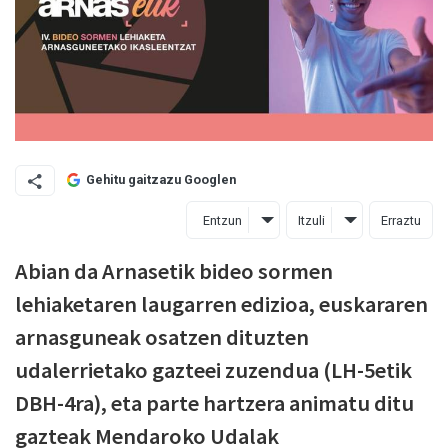
Gehitu gaitzazu Googlen
Entzun
Itzuli
Erraztu
Abian da Arnasetik bideo sormen
lehiaketaren laugarren edizioa, euskararen
arnasguneak osatzen dituzten
udalerrietako gazteei zuzendua (LH-5etik
DBH-4ra), eta parte hartzera animatu ditu
gazteak Mendaroko Udalak