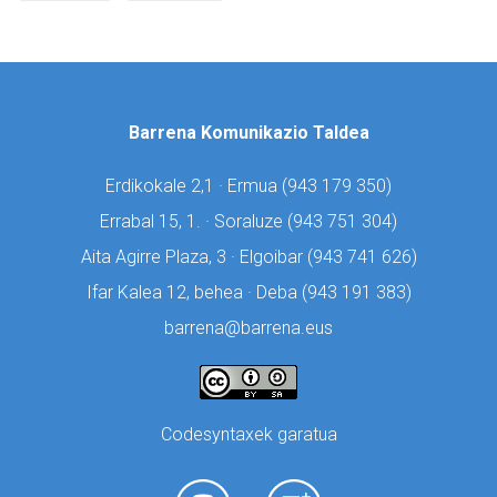
Barrena Komunikazio Taldea
Erdikokale 2,1 · Ermua (
943 179 350)
Errabal 15, 1. · Soraluze (
943 751 304)
Aita Agirre Plaza, 3 · Elgoibar (
943 741 626)
Ifar Kalea 12, behea · Deba (
943 191 383)
barrena@barrena.eus
Codesyntaxek garatua