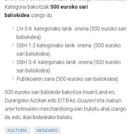
Kategoria bakoitzak
500 euroko sari
baliokidea
izango du.
LH 5-6
kategoriako lanik
onena (500 euroko sari
baliokidea).
DBH 1-2 kategoriako lanik
onena
(500 euroko
sari baliokidea).
DBH 3-4
kategoriako lanik
onena (500 euroko
sari baliokidea).
Publikoaren saria (500 euroko sari baliokidea).
500 euroko sari baliokide bakoitza IrisarriLand-en,
Durangoko Azokan edo EITB-ko
Goazen!
eta
Irabazi
arte!
telesailen merchandising-ean trukatu ahal izango
da, edo, ikas-bidaiarako baliatu.
KULTURA
MENDARO