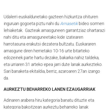
Udalerri euskaldunetako gazteen hizkuntza ohituren
inguruan gogoeta piztu nahi du
Arnasetik
bideo sormen
lehiaketak. Gazteak arnasguneen garrantziaz ohartarazi
nahi ditu eta arnasguneetako kide izatearen
harrotasuna erakutsi dezatera bultzatu. Euskararen
arnasgune diren herrietako 10-16 urte bitarteko
edozeinek parte hartu dezake, bakarka nahiz taldeka,
eta urriaren 31 arteko epea jarri dute lanak aurkezteko.
Sari banaketa ekitaldia, berriz, azaroaren 27an izango
da.
AURKEZTU BEHARREKO LANEN EZAUGARRIAK
Adinaren arabera hiru kategoria banatu dituzte eta
kategoria bakoitzean aurkeztu beharreko lanak