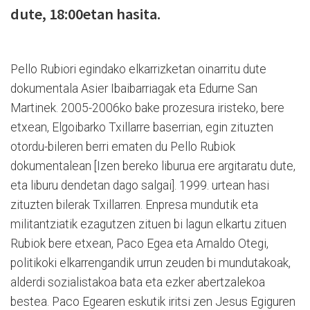
dute, 18:00etan hasita.
Pello Rubiori egindako elkarrizketan oinarritu dute
dokumentala Asier Ibaibarriagak eta Edurne San
Martinek. 2005-2006ko bake prozesura iristeko, bere
etxean, Elgoibarko Txillarre baserrian, egin zituzten
otordu-bileren berri ematen du Pello Rubiok
dokumentalean [Izen bereko liburua ere argitaratu dute,
eta liburu dendetan dago salgai]. 1999. urtean hasi
zituzten bilerak Txillarren. Enpresa mundutik eta
militantziatik ezagutzen zituen bi lagun elkartu zituen
Rubiok bere etxean, Paco Egea eta Arnaldo Otegi,
politikoki elkarrengandik urrun zeuden bi mundutakoak,
alderdi sozialistakoa bata eta ezker abertzalekoa
bestea. Paco Egearen eskutik iritsi zen Jesus Egiguren