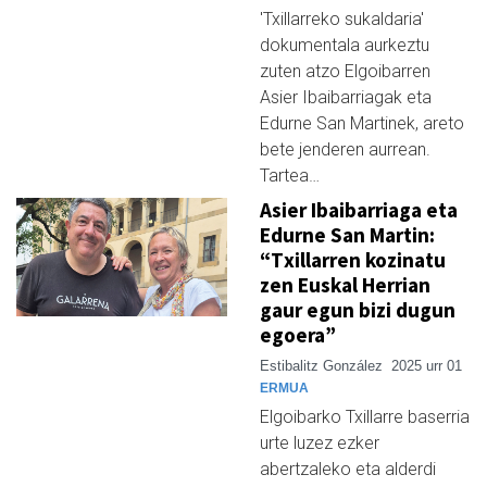
'Txillarreko sukaldaria'
dokumentala aurkeztu
zuten atzo Elgoibarren
Asier Ibaibarriagak eta
Edurne San Martinek, areto
bete jenderen aurrean.
Tartea…
Asier Ibaibarriaga eta
Edurne San Martin:
“Txillarren kozinatu
zen Euskal Herrian
gaur egun bizi dugun
egoera”
Estibalitz González
2025 urr 01
ERMUA
Elgoibarko Txillarre baserria
urte luzez ezker
abertzaleko eta alderdi