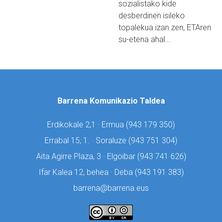
sozialistako kide
desberdinen isileko
topalekua izan zen, ETAren
su-etena ahal…
Barrena Komunikazio Taldea
Erdikokale 2,1 · Ermua (
943 179 350)
Errabal 15, 1. · Soraluze (
943 751 304)
Aita Agirre Plaza, 3 · Elgoibar (
943 741 626)
Ifar Kalea 12, behea · Deba (
943 191 383)
barrena@barrena.eus