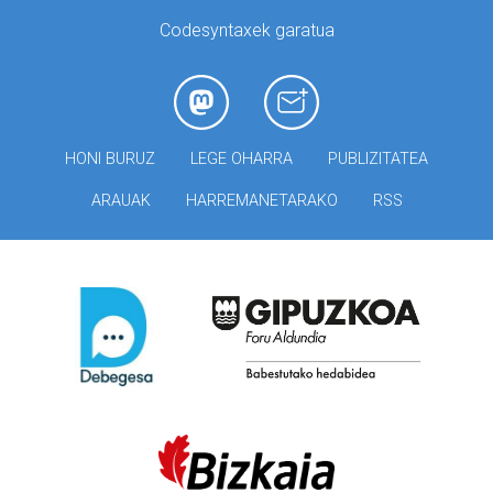
Codesyntaxek garatua
HONI BURUZ
LEGE OHARRA
PUBLIZITATEA
ARAUAK
HARREMANETARAKO
RSS