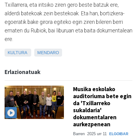
Txillarrera, eta iritsiko ziren gero beste batzuk ere,
alderdi batekoak zein bestekoak. Eta han, bortizkera-
egoeratik bake girora egiteko egin ziren bileren berri
ematen du Rubiok, bai liburuan eta baita dokumentalean
ere.
KULTURA
MENDARO
Erlazionatuak
Musika eskolako
auditoriuma bete egin
da 'Txillarreko
sukaldaria'
dokumentalaren
aurkezpenean
Barren
2025 urr 11
ELGOIBAR