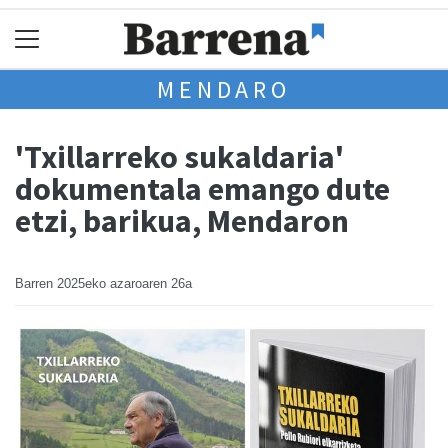
MENDARO
'Txillarreko sukaldaria'
dokumentala emango dute
etzi, barikua, Mendaron
Barren
2025eko azaroaren 26a