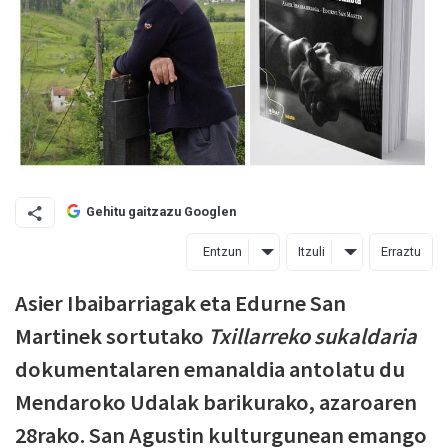
Gehitu gaitzazu Googlen
Entzun
Itzuli
Erraztu
Asier Ibaibarriagak eta Edurne San
Martinek sortutako
Txillarreko sukaldaria
dokumentalaren emanaldia antolatu du
Mendaroko Udalak barikurako, azaroaren
28rako. San Agustin kulturgunean emango