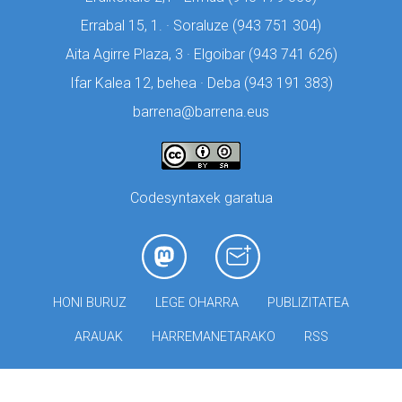
Errabal 15, 1. · Soraluze (
943 751 304)
Aita Agirre Plaza, 3 · Elgoibar (
943 741 626)
Ifar Kalea 12, behea · Deba (
943 191 383)
barrena@barrena.eus
Codesyntaxek garatua
HONI BURUZ
LEGE OHARRA
PUBLIZITATEA
ARAUAK
HARREMANETARAKO
RSS