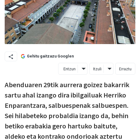
Gehitu gaitzazu Googlen
Entzun
Itzuli
Erraztu
Abenduaren 29tik aurrera goizez bakarrik
sartu ahal izango dira ibilgailuak Herriko
Enparantzara, salbuespenak salbuespen.
Sei hilabeteko probaldia izango da, behin
betiko erabakia gero hartuko baitute,
aldeko eta kontrako ondorioak aztertu