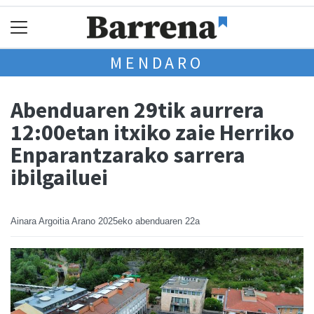
MENDARO
Abenduaren 29tik aurrera
12:00etan itxiko zaie Herriko
Enparantzarako sarrera
ibilgailuei
Ainara Argoitia Arano
2025eko abenduaren 22a