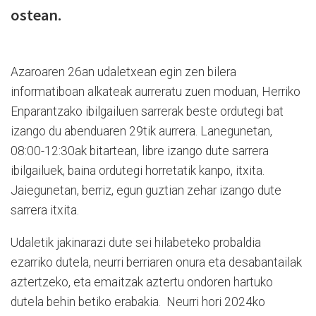
ostean.
Azaroaren 26an udaletxean egin zen bilera
informatiboan alkateak aurreratu zuen moduan, Herriko
Enparantzako ibilgailuen sarrerak beste ordutegi bat
izango du abenduaren 29tik aurrera. Lanegunetan,
08:00-12:30ak bitartean, libre izango dute sarrera
ibilgailuek, baina ordutegi horretatik kanpo, itxita.
Jaiegunetan, berriz, egun guztian zehar izango dute
sarrera itxita.
Udaletik jakinarazi dute sei hilabeteko probaldia
ezarriko dutela, neurri berriaren onura eta desabantailak
aztertzeko, eta emaitzak aztertu ondoren hartuko
dutela behin betiko erabakia. Neurri hori 2024ko