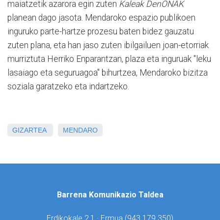
maiatzetik azarora egin zuten
Kaleak DenONAK
planean dago jasota. Mendaroko espazio publikoen
inguruko parte-hartze prozesu baten bidez gauzatu
zuten plana, eta han jaso zuten ibilgailuen joan-etorriak
murriztuta Herriko Enparantzan, plaza eta inguruak "leku
lasaiago eta seguruagoa" bihurtzea, Mendaroko bizitza
soziala garatzeko eta indartzeko.
GIZARTEA
MENDARO
Barrena Komunikazio Taldea
Erdikokale 2,1 · Ermua (
943 179 350)