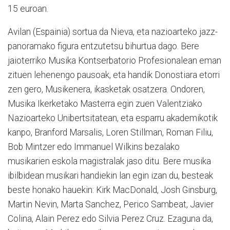
15 euroan.
Avilan (Espainia) sortua da Nieva, eta nazioarteko jazz-
panoramako figura entzutetsu bihurtua dago. Bere
jaioterriko Musika Kontserbatorio Profesionalean eman
zituen lehenengo pausoak, eta handik Donostiara etorri
zen gero, Musikenera, ikasketak osatzera. Ondoren,
Musika Ikerketako Masterra egin zuen Valentziako
Nazioarteko Unibertsitatean, eta esparru akademikotik
kanpo, Branford Marsalis, Loren Stillman, Roman Filiu,
Bob Mintzer edo Immanuel Wilkins bezalako
musikarien eskola magistralak jaso ditu. Bere musika
ibilbidean musikari handiekin lan egin izan du, besteak
beste honako hauekin: Kirk MacDonald, Josh Ginsburg,
Martin Nevin, Marta Sanchez, Perico Sambeat, Javier
Colina, Alain Perez edo Silvia Perez Cruz. Ezaguna da,