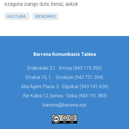
ezaguna izango dute, beraz, askok.
KULTURA
MENDARO
Barrena Komunikazio Taldea
Erdikokale 2,1 · Ermua (
943 179 350)
Errabal 15, 1. · Soraluze (
943 751 304)
Aita Agirre Plaza, 3 · Elgoibar (
943 741 626)
Ifar Kalea 12, behea · Deba (
943 191 383)
barrena@barrena.eus