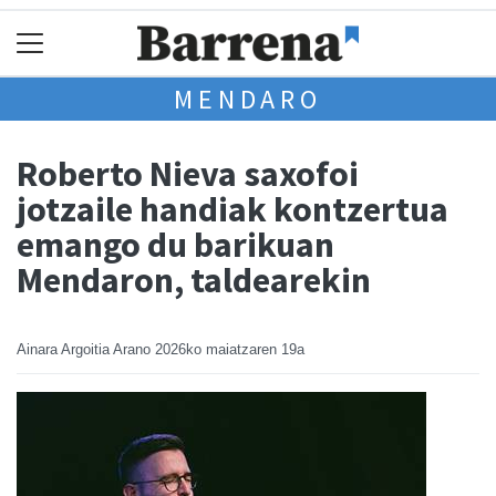
MENDARO
Roberto Nieva saxofoi
jotzaile handiak kontzertua
emango du barikuan
Mendaron, taldearekin
Ainara Argoitia Arano
2026ko maiatzaren 19a