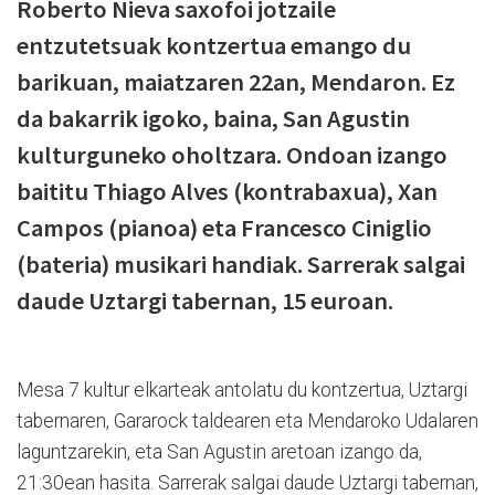
Roberto Nieva saxofoi jotzaile
entzutetsuak kontzertua emango du
barikuan, maiatzaren 22an, Mendaron. Ez
da bakarrik igoko, baina, San Agustin
kulturguneko oholtzara. Ondoan izango
baititu Thiago Alves (kontrabaxua), Xan
Campos (pianoa) eta Francesco Ciniglio
(bateria) musikari handiak. Sarrerak salgai
daude Uztargi tabernan, 15 euroan.
Mesa 7 kultur elkarteak antolatu du kontzertua, Uztargi
tabernaren, Gararock taldearen eta Mendaroko Udalaren
laguntzarekin, eta San Agustin aretoan izango da,
21:30ean hasita. Sarrerak salgai daude Uztargi tabernan,