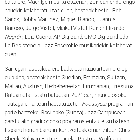
baita ere, Madrilgo musika eszenan, zeinean ondorengo
hauekin kolaboratu izan duen, besteak beste: Bob
Sands, Bobby Martinez, Miguel Blanco, Juanma
Barroso, Jorge Vistel, Maikel Vistel, Reiner Elizarde
Negrón
, Luis Guerra, AP Big Band, CMQ Big Band edo
La Resistencia Jazz Ensemble musikariekin kolaboratu
duen.
Sari ugari jasotakoa ere bada, eta nazioartean ere egin
du bidea, besteak beste Suedian, Frantzian, Suitzan,
Maltan, Austrian, Herbehereetan, Errumanian, Erresuma
Batuan eta Estatu batuetan. 2021ean, mundu osoko
hautagaien artean hautatu zuten
Focusyear
programan
parte hartzeko, Basileako (Suitza) Jazz Campusean
garatutako graduondoko programa entzutetsu batean.
Esparru horren barruan, kontzertuak eman zituen Chris
Cheek, Sullivan Fortner, Tineke Postma, Wolfgang