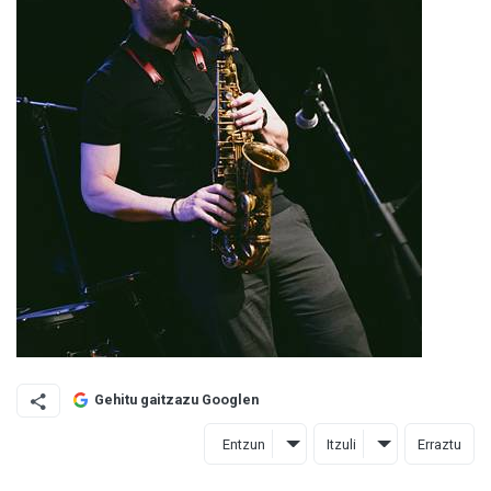
Gehitu gaitzazu Googlen
Entzun
Itzuli
Erraztu