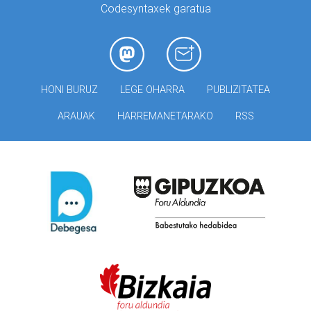
Codesyntaxek garatua
HONI BURUZ
LEGE OHARRA
PUBLIZITATEA
ARAUAK
HARREMANETARAKO
RSS