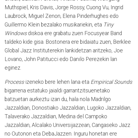
Muthspiel, Kris Davis, Jorge Rossy, Cuong Vu, Ingrid
Laubrock, Miguel Zenon, Elena Pinderhughes edo
Guillermo Klein bezalako musikariekin, eta
Tiny
Windows
diskoa ere grabatu zuen Focusyear Band
taldeko kide gisa. Bostonera ere bidaiatu zuen, Berklee
Global Jazz Instituterekin lankidetzan aritzeko, Joe
Lovano, John Patitucci edo Danilo Perezekin lan
eginez.
Process
izeneko bere lehen lana eta
Empirical Sounds
bigarrena estatuko jaialdi garrantzitsuenetako
batzuetan aurkeztu izan du, hala nola Madrilgo
Jazzaldian, Donostiako Jazzaldian, Lugoko Jazzaldian,
Talaverako Jazzaldian, Medina del Campoko
Jazzaldian, Alcalako Universijazzean, Cangaseko Jazz
no Outonon eta DebaJazzen. Inguru honetan ere