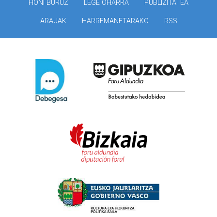
HONI BURUZ
LEGE OHARRA
PUBLIZITATEA
ARAUAK
HARREMANETARAKO
RSS