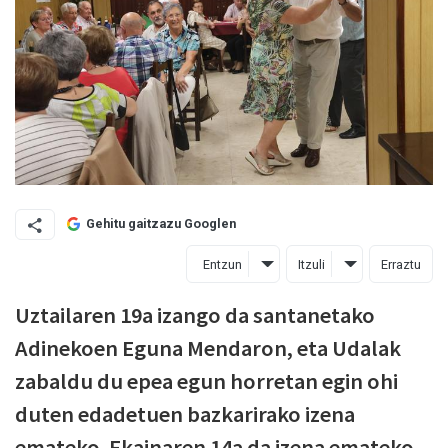
Gehitu gaitzazu Googlen
Entzun
Itzuli
Erraztu
Uztailaren 19a izango da santanetako
Adinekoen Eguna Mendaron, eta Udalak
zabaldu du epea egun horretan egin ohi
duten edadetuen bazkarirako izena
emateko. Ekainaren 14a da izena emateko