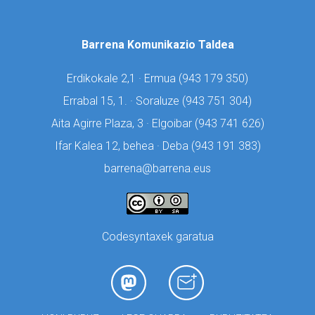
Barrena Komunikazio Taldea
Erdikokale 2,1 · Ermua (
943 179 350)
Errabal 15, 1. · Soraluze (
943 751 304)
Aita Agirre Plaza, 3 · Elgoibar (
943 741 626)
Ifar Kalea 12, behea · Deba (
943 191 383)
barrena@barrena.eus
Codesyntaxek garatua