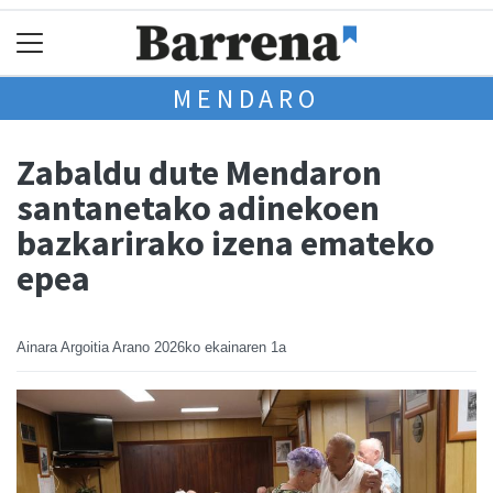
MENDARO
Zabaldu dute Mendaron
santanetako adinekoen
bazkarirako izena emateko
epea
Ainara Argoitia Arano
2026ko ekainaren 1a