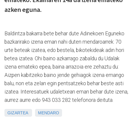
azken eguna.
Baldintza bakarra bete behar dute Adinekoen Eguneko
bazkarirako izena eman nahi duten mendaroarrek: 70
urte beteak izatea, edo bestela, bikotekideak adin hori
betea izatea. Ohi baino azkarrago zabaldu du Udalak
izena emateko epea, baina arrazoia ere zehaztu du:
Aizpen kabitzeko baino jende gehiagok izena emango
balu, non eta zelan egin pentsatzeko behar beste asti
izatea. Interesatuek udaletxean eman behar dute izena,
aurrez aurre edo 943 033 282 telefonora deituta.
GIZARTEA
MENDARO