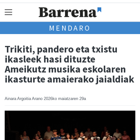
MENDARO
Trikiti, pandero eta txistu
ikasleek hasi dituzte
Ameikutz musika eskolaren
ikasturte amaierako jaialdiak
Ainara Argoitia Arano
2026ko maiatzaren 29a