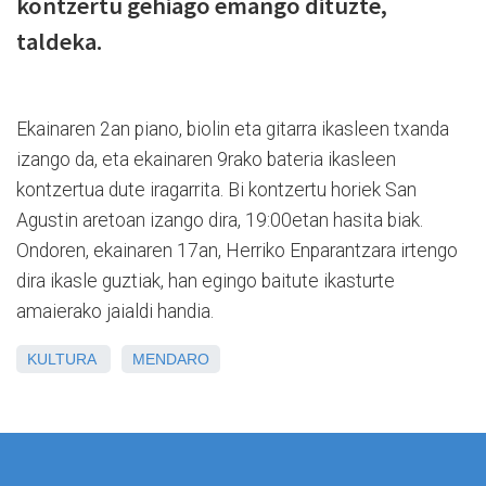
kontzertu gehiago emango dituzte,
taldeka.
Ekainaren 2an piano, biolin eta gitarra ikasleen txanda
izango da, eta ekainaren 9rako bateria ikasleen
kontzertua dute iragarrita. Bi kontzertu horiek San
Agustin aretoan izango dira, 19:00etan hasita biak.
Ondoren, ekainaren 17an, Herriko Enparantzara irtengo
dira ikasle guztiak, han egingo baitute ikasturte
amaierako jaialdi handia.
KULTURA
MENDARO