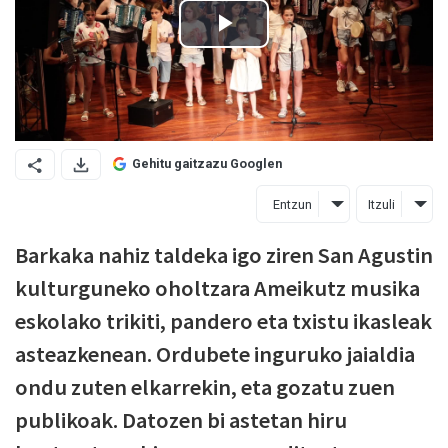
Gehitu gaitzazu Googlen
Entzun
Itzuli
Barkaka nahiz taldeka igo ziren San Agustin
kulturguneko oholtzara Ameikutz musika
eskolako trikiti, pandero eta txistu ikasleak
asteazkenean. Ordubete inguruko jaialdia
ondu zuten elkarrekin, eta gozatu zuen
publikoak. Datozen bi astetan hiru