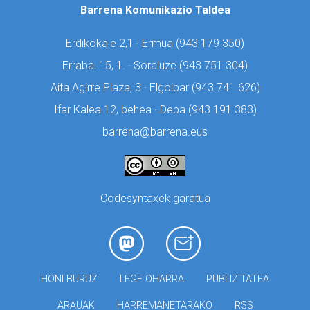
Barrena Komunikazio Taldea
Erdikokale 2,1 · Ermua (
943 179 350)
Errabal 15, 1. · Soraluze (
943 751 304)
Aita Agirre Plaza, 3 · Elgoibar (
943 741 626)
Ifar Kalea 12, behea · Deba (
943 191 383)
barrena@barrena.eus
Codesyntaxek garatua
HONI BURUZ
LEGE OHARRA
PUBLIZITATEA
ARAUAK
HARREMANETARAKO
RSS