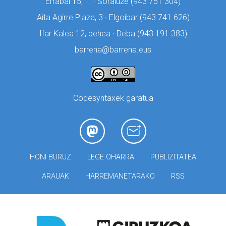
Errabal 15, 1. · Soraluze (
943 751 304)
Aita Agirre Plaza, 3 · Elgoibar (
943 741 626)
Ifar Kalea 12, behea · Deba (
943 191 383)
barrena@barrena.eus
Codesyntaxek garatua
HONI BURUZ
LEGE OHARRA
PUBLIZITATEA
ARAUAK
HARREMANETARAKO
RSS