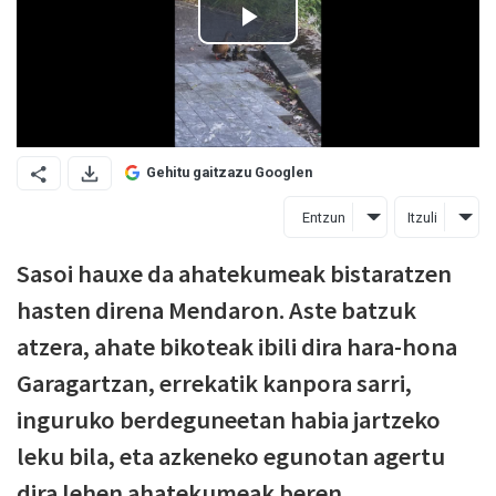
Gehitu gaitzazu Googlen
Entzun
Itzuli
Sasoi hauxe da ahatekumeak bistaratzen
hasten direna Mendaron. Aste batzuk
atzera, ahate bikoteak ibili dira hara-hona
Garagartzan, errekatik kanpora sarri,
inguruko berdeguneetan habia jartzeko
leku bila, eta azkeneko egunotan agertu
dira lehen ahatekumeak beren