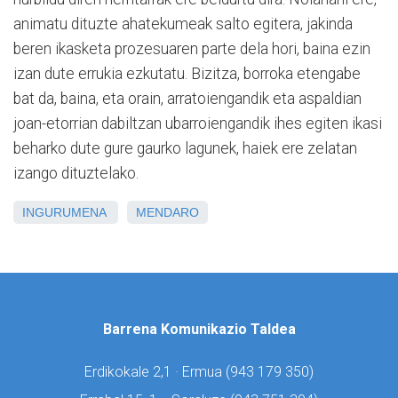
animatu dituzte ahatekumeak salto egitera, jakinda
beren ikasketa prozesuaren parte dela hori, baina ezin
izan dute errukia ezkutatu. Bizitza, borroka etengabe
bat da, baina, eta orain, arratoiengandik eta aspaldian
joan-etorrian dabiltzan ubarroiengandik ihes egiten ikasi
beharko dute gure gaurko lagunek, haiek ere zelatan
izango dituztelako.
INGURUMENA
MENDARO
Barrena Komunikazio Taldea
Erdikokale 2,1 · Ermua (
943 179 350)