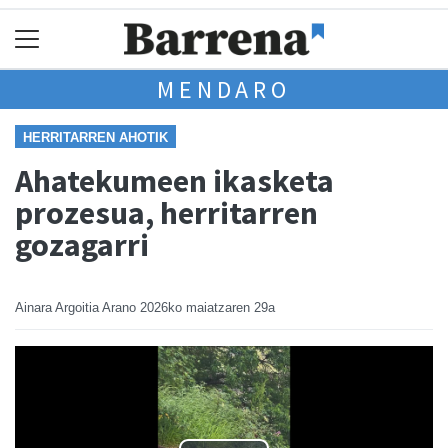
MENDARO
HERRITARREN AHOTIK
Ahatekumeen ikasketa
prozesua, herritarren
gozagarri
Ainara Argoitia Arano
2026ko maiatzaren 29a