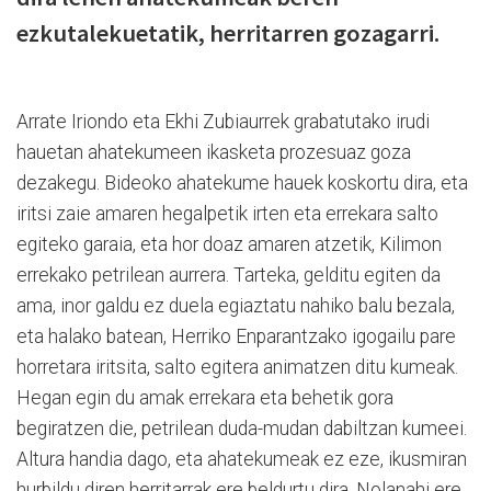
ezkutalekuetatik, herritarren gozagarri.
Arrate Iriondo eta Ekhi Zubiaurrek grabatutako irudi
hauetan ahatekumeen ikasketa prozesuaz goza
dezakegu. Bideoko ahatekume hauek koskortu dira, eta
iritsi zaie amaren hegalpetik irten eta errekara salto
egiteko garaia, eta hor doaz amaren atzetik, Kilimon
errekako petrilean aurrera. Tarteka, gelditu egiten da
ama, inor galdu ez duela egiaztatu nahiko balu bezala,
eta halako batean, Herriko Enparantzako igogailu pare
horretara iritsita, salto egitera animatzen ditu kumeak.
Hegan egin du amak errekara eta behetik gora
begiratzen die, petrilean duda-mudan dabiltzan kumeei.
Altura handia dago, eta ahatekumeak ez eze, ikusmiran
hurbildu diren herritarrak ere beldurtu dira. Nolanahi ere,