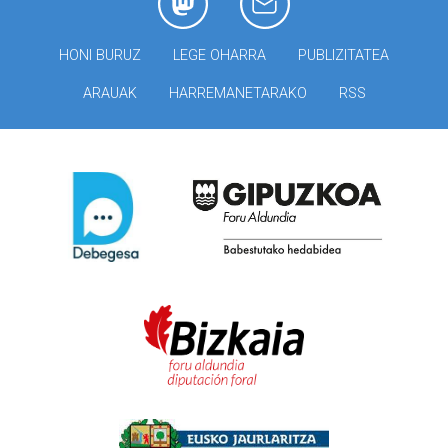
HONI BURUZ
LEGE OHARRA
PUBLIZITATEA
ARAUAK
HARREMANETARAKO
RSS