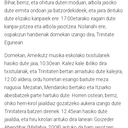
Bihar, berriz, eta ohitura duten moduan, arbola jasoko
dute ermita ondoan jai batzordekideek, eta jaira deituko
dute elizako kanpaiek ere. 17:00etarako iragarri dute
kanpai-jotzea eta arbola-jasotzea. Nolanahi ere,
ospakizun handienak domekan izango dira, Trinitate
Egunean.
Domekan, Ameikutz musika eskolako txistulariek
hasiko dute jaia, 10:30ean. Kalez kale ibiliko dira
txistulariak, eta Trinitaten bertan amaituko dute kalejira,
12:00 aldera, ordu horretan esango baitute meza
nagusia. Mezatan, Mendaroko bertako eta Itziarko
abesbatzek parte hartuko dute. Horren ostean, berriz,
ohiko herri-kirol jaialdiaz gozatzeko aukera izango dute
Trinitatera batzen direnek. 12:45ean hasiko dute
jaialdia, eta hiru kirolari arituko dira lanean: Goizeder
Abendibar (Mallabia, 2008) arituko da harri jasotzen,