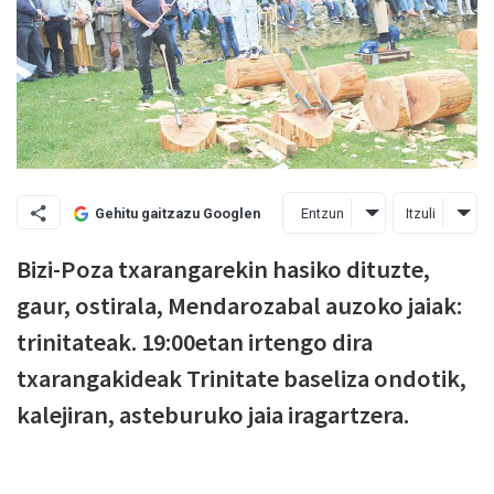
Entzun
Itzuli
Gehitu gaitzazu Googlen
Bizi-Poza txarangarekin hasiko dituzte,
gaur, ostirala, Mendarozabal auzoko jaiak:
trinitateak. 19:00etan irtengo dira
txarangakideak Trinitate baseliza ondotik,
kalejiran, asteburuko jaia iragartzera.