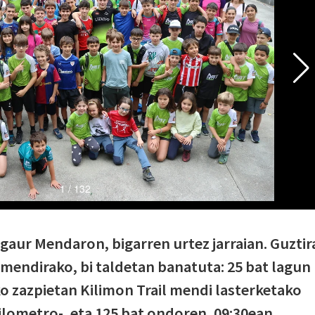
aur Mendaron, bigarren urtez jarraian. Guztir
 mendirako, bi taldetan banatuta: 25 bat lagun
ko zazpietan Kilimon Trail mendi lasterketako
 kilometro-, eta 125 bat ondoren, 09:30ean,