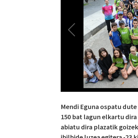
Mendi Eguna ospatu dute g
150 bat lagun elkartu dira
abiatu dira plazatik goize
ibilbide luzea egitera -23