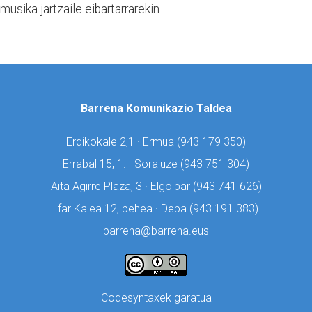
usika jartzaile eibartarrarekin.
Barrena Komunikazio Taldea
Erdikokale 2,1 · Ermua (
943 179 350)
Errabal 15, 1. · Soraluze (
943 751 304)
Aita Agirre Plaza, 3 · Elgoibar (
943 741 626)
Ifar Kalea 12, behea · Deba (
943 191 383)
barrena@barrena.eus
Codesyntaxek garatua