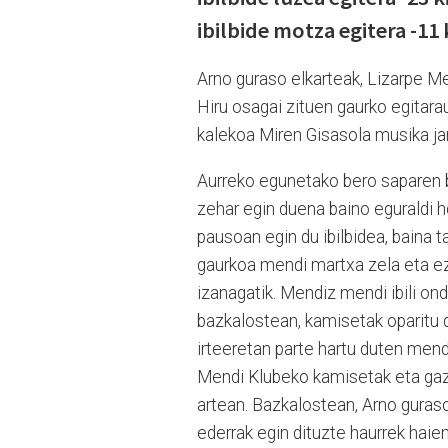
ibilbide motza egitera -11
Arno guraso elkarteak, Lizarpe M
Hiru osagai zituen gaurko egitarau
kalekoa Miren Gisasola musika jar
Aurreko egunetako bero saparen b
zehar egin duena baino eguraldi h
pausoan egin du ibilbidea, baina t
gaurkoa mendi martxa zela eta ez l
izanagatik. Mendiz mendi ibili ond
bazkalostean, kamisetak oparitu 
irteeretan parte hartu duten mendi
Mendi Klubeko kamisetak eta gazt
artean. Bazkalostean, Arno guraso 
ederrak egin dituzte haurrek haien