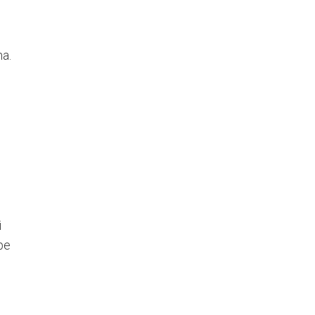
na.
e
i
rpe