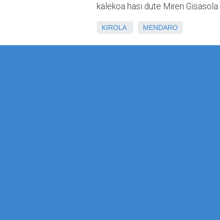
kalekoa hasi dute Miren Gisasola m
KIROLA
MENDARO