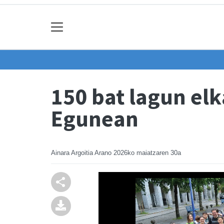
150 bat lagun el
Egunean
Ainara Argoitia Arano
2026ko maiatzaren 30a