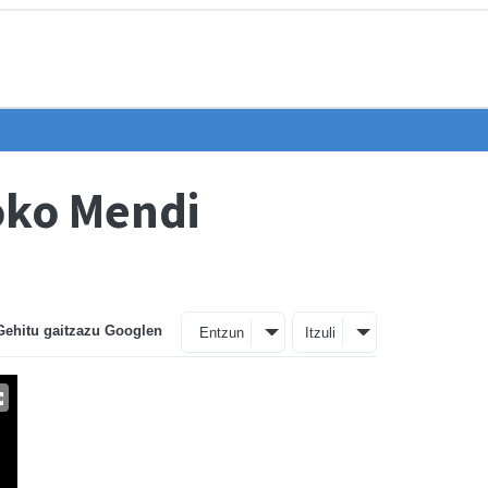
oko Mendi
Gehitu gaitzazu Googlen
Entzun
Itzuli