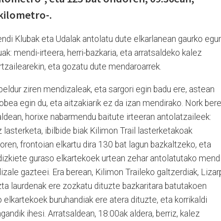
 kilometro-.
endi Klubak eta Udalak antolatu dute elkarlanean gaurko egu
ak: mendi-irteera, herri-bazkaria, eta arratsaldeko kalez
tzailearekin, eta gozatu dute mendaroarrek.
eldur ziren mendizaleak, eta sargori egin badu ere, astean
obea egin du, eta aitzakiarik ez da izan mendirako. Nork ber
aldean, horixe nabarmendu baitute irteeran antolatzaileek:
asterketa, ibilbide biak Kilimon Trail lasterketakoak
oren, frontoian elkartu dira 130 bat lagun bazkaltzeko, eta
dizkiete guraso elkartekoek urtean zehar antolatutako mend
zale gazteei. Era berean, Kilimon Traileko galtzerdiak, Liza
a laurdenak ere zozkatu dituzte bazkaritara batutakoen
elkartekoek buruhandiak ere atera dituzte, eta korrikaldi
gandik ihesi. Arratsaldean, 18:00ak aldera, berriz, kalez