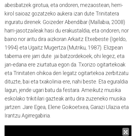
abesbatzek girotua, eta ondoren, mezaostean, herri-
kirol saioaz gozatzeko aukera izan dute Trinitatera
inguratu direnek. Goizeder Abendibar (Mallabia, 2008)
harri-jasotzaileak hasi du erakustaldia, eta ondoren, nor
baino nor aritu dira aizkoran Arkaitz Etxebeste (Igeldo,
1994) eta Ugaitz Mugertza (Mutriku, 1987). Elizpean
taberna ere jarri dute jai batzordekoek, ohi legez, eta
jan-edana ere ziurtatua egon da. Txorizo ogitartekoak
eta Trinitaten ohikoa den legatz ogitartekoa zerbitzatu
dituzte, bai eta txakolinia ere, nahi beste. Eta eguraldia
lagun, jende ugari batu da festara. Ameikutz musika
eskolako trikitilari gazteak aritu dira zuzeneko musika
jartzen: Jare Egea, Elene Goikoetxea, Garazi Ulazia eta
Irantzu Agirregabiria.