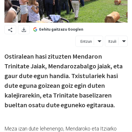
Gehitu gaitzazu Googlen
Entzun
Itzuli
Ostiralean hasi zituzten Mendaron
Trinitate Jaiak, Mendarozabalgo jaiak, eta
gaur dute egun handia. Txistulariek hasi
dute eguna goizean goiz egin duten
kalejirarekin, eta Trinitate baselizaren
bueltan osatu dute eguneko egitaraua.
Meza izan dute lehenengo, Mendaroko eta Itziarko