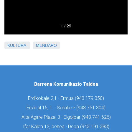
KULTURA
MENDARO
Barrena Komunikazio Taldea
Erdikokale 2,1 · Ermua (
943 179 350)
Errabal 15, 1. · Soraluze (
943 751 304)
Aita Agirre Plaza, 3 · Elgoibar (
943 741 626)
Ifar Kalea 12, behea · Deba (
943 191 383)