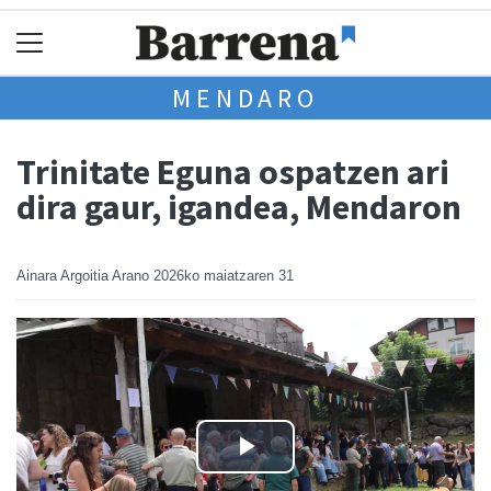
MENDARO
Trinitate Eguna ospatzen ari
dira gaur, igandea, Mendaron
Ainara Argoitia Arano
2026ko maiatzaren 31