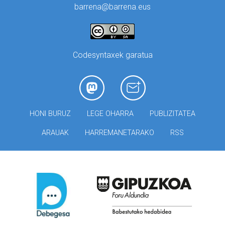
barrena@barrena.eus
Codesyntaxek garatua
HONI BURUZ
LEGE OHARRA
PUBLIZITATEA
ARAUAK
HARREMANETARAKO
RSS