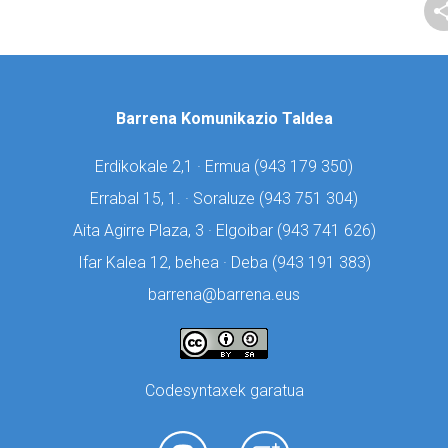
Barrena Komunikazio Taldea
Erdikokale 2,1 · Ermua (
943 179 350)
Errabal 15, 1. · Soraluze (
943 751 304)
Aita Agirre Plaza, 3 · Elgoibar (
943 741 626)
Ifar Kalea 12, behea · Deba (
943 191 383)
barrena@barrena.eus
Codesyntaxek garatua