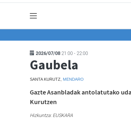
2026/07/08
21:00 - 22:00
Gaubela
SANTA KURUTZ,
MENDARO
Gazte Asanbladak antolatutako uda
Kurutzen
Hizkuntza:
EUSKARA