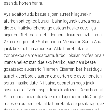
esan du horren harira.
Ayalak aitortu du bazuela joan aurretik lagunekin
afariren bat egitea buruan, baina lagunek aurrea hartu
diotela. Iraileko lehenengo astean hasiko dute liga
bigarren Rfef mailan, eta denboraldiaurreari uztailaren
27an ekingo diote Salamancan, Mendaron Santa Ana
jaiak bukatu biharamunean. Alde horretatik ere
zorionekoa da mendaroarra, futbol jokalari profesionala
izanda nekez izan duelako herriko jaiez nahi beste
gozatzeko aukerarik. "Hemen, Eibarren, beti hasi dugu
aurretik denboraldiaurrea eta aurten ere aste honetan
bertan hasiko dute. Ni, baina, oporretan nago jaiak
pasatu arte. Ez dut aspaldi halakorik izan. Dena borobil.
Salamanca hiru ordu eta erdira dago hemendik Google
maps-en arabera, eta alde horretatik ere pozik nago, ez