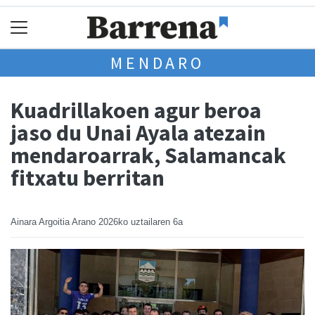
MENDARO
Kuadrillakoen agur beroa
jaso du Unai Ayala atezain
mendaroarrak, Salamancak
fitxatu berritan
Ainara Argoitia Arano
2026ko uztailaren 6a