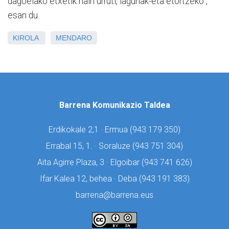
dagoelako etxetik hain urruti, lagunak-eta etortzeko",
esan du.
KIROLA
MENDARO
Barrena Komunikazio Taldea
Erdikokale 2,1 · Ermua (
943 179 350)
Errabal 15, 1. · Soraluze (
943 751 304)
Aita Agirre Plaza, 3 · Elgoibar (
943 741 626)
Ifar Kalea 12, behea · Deba (
943 191 383)
barrena@barrena.eus