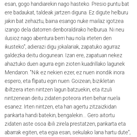
esan, gogo handiarekin nago hasteko. Presio puntu bat
ere badaukat, taldeak jartzen diguna. Ez digute helburu
jakin bat zehaztu, baina esango nuke mailaz igotzea
izango dela datorren denboraldirako helburua. Ni neu
ilusioz nago abentura berri hau nola irteten den
ikusteko", adierazi digu jokalariak, zapatuko agurraz
galdezka deitu diogunean. Izan ere, zapatuan nekez
ahaztuko duen agurra egin zioten kuadrillako lagunek
Mendaron. "Nik ez nekien ezer, ez nuen inondik inora
espero, eta flipatu egin nuen. Goizean, bizikletan
ibiltzera irten nintzen lagun batzuekin, eta itzuli
nintzenean deitu zidaten poteora irten behar nuela
esanez. Irten nintzen, eta han agertu zitzaizkidan
pankarta handi batekin, bengalekin.... Gero aitortu
zidaten aste osoa ibili zirela prestatzen, pankarta eta
abarrak egiten, eta egia esan, sekulako lana hartu dute",