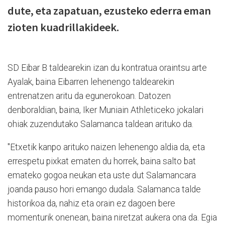
dute, eta zapatuan, ezusteko ederra eman
zioten kuadrillakideek.
SD Eibar B taldearekin izan du kontratua oraintsu arte
Ayalak, baina Eibarren lehenengo taldearekin
entrenatzen aritu da egunerokoan. Datozen
denboraldian, baina, Iker Muniain Athleticeko jokalari
ohiak zuzendutako Salamanca taldean arituko da.
"Etxetik kanpo arituko naizen lehenengo aldia da, eta
errespetu pixkat ematen du horrek, baina salto bat
emateko gogoa neukan eta uste dut Salamancara
joanda pauso hori emango dudala. Salamanca talde
historikoa da, nahiz eta orain ez dagoen bere
momenturik onenean, baina niretzat aukera ona da. Egia