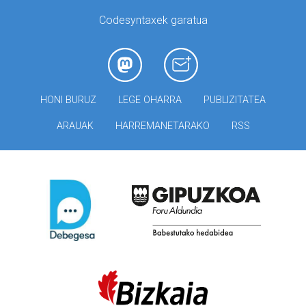
Codesyntaxek garatua
HONI BURUZ
LEGE OHARRA
PUBLIZITATEA
ARAUAK
HARREMANETARAKO
RSS