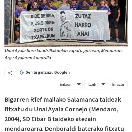
Unai Ayala bere kuadrillakoekin zapatu goizean, Mendaron.
Arg.: Ayalaren kuadrilla
Gehitu gaitzazu Googlen
Entzun
Itzuli
Erraztu
Bigarren Rfef mailako Salamanca taldeak
fitxatu du Unai Ayala Cornejo (Mendaro,
2004), SD Eibar B taldeko atezain
mendaroarra. Denboraldi baterako fitxatu